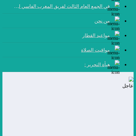
في الجمع العام الثالث لفريق المغرب الفاسي لكرة القدم:
من نحن
مواعيد القطار
مواقيت الصلاة
هيأة التحرير :
عاجل