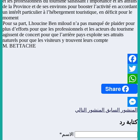
et les professionnels du tourisme saisissant l’importance et les attraits
de la Province et de ses environs pour booster l’activité en accordant
un intérêt particulier à l’hébergement touristique, en déficit pour le
moment
Pour sa part, Lhoucine Ben miloud n’a pas manqué de plaider pour
plus d’efforts pour que les professionnels et les acteurs du tourisme
agissent de concert pour que l’arrière pays exploite ses attraits
naturels pour que les visiteurs y trouvent leurs compte
M. BETTACHE
Facebook
Twitter
Share
WhatsApp
المنشور السابق
المنشور التالي
Messenger
كتابة رد
الاسم*