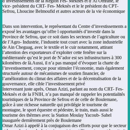
d’investissements de la Région Fes- Meknès et d’Al Omrane, le
vice- président du CRT- Fes- Meknès et le le président du CPT-
Sefrou, Lhoucine Belmoufid et autres acteurs de la vie économique
Dans son intervention, le représentant du Centre d’investissements a
exposé les avantages qu’offre l opportunités d’investir dans la
Province de Sefrou, que ce soit dans les secteurs de l’agriculture ou
de l’Agro- Industrie, l’industrie tout court avec la zone industrielle
de Ain Cheguag, avec le textile et le cuir notamment, attirant
l’attention des exportateurs d’exploiter cette fenêtre sur la
méditerranée qu’est le port de N’ador est ses infrastructures à 300
kilomètres de là.Aussi, il n’a pas manqué d’évoquer la charte de
l’investissement, conçue pour stimuler l’économie, mais également
structurée autour de mécanismes de soutien financier, de
l’amélioration du climat des affaires et de la décentralisation de la
gouvernance, elle cible l’investissement privé
Intervenant juste après, Oman Azizi, parlant au nom du CRT- Fes-
Meknès et de la FNIH, n’a pas manqué de rappeler les potentialités
touristiques de la Province de Sefrou et de celle de Boulemane,
grâce à une richesse naturelle qui privilégie le tourisme de
montagne, le sport équestre et pédestre, le train, mais aussi le
tourisme des thèrmes avec la Station Moulay Yacoub- Sahel
inaugurée dernièrement près de Boulemane
Omar Azizi à appelé à la conjugaison des efforts pour que le secteur