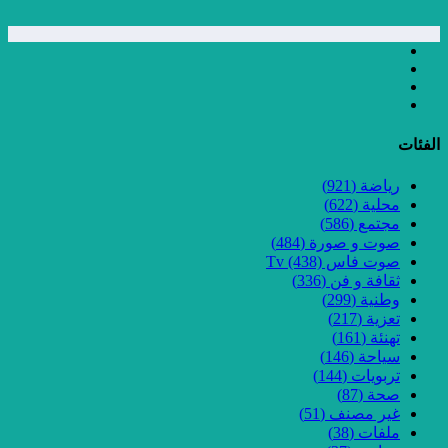
الفئات
رياضة
(921)
محلية
(622)
مجتمع
(586)
صوت و صورة
(484)
صوت فاس Tv
(438)
ثقافة و فن
(336)
وطنية
(299)
تعزية
(217)
تهنئة
(161)
سياحة
(146)
تربويات
(144)
صحة
(87)
غير مصنف
(51)
ملفات
(38)