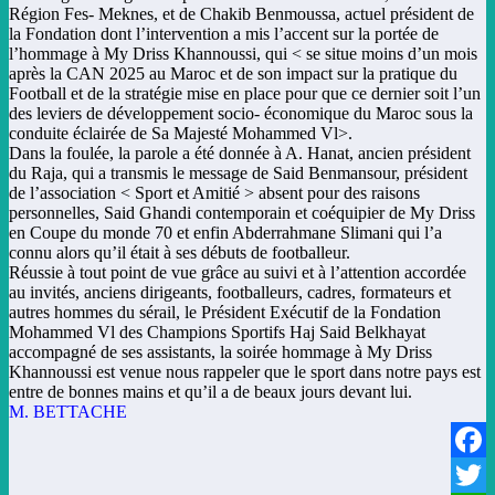
Région Fes- Meknes, et de Chakib Benmoussa, actuel président de
la Fondation dont l’intervention a mis l’accent sur la portée de
l’hommage à My Driss Khannoussi, qui < se situe moins d’un mois
après la CAN 2025 au Maroc et de son impact sur la pratique du
Football et de la stratégie mise en place pour que ce dernier soit l’un
des leviers de développement socio- économique du Maroc sous la
conduite éclairée de Sa Majesté Mohammed Vl>.
Dans la foulée, la parole a été donnée à A. Hanat, ancien président
du Raja, qui a transmis le message de Said Benmansour, président
de l’association < Sport et Amitié > absent pour des raisons
personnelles, Said Ghandi contemporain et coéquipier de My Driss
en Coupe du monde 70 et enfin Abderrahmane Slimani qui l’a
connu alors qu’il était à ses débuts de footballeur.
Réussie à tout point de vue grâce au suivi et à l’attention accordée
au invités, anciens dirigeants, footballeurs, cadres, formateurs et
autres hommes du sérail, le Président Exécutif de la Fondation
Mohammed Vl des Champions Sportifs Haj Said Belkhayat
accompagné de ses assistants, la soirée hommage à My Driss
Khannoussi est venue nous rappeler que le sport dans notre pays est
entre de bonnes mains et qu’il a de beaux jours devant lui.
M. BETTACHE
Facebook