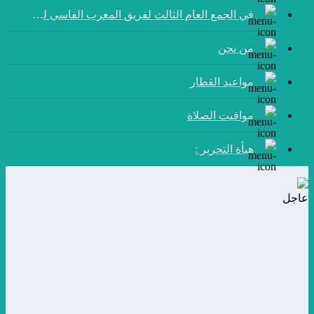
في الجمع العام الثالث لفريق المغرب الفاسي لكرة القدم:
من نحن
مواعيد القطار
مواقيت الصلاة
هيأة التحرير :
عاجل