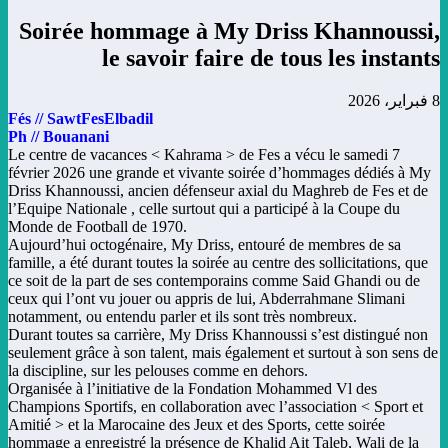
Soirée hommage à My Driss Khannoussi,
le savoir faire de tous les instants
8 فبراير، 2026
Fés // SawtFesElbadil
Ph // Bouanani
Le centre de vacances < Kahrama > de Fes a vécu le samedi 7
février 2026 une grande et vivante soirée d’hommages dédiés à My
Driss Khannoussi, ancien défenseur axial du Maghreb de Fes et de
l’Equipe Nationale , celle surtout qui a participé à la Coupe du
Monde de Football de 1970.
Aujourd’hui octogénaire, My Driss, entouré de membres de sa
famille, a été durant toutes la soirée au centre des sollicitations, que
ce soit de la part de ses contemporains comme Said Ghandi ou de
ceux qui l’ont vu jouer ou appris de lui, Abderrahmane Slimani
notamment, ou entendu parler et ils sont très nombreux.
Durant toutes sa carrière, My Driss Khannoussi s’est distingué non
seulement grâce à son talent, mais également et surtout à son sens de
la discipline, sur les pelouses comme en dehors.
Organisée à l’initiative de la Fondation Mohammed Vl des
Champions Sportifs, en collaboration avec l’association < Sport et
Amitié > et la Marocaine des Jeux et des Sports, cette soirée
hommage a enregistré la présence de Khalid Ait Taleb, Wali de la