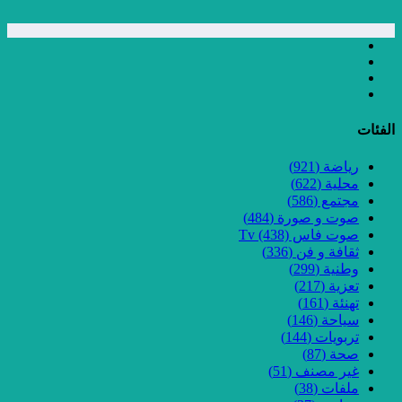
الفئات
رياضة
(921)
محلية
(622)
مجتمع
(586)
صوت و صورة
(484)
صوت فاس Tv
(438)
ثقافة و فن
(336)
وطنية
(299)
تعزية
(217)
تهنئة
(161)
سياحة
(146)
تربويات
(144)
صحة
(87)
غير مصنف
(51)
ملفات
(38)