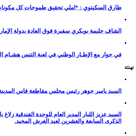
طارق السكيتوي : *املي تحقيق طموحات كل مكونات ا
الشاف حليمة بوبكري سفيرة فوق العادة بدولة الإمارا
في حوار مع الإطـار الوطني في لعبة التنس هشـام ال
تهنئة
السيد ياسر جوهر رئيس مجلس مقاطعة فاس المدينة يهنئ صاحب الج
السيد عزيز اللبار المدير العام للوحدة الفندقية زل
الذكرى السابعة والعشرين لعيد العرش المجيد.