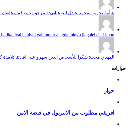
هيأة التحرير : محمد عادل البوعناني: المرجو منك رقمك هاتفك...
harika dyal haniyni gali monir aji gda minyn jit galei chaf lmon...
المهدي محب: شكرا للأشخاص الذين سهرو على افادتنا تلامذة كانو
حوارات
حوار
افريقي مطلوب من الانتربول في قبضة الامن