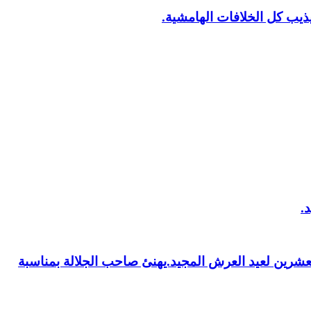
يب كل الخلافات الهامشية.
العشرين لعيد العرش المجيد.يهنئ صاحب الجلالة بمناسبة