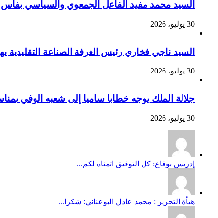
السيد محمد مفيد الفاعل الجمعوي والسياسي بفاس يهنئ صاحب الج
30 يوليو، 2026
السيد ناجي فخاري رئيس الغرفة الصناعة التقليدية يهنئ صاحب 
30 يوليو، 2026
جلالة الملك يوجه خطابا ساميا إلى شعبه الوفي بمنا
30 يوليو، 2026
إدريس بوقاع: كل التوفيق اتمناه لكم...
هيأة التحرير : محمد عادل البوعناني: شكرا...