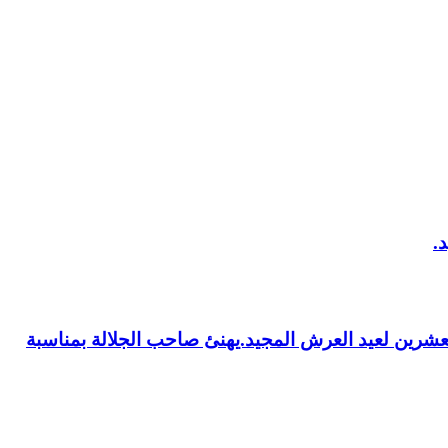
العشرين لعيد العرش المجيد.يهنئ صاحب الجلالة بمناسبة