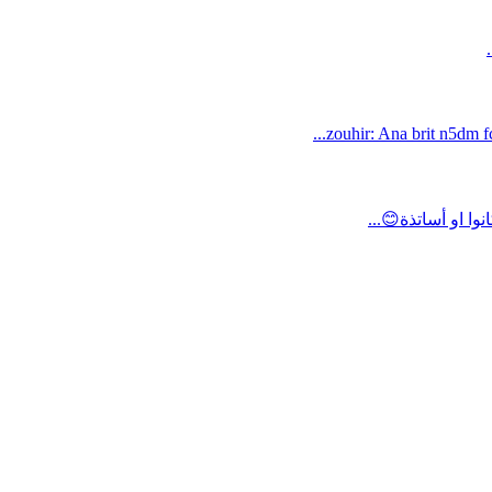
zouhir: Ana brit n5dm fc
ا او أساتذة😊...