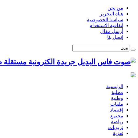
من نحن
هيأة التحرير
سياسة الخصوصية
اتفاقية الاستخدام
أرسل مقال
إتصل بنا
ص
الرئيسية
محلية
وطنية
ملفات
إقتصاد
مجتمع
رياضة
تربويات
تعزية