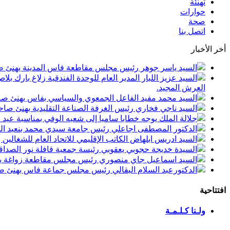
تهنئة
حوارات
صحة
اتصل بنا
أخر الأخبار
السيد ياسر جوهر رئيس مجلس مقاطعة فاس المدينة يهنئ صاحب الجلالة بمن
السيد عزيز اللبار المدير العام للوحدة الفندقية زلاغ بارك
العرش المجيد.
السيد محمد مفيد الفاعل الجمعوي والسياسي بفاس يهنئ صاحب الجلالة بمنا
السيد ناجي فخاري رئيس الغرفة الصناعة التقليدية يهنئ صاحب الجلالة 
جلالة الملك يوجه خطابا ساميا إلى شعبه الوفي بمناسبة عيد
الدكتور المصطفى اجاعلي رئيس جامعة سيدي محمد بنعبد الله
السيد ادريس ابلهاض الكاتب الإقليمي للاتحاد العام للشغال
السيدة خديجة حجوبي يعقوبي رئيسة جمعية قافلة نور الصداقة
السيد اسماعيل جاي منصوري رئيس مجلس مقاطعة زواغة يهني
الدكتورعبد السلام البقالي رئيس مجلس جماعة فاس يهنئ صاح
افتتاحية
ولـنا كـلـمـة