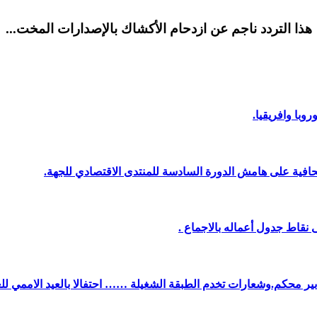
هذا التردد ناجم عن ازدحام الأكشاك بالإصدارات المخت...
وبا وافريقيا.
افية على هامش الدورة السادسة للمنتدى الاقتصادي للجهة.
نقاط جدول أعماله بالاجماع .
دبير محكم.وشعارات تخدم الطبقة الشغيلة …… احتفالا بالعيد الاممي لل