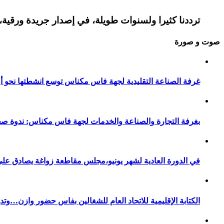
ترددنا كثيرا ولسنوات طويلة، في إصدار جريدة ورقية، 
صوت و صورة
غرفة الصناعة التقليدية لجهة فاس مكناس توسع انشطتها نحو أور
بغرفة التجارة والصناعة والخدمات لجهة فاس مكناس: ندوة صح
في الدورة العادية لشهر يونيو،مجلس مقاطعة زواغة يصادق على 
الكتابة الإقليمية للاتحاد العام للشغالين بفاس حضور وازن…وت