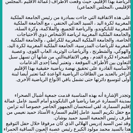
الرياضة بهذا الإقليم، حيث وقعت الاطراف (عمالة الاقليم ،المجلس
الإقليمي ،المجلس الجماعي)
على هذه الاتفاقية التي جاءت بمبادرة من رئيس الجامعة الملكية
المغربية لكرة اليد ، السيد العدلي الحنفي ، مع الجامعة الملكية
المغربية للتايكوندو، والرياضة للجميع، والملاكمة، وكرة السلة،
والجامعة الملكية المغربية لرياضة الأشخاص ذوي الاحتياجات
الخاصة، والجامعة الملكية المغربية للكراطي ، والجامعة الملكية
المغربية للرياضات المدرسية، الجامعة الملكية المغربية لكرة اليد،
والهوكي، والشطرنج ، والرياضات الوترية، العاب القوى، وعصبة
الصحراء لكرة القدم ، وهي الاتفاقيةالتي من شأنها أن تسهل سبل
التعاون بين الأطراف الموقعة ، وتعتبر أيضا إحدى الدعامات
الأساسية القادرة على تحقيق نهضة رياضية حقيقية بهذا الإقليم
الزاخر بالعديد من الطاقات الرياضية الواعدة كما تعتبر أيضا لبنة
أولى لتوسيع دائرتها حتى تشمل باقي الأنواع الرياضية الأخرى.
وتجدر الإشارة أنه بهذه المناسبة قدمت جمعية أشبال الصحراء
بمدينة السمارة عرضا رياضيا في التايكوندو أمام السيد عامل عمالة
إقليم السمارة، لقي استحسان الجمهور الحاضر خصوصا أنه تزامن
مع حفل تكريم السيد عامل إقليم السمارة الأستاذ حميد نعيمي من
طرف رئيس الجمعية السيد حميد بوشان.
وقد ثمن السيد إدريس الهلالي الذي كان مرفوقا خلال حفل التوقيع
هذا بالسيد محمد مولود الكيرع رئيس عصبة العيون الساقية الحمراء