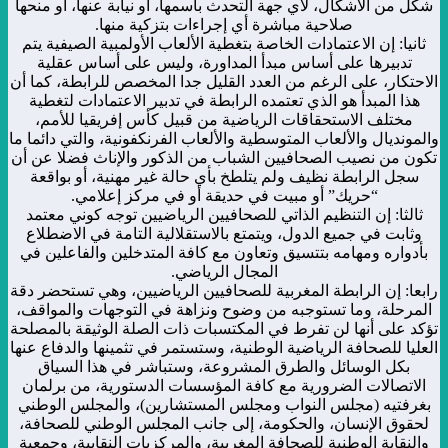
شكل من الأشكال، لأي جهة التحدث باسمها، أو نيابة عنها، أو منحها
صلاحية مباشرة أي إجراءات بتزكية منها.
ثانيا: إن الاعتمادات الخاصة بتغطية الألعاب الأولمبية الصيفية يتم
تدبيرها على أساس مبدأ المداورة، وليس على أساس عقلية
الاحتكار، على الرغم من العدد القليل جدا المخصص للرابطة، كما أن
هذا المبدأ هو الذي تعتمده الرابطة في تدبير الاعتمادات لتغطية
مختلف الاستحقاقات الرياضية من قبيل كأس إفريقيا للأمم،
والمونديال والألعاب المتوسطية والألعاب الفرنكفونية، والتي دائما ما
تكون من نصيب الصحافيين الشباب من الذكور والإناث فضلا عن أن
سجل الرابطة نظيف ولم يتلطخ بأي حالة غير مهنية، أو بواقعة
“حريك” أو مبيت في حديقة أو في مركز إعلامي.
ثالثا: إن التنظيم الذاتي للصحافيين الرياضيين توجه كوني معتمد
وثابت في جميع الدول، ويتمتع بالاستقلالية التامة في الاضطلاع
بأدواره ومهامه بتتسيق وتعاون مع كافة المتدخلين والفاعلين في
المجال الرياضي.
رابعا: إن الرابطة المغربية للصحافيين الرياضيين، وهي تستحضر دقة
المرحلة، وما تستوجبه من وضوح ونزاهة في التوجهات والمواقف،
تؤكد على أنها لن تفرط في المكتسبات ذات الصلة الوثيقة بالمصلحة
العليا للصحافة الرياضية الوطنية، وستستمر في تثمينها والدفاع عنها
بكل الوسائل والطرق المشروعة، وستباشر في هذا السياق
الاتصالات الضرورية مع كافة المؤسسات الدستورية، من برلمان
بغرفتيه (مجلس النواب ومجلس المستشارين)، والمجلس الوطني
لحقوق الإنسان، والحكومة، إلى جانب المجلس الوطني للصحافة،
والنقابة الوطنية للصحافة المغربية، والمركزيات النقابية، وجمعية