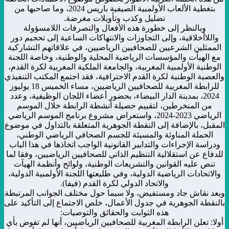
بتغطية الألعاب الأولمبية الصيفية باريس 2024، وما صاحبها من
تضليل وكذب وتأويلات مغرضة.
وبالنظر إلى خطورة هذه الأفعال والتصرفات اللامسؤولة
واللاأخلاقية، وإلى التجاوزات والانتهاكات الساعية إلى تحجيم دور
الممثلين الشرعيين للصحافيين الرياضيين، في علاقاتهم التشاركية
مع الهيآت والمؤسسات الرياضية المحلية والوطنية، وخاصة اللجنة
الوطنية الأولمبية المغربية، والجامعة الملكية المغربية لكرة القدم،
والعصبة الوطنية لكرة القدم الاحترافية، فقد اجتمع المكتب التنفيذي
للرابطة المغربية للصحافيين الرياضيين، مساء الخميس 18 يوليوز
2024، بمدينة الدار البيضاء، بحضور أعضاء اللجان الوظيفية، وعدد
من المنخرطين، لتقييم حصيلة أنشطة الرابطة خلال الموسم
الرياضي 2023-2024، واستعراض مشروع برنامج الموسم الرياضي
المقبل، بالإضافة إلى النقطة الجوهرية المتعلقة بالتداول في موضوع
الحملة المناوئة والمسيئة للجسم الصحافي الرياضي الوطني،
ودراسة الإجراءات والتدابير القانونية الواجب اتخاذها في هذا الباب
للدفاع عن استقلالية التنظيم الذاتي للصحافيين الرياضيين، وفقا لما
تنص عليه القوانين والتشريعات الوطنية، ولوائح وأنظمة الهيآت
والاتحادات الرياضية الدولية، وفي طليعتها اللجنة الأولمبية الدولية،
والاتحاد الدولي لكرة القدم (فيفا).
وبعد نقاش جاد ومستفيض، ولا سيما حول مختلف الجوانب المرتبطة
بالنقطة الجوهرية في جدول الأعمال، خلص الاجتماع إلى التأكيد على
هذه الثوابت والحقائق والتوصيات:
أولا: تعلن الرابطة المغربية للصحافيين الرياضيين، أنها لم تفوض بأي