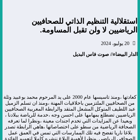
استقلالية التنظيم الذاتي للصحافيين
الرياضيين لا ولن تقبل المساومة.
20 يوليو، 2024
الدار البيضاء// صوت فاس البديل
كعادتها ،ومنذ تاسيسها عام 2000 على يد المرحوم محمد بوعبيد وثلة
من الصحافيين الملتزمين باخلاقيات المهنة ،ومنذ ان تسلم الزميل
عبد اللطيف المتوكل المشعل المتقد والرابطة المغربية الصحافيين
الرياضيين تضطلع بمهامها على احسن وجه ،خدمة للرياضة ببلادنا ،
وبعيدا عن المزايدات التي تخدم اجندات معينة ،ونظرا لما تعرفه
الصحافة الرياضية من سطو على اختصاصاتها ،هاهي الرابطة تصدر
بلاغا ناريا تفضح فيه تلك الممارسات التي تمس في العمق عمل
الصحافي الرياضي .ونظرا لأهمية البلاغ ننشره كاملا لتعميم الفائدة