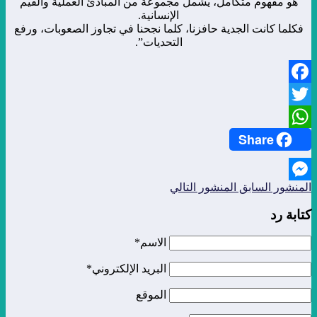
هو مفهوم متكامل، يشمل مجموعة من المبادئ العملية والقيم
الإنسانية.
فكلما كانت الجدية حافزنا، كلما نجحنا في تجاوز الصعوبات، ورفع
التحديات”.
Facebook
Twitter
Share
WhatsApp
المنشور السابق
المنشور التالي
Messenger
كتابة رد
الاسم*
البريد الإلكتروني*
الموقع