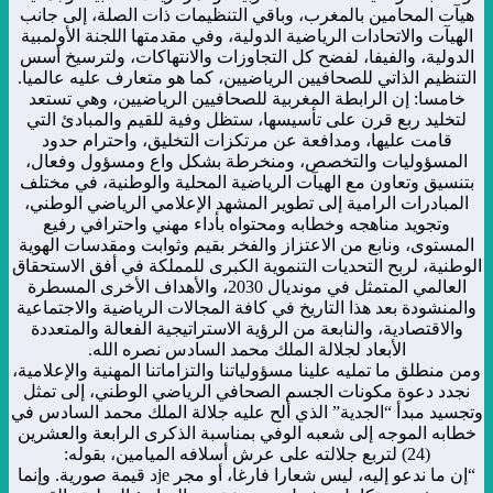
هيآت المحامين بالمغرب، وباقي التنظيمات ذات الصلة، إلى جانب
الهيآت والاتحادات الرياضية الدولية، وفي مقدمتها اللجنة الأولمبية
الدولية، والفيفا، لفضح كل التجاوزات والانتهاكات، ولترسيخ أسس
التنظيم الذاتي للصحافيين الرياضيين، كما هو متعارف عليه عالميا.
خامسا: إن الرابطة المغربية للصحافيين الرياضيين، وهي تستعد
لتخليد ربع قرن على تأسيسها، ستظل وفية للقيم والمبادئ التي
قامت عليها، ومدافعة عن مرتكزات التخليق، واحترام حدود
المسؤوليات والتخصص، ومنخرطة بشكل واع ومسؤول وفعال،
بتنسيق وتعاون مع الهيآت الرياضية المحلية والوطنية، في مختلف
المبادرات الرامية إلى تطوير المشهد الإعلامي الرياضي الوطني،
وتجويد مناهجه وخطابه ومحتواه بأداء مهني واحترافي رفيع
المستوى، ونابع من الاعتزاز والفخر بقيم وثوابت ومقدسات الهوية
الوطنية، لربح التحديات التنموية الكبرى للمملكة في أفق الاستحقاق
العالمي المتمثل في مونديال 2030، والأهداف الأخرى المسطرة
والمنشودة بعد هذا التاريخ في كافة المجالات الرياضية والاجتماعية
والاقتصادية، والنابعة من الرؤية الاستراتيجية الفعالة والمتعددة
الأبعاد لجلالة الملك محمد السادس نصره الله.
ومن منطلق ما تمليه علينا مسؤولياتنا والتزاماتنا المهنية والإعلامية،
نجدد دعوة مكونات الجسم الصحافي الرياضي الوطني، إلى تمثل
وتجسيد مبدأ “الجدية” الذي ألح عليه جلالة الملك محمد السادس في
خطابه الموجه إلى شعبه الوفي بمناسبة الذكرى الرابعة والعشرين
(24) لتربع جلالته على عرش أسلافه الميامين، بقوله:
“إن ما ندعو إليه، ليس شعارا فارغا، أو مجر jeد قيمة صورية. وإنما