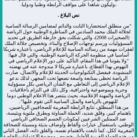
،وليكون شاهدا على مواقف الرابطة وطنيا ودوليا.
نص البلاغ .
“من منطلق استحضارنا الثابت والدائم لمضامين الرسالة السامية
لجلالة الملك محمد السادس في المناظرة الوطنية حول الرياضة
(الصخيرات 2008)، والتي شكلت بحق خارطة الطريق في تحديد
المسؤوليات ورسم توجهات الإصلاح والبناء، وتخصيص جلالة الملك
لفقرات مهمة من رسالته السامية للإعلام الرياضي، باعتباره شريكا
أساسيا في منظومة الحركة الرياضية الوطنية، والتي قال فيها:
“ولا يفوتنا في هذا المقام، التأكيد على دور الإعلام الرياضي في
النهوض بهذا القطاع، باعتباره شريكا لا مندوحة عنه في نهضته
المنشودة. فبفضل التكنولوجيات الحديثة للإعلام والاتصال، صارت
الرياضة تحظى بمتابعة واسعة تضعها تحت المجهر، لذلك ندعو
الإعلام الرياضي إلى التعاطي مع الشأن الرياضي بكل مسؤولية
وحرية وبموضوعية واحترافية، وكل ذلك في التزام بأخلاقيات
الرياضة والمهنة الإعلامية، بحيث ينتصر هذا الاعلام الوطني دوما
للنهوض بالرياضة والمثل السامية التي تقوم عليها”.
من هذا المنطلق، تتابع الرابطة المغربية للصحافيين الرياضيين،
باهتمام كبير، وقلق شديد، الحملة المناوئة وبطرق ملتوية وبئيسة،
ضد الممثلين الشرعيين لمكونات الجسم الصحافي الرياضي
الوطني، باستعمال عبارات وألفاظ وأوصاف بذيئة ومسيئة للصحافة
المغربية ككل، كما تابعت بالاهتمام نفسه، والقلق ذاته، الفصل الثاني
من هذه الحملة الغريبة الأطوار بخصوص موضوع الاعتمادات الخاصة