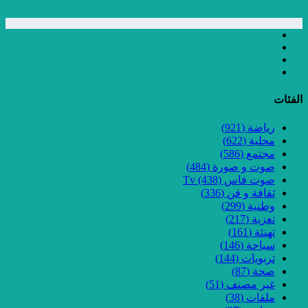
الفئات
رياضة
(921)
محلية
(622)
مجتمع
(586)
صوت و صورة
(484)
صوت فاس Tv
(438)
ثقافة و فن
(336)
وطنية
(299)
تعزية
(217)
تهنئة
(161)
سياحة
(146)
تربويات
(144)
صحة
(87)
غير مصنف
(51)
ملفات
(38)