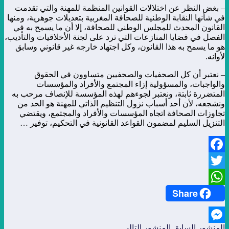
– بغض النظر عن اختلالات القوانين المنظمة للمهنة والتي تقدمت
في شأنها النقابة الوطنية للصحافة المغربية بتعديلات جوهرية، ومنها
القانون المحدث للمجلس الوطني للصحافة، إلا أن ما يسمح به في
الفصل في قضايا المنازعات التي ترد على لجنة الأخلاقيات والتأديب،
هو ما يسمح به هذا القانون، وكل اجتهاد خارجه غير قانوني وسابق
لأوانه.
– نعتبر أن كل الصحفيات والصحفيين متساوون في الحقوق
والواجبات، والمسؤولية إزاء المجتمع والأفراد والمؤسسات
المتضررة ثابتة، ونعتبر لجوءهم لهذه المؤسسة للإنصاف مرحب به
ونشجعه، لأن أحد أسباب نزول التنظيم الذاتي للمهنة هو الحد من
تجاوزات الصحافة اتجاه المؤسسات والأفراد والمجتمع، ويقتضي
التنزيل السليم لمضمون القواعد القانونية في التحكيم، توفير …
Facebook
Twitter
Share
WhatsApp
المنشور السابق
المنشور التالي