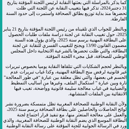
كما يذكر بالمراسلة التي بعثتها النقابة لرئيس اللجنة المؤقتة بتاريخ
31 دجنبر2024، تذكر فيها بتغييب النقابة عن اللجنة التي ظلت
تحضرها منذ بداية توزيع بطائق الصحافة واستمرت إلى حدود السنة
الفارطة.
وبالنظر للجواب الذي تلقيناه من رئيس اللجنة المؤقتة بتاريخ 21 يناير
2025، حول تغييب النقابة عن لجنة دراسة ملفات طلبات الحصول
على البطاقة المهنية برسم سنة 2025، والذي يؤول هذه السنة
مضمون القانون 13/90 ويجنح للتغييب القسري للنقابة عن لجنة
البطاقة، والتي ظلت تحضرها بالشرعية الانتخابية داخل المجلس
الوطني للصحافة، قبل مجيء اللجنة المؤقتة.
وبالنظر لحجم الشكايات التي تتلقاها النقابة يوميا بخصوص تبريرات
غير قانونية لرفض منح البطاقة المهنية، وكذا غياب تبريرات عدم
الحسم في بعضها، والتي تظل معلقة بين عبارة “في طور المعالجة”
تارة وبين عبارة ” استكمال الملف، وغيرها من أساليب التمطيط
والضبابية في غياب معالجة سليمة قانونية وواضحة، تغيب فيها
الانتقائية بين الملفات المتشابهة.
ولأن النقابة الوطنية للصحافة المغربية تظل متمسكة بضرورة نشر
لوائح الحاصلات والحاصلين على بطاقة الصحافة برسم سنة 2025،
والعمل على معالجة المتعثر منها، مع تنفيذ قرار اجتماع لجنة
البطاقة الموسع الذي يضم النقابة الوطنية للصحافة المغربية، والذي
ورد في الرسالة الجوابية للجنة المؤقتة على رسالة النقابة الوطنية