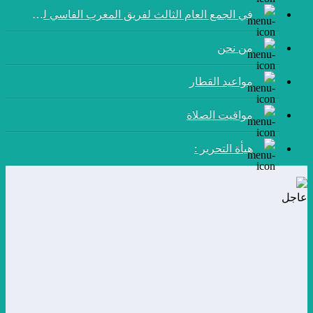
في الجمع العام الثالث لفريق المغرب الفاسي لكرة القدم:
من نحن
مواعيد القطار
مواقيت الصلاة
هيأة التحرير :
عاجل