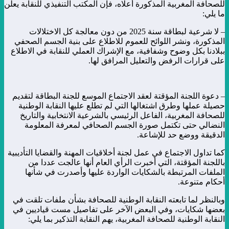
للصحافة المغربية المذكورة أعلاه، فإن المكتب التنفيذي للنقابة يعلن
ما يلي:
– لا شرعية لبطاقة سنة 2025 من دون معالجة كل الاختلالات
المذكورة، ونشر اللوائح للعموم للاطلاع على بنية الجسم الصحفي
ببلادنا بكل وضوح وشفافية، مع الإشراك العملي للنقابة في الاطلاع
على قرارات الرفض والتعليل المرافق لها.
– دعوة اللجنة المؤقتة لعقد الاجتماع الموسع للجنة البطاقة لتقديم
حصيلة عملها وطرق اشتغالها التي لم تطلع عليها النقابة الوطنية
للصحافة المغربية، الفاعل الرئيسي بالشرعية الانتخابية والتاريخ
النضالي حتى تكتمل صورة الجسم الصحافي لمعرفة المعلومة
الدقيقة ووضع حد للإشاعة.
كما تداول الاجتماع في عمل لجنة أخلاقيات المهنة والقضايا التأديبية
باللجنة المؤقتة، التي أخبرت الرأي العام أنها عالجت عددا من
الملفات المرتبطة بالشكايات الواردة عليها وأصدرت في شأنها
أحكام متنوعة.
وبالنظر لما تابعته النقابة الوطنية للصحافة بشأن ملفات تلقت في
بعضها شكايات، وفي البعض الآخر على تفاصيل مست قياديين في
النقابة الوطنية للصحافة المغربية، يهم النقابة التذكير بما يلي: