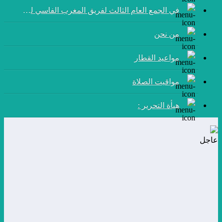
في الجمع العام الثالث لفريق المغرب الفاسي لكرة القدم:
من نحن
مواعيد القطار
مواقيت الصلاة
هيأة التحرير :
عاجل