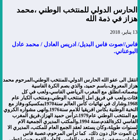
الحارس الدولي للمنتخب الوطني ،محمد
هزاز في ذمة الله
13 يناير، 2018
فاس//صوت فاس البديل/ ادريس العادل / محمد عادل
البوعناني.
انتقل الى عفو الله الحارس الدولي،للمنتخب الوطني،المرحوم محمد
هزاز المعروف،باسم حميد، والذي بصم الكرة الفاسية
ببصماته،انطلق مع المغرب الرياضي الفاسي،ولعب في كل
فئات.ولعب في فريق امل المنتخب الوطني،ومنتخب الكبار عام
1968,وشارك في نهائيات كأس العالم سنة1970بمكسيكو،وفاز مع
النخبة الوطنية بكاس افريقيا للامم سنة1976,وانهى مشواره الكروي
مع المنتخب الوطني عام1979،ترأس حميد الهزاز،فريق المغرب
الفاسي لكرةالقدم،سنة 1994,والمكتب المديري الجمعية الام
لسنوات طويلة،وكان يستعد لعقد الجمع العام للمكتب، المديري الا
أن الموت حال دون ذلك، كما ترأس المرحوم،عصبة فاس
بولمان،بوصفه، رئيس المغرب الفاسي لالعاب القوى،حيث اعطى