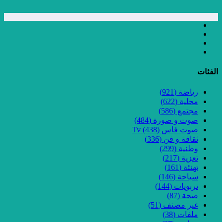
الفئات
رياضة
(921)
محلية
(622)
مجتمع
(586)
صوت و صورة
(484)
صوت فاس Tv
(438)
ثقافة و فن
(336)
وطنية
(299)
تعزية
(217)
تهنئة
(161)
سياحة
(146)
تربويات
(144)
صحة
(87)
غير مصنف
(51)
ملفات
(38)