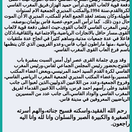
دفعة قوية لالعاب القوى.
ترأس حميد الهزاز،فريق المغرب الفاسي
لكرةالقدم،سنة 1994,والمكتب المديري الجمعية الام لسنوات
طويلة،وكان يستعد لعقد الجمع العام للمكتب، المديري الا أن الموت
حال دون ذلك، كما ترأس المرحوم،عصبة فاس بولمان،بوصفه،
رئيس المغرب الفاسي لالعاب القوى،حيث اعطى دفعة قوية لالعاب
القوى
.
مسار حافل بالانجازات الرياضية،والاجتماعية والثقافية،اذكان
فاعلا في عدة جمعيات مدنية،وساهم كثيرا في انجاح عدة ملتقيات
رياضية ،منها ماراطون ابواب فاس،وعدو القرويين الذي كان ينظمها
باسم فرع العاب القوى المغرب الفاسي.
وقد وري جثمانة القرى عصر اول أمس السبت بمقبرة باب
الفتوح،بحضور رئيس المجلس الجماعي لفاس،ورئيس المغرب
الفاسي لكرة القدم السيد احمد المرنيسي،وبعض اعضاء المكتب
المسير،واعضاء المكتب المديري لجمعية المغرب الرياضي الفاسي،
وفروع الجمعية،وعدد من اللاعبين الدوليين،الذين لعبوا الى جانب
الفقيد وعلى رأسهم احمد فرس، واغلب اللاعبين القدماء لفريق
المغرب الفاسي والوداد الفاسي،الى جانب عدد من المسيرين
الرياضيين المعروفين في مدينة فاس.
رحم الله الفقيد،واسكنه فسيح جناته،والهم أسرته
الصغيرة والكبيرة الصبر والسلوان وانا لله وانا اليه
راجعون
.