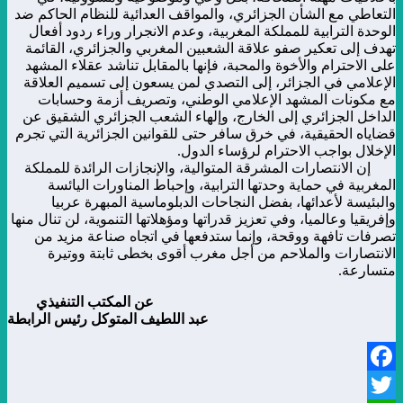
التعاطي مع الشأن الجزائري، والمواقف العدائية للنظام الحاكم ضد
الوحدة الترابية للمملكة المغربية، وعدم الانجرار وراء ردود أفعال
تهدف إلى تعكير صفو علاقة الشعبين المغربي والجزائري، القائمة
على الاحترام والأخوة والمحبة، فإنها بالمقابل تناشد عقلاء المشهد
الإعلامي في الجزائر، إلى التصدي لمن يسعون إلى تسميم العلاقة
مع مكونات المشهد الإعلامي الوطني، وتصريف أزمة وحسابات
الداخل الجزائري إلى الخارج، وإلهاء الشعب الجزائري الشقيق عن
قضاياه الحقيقية، في خرق سافر حتى للقوانين الجزائرية التي تجرم
الإخلال بواجب الاحترام لرؤساء الدول.
إن الانتصارات المشرقة المتوالية، والإنجازات الرائدة للمملكة
المغربية في حماية وحدتها الترابية، وإحباط المناورات اليائسة
والبئيسة لأعدائها، بفضل النجاحات الدبلوماسية المبهرة عربيا
وإفريقيا وعالميا، وفي تعزيز قدراتها ومؤهلاتها التنموية، لن تنال منها
تصرفات تافهة ووقحة، وإنما ستدفعها في اتجاه صناعة مزيد من
الانتصارات والملاحم من أجل مغرب أقوى بخطى ثابتة ووتيرة
متسارعة.
عن المكتب التنفيذي
عبد اللطيف المتوكل رئيس الرابطة
Facebook