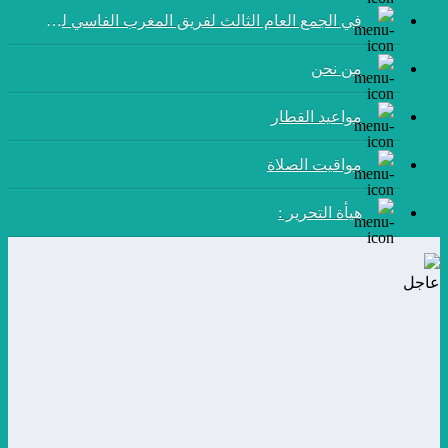
في الجمع العام الثالث لفريق المغرب الفاسي لكرة القدم:
من نحن
مواعيد القطار
مواقيت الصلاة
هيأة التحرير :
عاجل