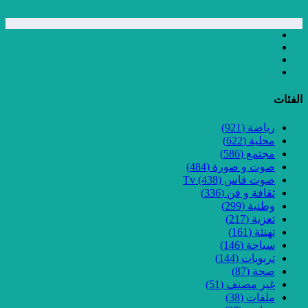
الفئات
رياضة
(921)
محلية
(622)
مجتمع
(586)
صوت و صورة
(484)
صوت فاس Tv
(438)
ثقافة و فن
(336)
وطنية
(299)
تعزية
(217)
تهنئة
(161)
سياحة
(146)
تربويات
(144)
صحة
(87)
غير مصنف
(51)
ملفات
(38)