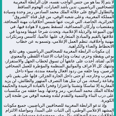
لا يتم إلا بما هو من جنس الواجب نفسه، فإن الرابطة المغربية
للصحافيين الرياضيين، تدين بأشد العبارات، الهجوم الساقط
والتطاول الوقح على جلالة الملك محمد السادس رمز وحدة وسيادة
المملكة المغربية، وعلى شعبه الوفي، من قبل قناة “الشروق”
الجزائرية، الخاصة، التي غربت عنها شمس أخلاقيات مهنة الصحافة،
ومقتضيات وأركان المصداقية، لتسقط بصورة لا هوادة فيها، في
أتون الميوعة والرذيلة الإعلامية، وتحدث شرخا عميقا ومدويا في
علاقتها بالقيم والمبادئ المتعارف عليها عالميا، كأسس ومرتكزات
مهنية وأخلاقية، تنظم العمل الإعلامي، وتسمو به عن خطاب
الانحطاط والعداء والكراهية.
إن مكونات الرابطة المغربية للصحافيين الرياضيين، وهي تتابع
بوعي ويقظة وحزم، تبعات وتداعيات الاعتداء اللفظي والمعنوي
الآثم، لقناة، أخذت على عاتقها أن تسوق لخطاب الجهل والاستفزاز،
وتنتهك كل الأعراف والمواثيق المنظمة والمؤطرة للعمل الصحافي
الرصين، وما خلفه من ردود أفعال واسعة منددة، سواء داخل
المغرب وخارجه، أو حتى داخل الجارة الجزائر، فإنها على يقين تام،
وقناعة راسخة، من أن مثل هذا التصرف المتهور والطائش، لن يزيد
المغاربة إلا تماسكا وتشبثا واعتزازا وفخرا بالقيادة الرشيدة والحكيمة
لجلالة الملك محمد السادس، رمز وحدتها، وبما حققه من مكتسبات
على درب البناء والتنمية والتقدم لبلده وشعبه الوفي من طنجة إلى
الكويرة.
وإذ تدعو الرابطة المغربية للصحافيين الرياضيين، جميع مكونات
المشهد الإعلامي الوطني، إلى الثبات على المبدأ، ومواصلة الالتزام
بأخلاقيات مهنة الصحافة، بكل وعي وموضوعية ومسؤولية، في