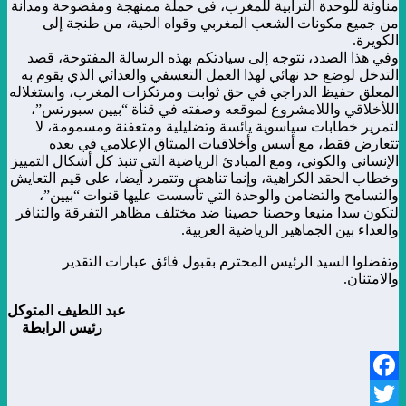
مناوئة للوحدة الترابية للمغرب، في حملة ممنهجة ومفضوحة ومدانة
من جميع مكونات الشعب المغربي وقواه الحية، من طنجة إلى
الكويرة.
وفي هذا الصدد، نتوجه إلى سيادتكم بهذه الرسالة المفتوحة، قصد
التدخل لوضع حد نهائي لهذا العمل التعسفي والعدائي الذي يقوم به
المعلق حفيظ الدراجي في حق ثوابت ومرتكزات المغرب، واستغلاله
اللأخلاقي واللامشروع لموقعه وصفته في قناة “بيين سبورتس”،
لتمرير خطابات سياسوية يائسة وتضليلية ومتعفنة ومسمومة، لا
تتعارض فقط، مع أسس وأخلاقيات الميثاق الإعلامي في بعده
الإنساني والكوني، ومع المبادئ الرياضية التي تنبذ كل أشكال التمييز
وخطاب الحقد الكراهية، وإنما تناهض وتتمرد أيضا، على قيم التعايش
والتسامح والتضامن والوحدة التي تأسست عليها قنوات “بيين”،
لتكون سدا منيعا وحصنا حصينا ضد مختلف مظاهر التفرقة والتنافر
والعداء بين الجماهير الرياضية العربية.
وتفضلوا السيد الرئيس المحترم بقبول فائق عبارات التقدير
والامتنان.
عبد اللطيف المتوكل
رئيس الرابطة
Facebook