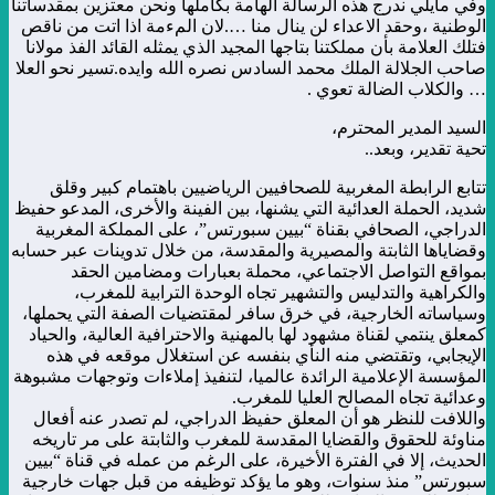
وفي مايلي ندرج هذه الرسالة الهامة بكاملها ونحن معتزين بمقدساتنا
الوطنية ،وحقد الاعداء لن ينال منا ….لان المءمة اذا اتت من ناقص
فتلك العلامة بأن مملكتنا بتاجها المجيد الذي يمثله القائد الفذ مولانا
صاحب الجلالة الملك محمد السادس نصره الله وايده.تسير نحو العلا
… والكلاب الضالة تعوي .
السيد المدير المحترم،
تحية تقدير، وبعد..
تتابع الرابطة المغربية للصحافيين الرياضيين باهتمام كبير وقلق
شديد، الحملة العدائية التي يشنها، بين الفينة والأخرى، المدعو حفيظ
الدراجي، الصحافي بقناة “بيين سبورتس”، على المملكة المغربية
وقضاياها الثابتة والمصيرية والمقدسة، من خلال تدوينات عبر حسابه
بمواقع التواصل الاجتماعي، محملة بعبارات ومضامين الحقد
والكراهية والتدليس والتشهير تجاه الوحدة الترابية للمغرب،
وسياساته الخارجية، في خرق سافر لمقتضيات الصفة التي يحملها،
كمعلق ينتمي لقناة مشهود لها بالمهنية والاحترافية العالية، والحياد
الإيجابي، وتقتضي منه النأي بنفسه عن استغلال موقعه في هذه
المؤسسة الإعلامية الرائدة عالميا، لتنفيذ إملاءات وتوجهات مشبوهة
وعدائية تجاه المصالح العليا للمغرب.
واللافت للنظر هو أن المعلق حفيظ الدراجي، لم تصدر عنه أفعال
مناوئة للحقوق والقضايا المقدسة للمغرب والثابتة على مر تاريخه
الحديث، إلا في الفترة الأخيرة، على الرغم من عمله في قناة “بيين
سبورتس” منذ سنوات، وهو ما يؤكد توظيفه من قبل جهات خارجية