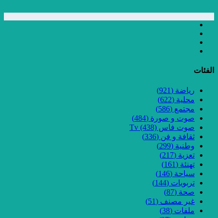
الفئات
رياضة
(921)
محلية
(622)
مجتمع
(586)
صوت و صورة
(484)
صوت فاس Tv
(438)
ثقافة و فن
(336)
وطنية
(299)
تعزية
(217)
تهنئة
(161)
سياحة
(146)
تربويات
(144)
صحة
(87)
غير مصنف
(51)
ملفات
(38)