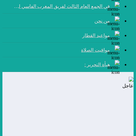
في الجمع العام الثالث لفريق المغرب الفاسي لكرة القدم:
من نحن
مواعيد القطار
مواقيت الصلاة
هيأة التحرير :
عاجل