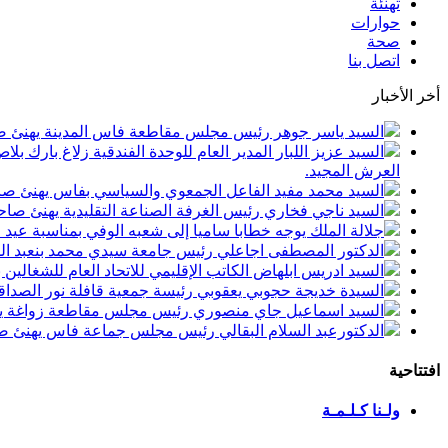
تهنئة
حوارات
صحة
اتصل بنا
أخر الأخبار
السيد ياسر جوهر رئيس مجلس مقاطعة فاس المدينة يهنئ صاحب الجلالة بمن
السيد عزيز اللبار المدير العام للوحدة الفندقية زلاغ بارك
العرش المجيد.
السيد محمد مفيد الفاعل الجمعوي والسياسي بفاس يهنئ صاحب الجلالة بمنا
السيد ناجي فخاري رئيس الغرفة الصناعة التقليدية يهنئ صاحب الجلالة 
جلالة الملك يوجه خطابا ساميا إلى شعبه الوفي بمناسبة عيد
الدكتور المصطفى اجاعلي رئيس جامعة سيدي محمد بنعبد الله
السيد ادريس ابلهاض الكاتب الإقليمي للاتحاد العام للشغال
السيدة خديجة حجوبي يعقوبي رئيسة جمعية قافلة نور الصداقة
السيد اسماعيل جاي منصوري رئيس مجلس مقاطعة زواغة يهني
الدكتورعبد السلام البقالي رئيس مجلس جماعة فاس يهنئ صاح
افتتاحية
ولـنا كـلـمـة