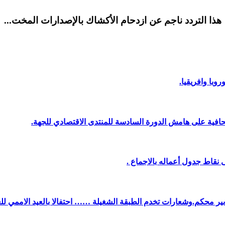
هذا التردد ناجم عن ازدحام الأكشاك بالإصدارات المخت...
وبا وافريقيا.
افية على هامش الدورة السادسة للمنتدى الاقتصادي للجهة.
نقاط جدول أعماله بالاجماع .
دبير محكم.وشعارات تخدم الطبقة الشغيلة …… احتفالا بالعيد الاممي لل