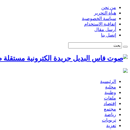
من نحن
هيأة التحرير
سياسة الخصوصية
اتفاقية الاستخدام
أرسل مقال
إتصل بنا
ص
الرئيسية
محلية
وطنية
ملفات
إقتصاد
مجتمع
رياضة
تربويات
تعزية