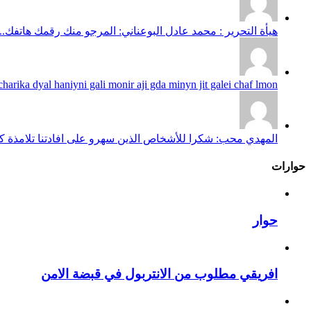
هيأة التحرير : محمد عادل البوعناني: المرجو منك رقمك هاتفك...
harika dyal haniyni gali monir aji gda minyn jit galei chaf lmon...
المهدي محب: شكرا للأشخاص الذين سهرو على افادتنا تلامذة كانو
حوارات
حوار
افريقي مطلوب من الانتربول في قبضة الامن