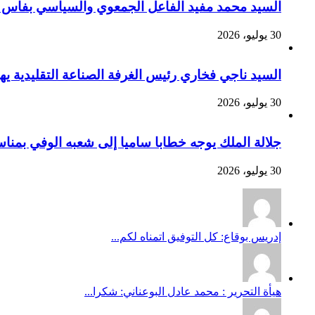
السيد محمد مفيد الفاعل الجمعوي والسياسي بفاس يهنئ صاحب الج
30 يوليو، 2026
السيد ناجي فخاري رئيس الغرفة الصناعة التقليدية يهنئ صاحب 
30 يوليو، 2026
جلالة الملك يوجه خطابا ساميا إلى شعبه الوفي بمنا
30 يوليو، 2026
إدريس بوقاع: كل التوفيق اتمناه لكم...
هيأة التحرير : محمد عادل البوعناني: شكرا...