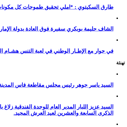
طارق السكيتوي : *املي تحقيق طموحات كل مكونات ا
الشاف حليمة بوبكري سفيرة فوق العادة بدولة الإمارا
في حوار مع الإطـار الوطني في لعبة التنس هشـام ال
تهنئة
السيد ياسر جوهر رئيس مجلس مقاطعة فاس المدينة يهنئ صاحب الج
السيد عزيز اللبار المدير العام للوحدة الفندقية زل
الذكرى السابعة والعشرين لعيد العرش المجيد.