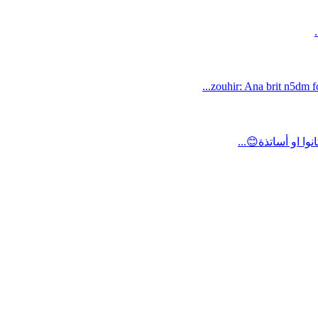
zouhir: Ana brit n5dm fc
ا او أساتذة😊...