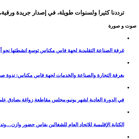
ترددنا كثيرا ولسنوات طويلة، في إصدار جريدة ورقية، 
صوت و صورة
غرفة الصناعة التقليدية لجهة فاس مكناس توسع انشطتها نحو أور
بغرفة التجارة والصناعة والخدمات لجهة فاس مكناس: ندوة صح
في الدورة العادية لشهر يونيو،مجلس مقاطعة زواغة يصادق على 
الكتابة الإقليمية للاتحاد العام للشغالين بفاس حضور وازن…وت