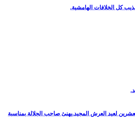
يب كل الخلافات الهامشية.
العشرين لعيد العرش المجيد.يهنئ صاحب الجلالة بمناسبة