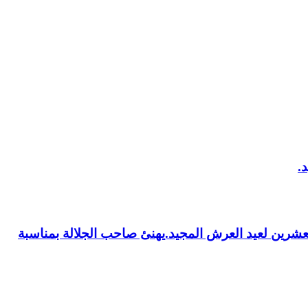
العشرين لعيد العرش المجيد.يهنئ صاحب الجلالة بمناسبة