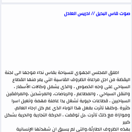
صوت فاس البديل // ادريس العادل
اطلق المجلس الجهوي للسياحة بفاس نداء موجها الى لجنة
اليقظة من اجل مراعاة الظروف القاسية التي يمر منها القطاع
السياحي على وجه الخصوص ، والذي يشمل وكالات الأسفار ،
والنقل السياحي ، والمطاعم ، والرياضات، والمرشدين ،والمرافقين
السياحيين ، قطاعات حيوية تشغل يدا عاملة مهمة وتعيل اسرا
كثيرة ،وكلها تاثرت بفعل هذا الوباء الذي عم كل ارجاء العالم،
وموازاة مع ذلك تاثرت ،بل توقفت ، الحركة التجارية والحرية بشكل
كبير
بهذه الظروف الطارئة،والتي لم يسبق ان شهدتها الإنسانية