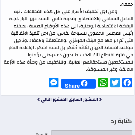
جمعاء.
ومن اجل تخفيف الأضرار على كل هذه القطاعات ، نبه
الفاعل السياحي والاقتصادي بمدينة فاس ،السيد عزيز اللبار ،لجنة
اليقظة الاقتصادية الوطنية، الى هذه الأوضاع الصعبة ،بصفته
رئيس المجلس الجهوي للسياحة بفاس، من اجل تنفيذ الاتفاقية
التي تم ابرامها مع البنك المركزي ،والمتعلقة بالاعفاء ،وتاجيل
مواعيد اقساط الديون لثلاثة أشهر بل لستة اشهر، اواعادة النظر
في فترة اقتطاع تلك الاقساط بدون ذعاءر،حتى يؤمنوا
للمستخدمين مستحقاتهم المالية. وللتخفيف من وطأة هذه الأزمة
الخانقة وغير المسبوقة.
Messenger
WhatsApp
Twitter
Facebook
Share
المنشور السابق
المنشور التالي
كتابة رد
الاسم*