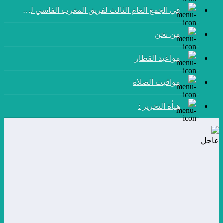
في الجمع العام الثالث لفريق المغرب الفاسي لكرة القدم:
من نحن
مواعيد القطار
مواقيت الصلاة
هيأة التحرير :
عاجل