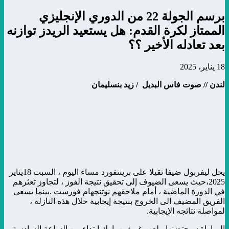
برسم الجولة 22 من الدوري الإنجليزي
الممتاز لكرة القدم: هل يستعيد الريدز توازنه
بعد تعادله الأخير ؟؟
18 يناير، 2025
لندن // صوت فاس البديل / زيد بنسليمان
يحل ليفربول ضيفا تقيلا على برينتفورد مساء اليوم ، السبت 18يناير
2025،حيث يسعى الضيوف إلى تحقيق نتيجة الفوز ، لتجاوز ثعثرهم
في الدورة الماضية ، أمام ملاحقهم نوتنجهام فورست .بينما يسعى
الفريق المضيف الى الخروج بنتيجة إيجابية خلال هذه النازلة ،
لمواصلة نتائجه الإيجابية.
المباراة سيحتضنها ملعب غريفين بارك ابتداء من الساعة السادسة