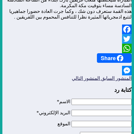
السادسة مساء بتوقيت مكة المكرمة.
هذه القمة ستعرف دون شك ، وكما جرت العادة حضورا جماهيريا
لتتبع ادمجرياتها المثيرة نظرا للتنافس المحموم بين اللفريقين .
Facebook
Twitter
Share
WhatsApp
المنشور السابق
المنشور التالي
Messenger
كتابة رد
الاسم*
البريد الإلكتروني*
الموقع