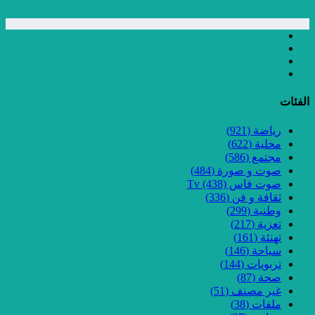
الفئات
رياضة
(921)
محلية
(622)
مجتمع
(586)
صوت و صورة
(484)
صوت فاس Tv
(438)
ثقافة و فن
(336)
وطنية
(299)
تعزية
(217)
تهنئة
(161)
سياحة
(146)
تربويات
(144)
صحة
(87)
غير مصنف
(51)
ملفات
(38)