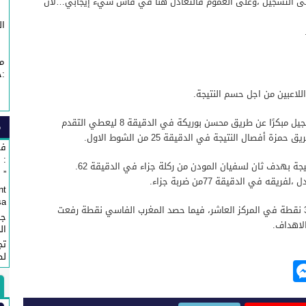
لى التسجيل ،وعلى العموم فالتعادل هنا في فاس شيء إيجابي…لان
ال
م
:خ
اللاعبين من اجل حسم النتيجة.
ومع انطلاق المباراة ،افتتح الفريق المحلي التسجيل مبكرًا عن طريق محسن بوريكة في الدقيقة 8 ليعطي التقدم
م
فصال النتيجة في الدقيقة 25 من الشوط الاول.
في
: 
ة بهدف ثان لسفيان المودن من ركلة جزاء في الدقيقة 62.
” Affaire Fondation ” Esprit de Fès ”...
 في الدقيقة 77من ضربة جزاء.
nt
...
وبهذا التعادل، رفع حسنية أكادير رصيده إلى 31 نقطة في المركز العاشر، فيما حصد المغرب الفاسي نقطة رفعت
جم
ال
تج
لص
M
e