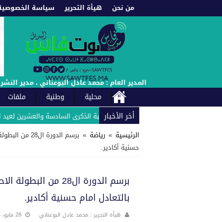
من نحن
هيأة التحرير
سياسة الخصوصية
المدير العام : محمد عادل البوعناني ، مدير النشر : إدريس العادل : الهاتف : +212660222021 // +212661987453 -
محلية
وطنية
ملفات
أخر الأخبار
اغ بارك بلاص يهنئ صاحب الجلالة بمناسبة الذكرى السادسة والعشرين لعيد العرش ال
الرئيسية
»
رياضة
»
برسم الدورة ا
حسنية أكادير.
برسم الدورة ال28 من
بالتعادل امام حسنية أكادير.
هيأة التحرير : محمد عادل البوعناني
28 مايو، 2024