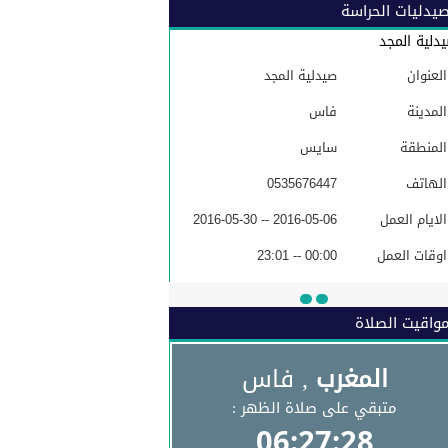
يدليات الحراسة
دلية المجد
العنوان
صيدلية المجد
المدينة
فاس
المنطقة
سايس
الهاتف
0535676447
الايام العمل
2016-05-06 -- 2016-05-30
اوقات العمل
00:00 -- 23:01
البريد الاكتروني
واقيت الصلاة