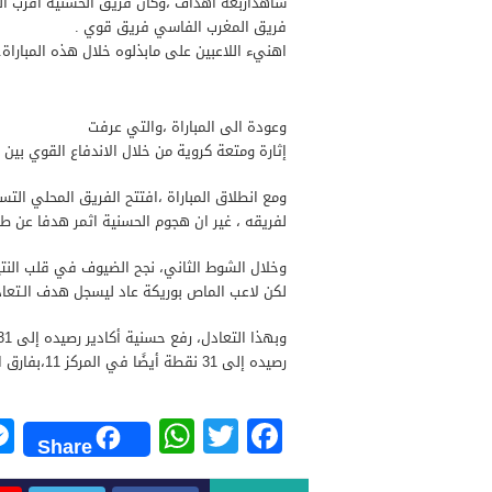
شاهداربعة اهداف ،وكان فريق الحسنية أقرب ا
فريق المغرب الفاسي فريق قوي .
اهنيء اللاعبين على مابذلوه خلال هذه المباراة.
وعودة الى المباراة ،والتي عرفت
إثارة ومتعة كروية من خلال الاندفاع القوي بين 
لفريقه ، غير ان هجوم الحسنية اثمر هدفا عن طريق حمزة أ
وخلال الشوط الثاني، نجح الضيوف في قلب النتيج
لكن لاعب الماص بوريكة عاد ليسجل هدف الـتعادل ،لفريقه
رصيده إلى 31 نقطة أيضًا في المركز 11،بفارق الاهداف.
W
T
F
Share
h
wi
a