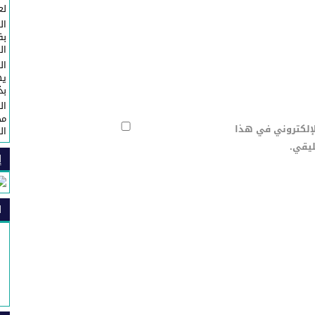
لع
ال
ال
ال
يه
بذكرى 
ال
مح
لإلكتروني في هذا
ال
ليقي.
إ
ا