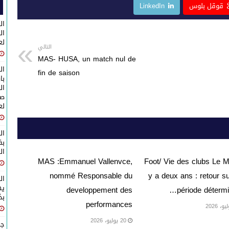
ss
قوقل بلوس
LinkedIn
e
ال
n
لع
g
التالي
MAS- HUSA, un match nul de
er
ال
fin de saison
با
ال
صا
لع
ال
ال
MAS :Emmanuel Vallenvce,
Foot/ Vie des clubs Le M
nommé Responsable du
y a deux ans : retour s
ال
يه
developpement des
période détermi
بذكرى 
performances
20 يوليو، 2026
جل