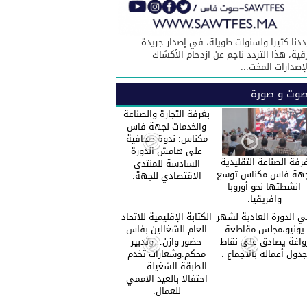
ددنا كثيرا ولسنوات طويلة، في إصدار جريدة
قية، هذا التردد ناجم عن ازدحام الأكشاك
لإصدارات المخت...
وت و صورة
بغرفة التجارة والصناعة
والخدمات لجهة فاس
مكناس: ندوة صحافية
على هامش الدورة
رفة الصناعة التقليدية
السادسة للمنتدى
هة فاس مكناس توسع
الاقتصادي للجهة.
انشطتها نحو أوروبا
وافريقيا.
 الدورة العادية لشهر
الكتابة الإقليمية للاتحاد
يونيو،مجلس مقاطعة
العام للشغالين بفاس
واغة يصادق على نقاط
حضور وازن…وتدبير
دول أعماله بالاجماع .
محكم.وشعارات تخدم
الطبقة الشغيلة ……
احتفالا بالعيد الاممي
للعمال.