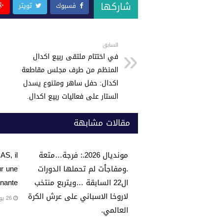
at
tt
c
شاركها
فسبوك
تويتر
s
er
e
A
b
p
o
السابق
في اختتام ملتقى ربيع اكدال
p
o
المنظم من طرف مجلس مقاطعة
k
اكدال: حفل ساهر ومتنوع يسدل
الستار على فعاليات ربيع اكدال.
مقالات مشابهة
مونديال 2026.: فرجة…متعة
AS, il
.ومفاجٱت لم تحملها الدورات
ur une
ال22 السابقة …ويتربع منتخب
nante…
لاروخا الاسباني على عرش الكرة
26 يوليو، 2026
العالمي.