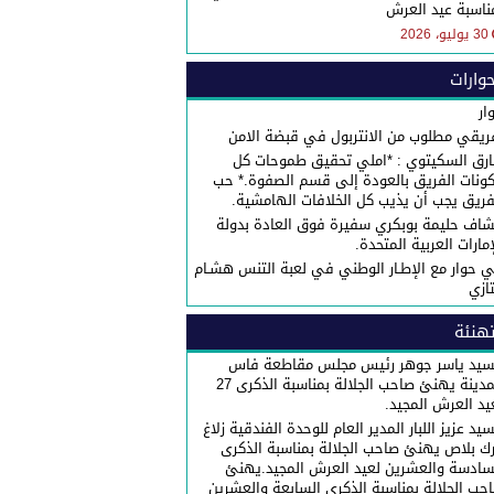
ناسبة عيد العرش
30 يوليو، 2026
وارات
ار
ريقي مطلوب من الانتربول في قبضة الامن
رق السكيتوي : *املي تحقيق طموحات كل
ونات الفريق بالعودة إلى قسم الصفوة.* حب
فريق يجب أن يذيب كل الخلافات الهامشية.
شاف حليمة بوبكري سفيرة فوق العادة بدولة
إمارات العربية المتحدة.
 حوار مع الإطـار الوطني في لعبة التنس هشـام
تازي
هنئة
سيد ياسر جوهر رئيس مجلس مقاطعة فاس
المدينة يهنئ صاحب الجلالة بمناسبة الذكرى 27
يد العرش المجيد.
سيد عزيز اللبار المدير العام للوحدة الفندقية زلاغ
رك بلاص يهنئ صاحب الجلالة بمناسبة الذكرى
سادسة والعشرين لعيد العرش المجيد.يهنئ
حب الجلالة بمناسبة الذكرى السابعة والعشرين