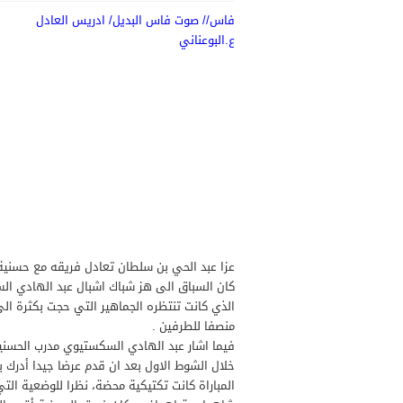
فاس// صوت فاس البديل/ ادريس العادل
ع.البوعناني
عزا عبد الحي بن سلطان تعادل فريقه مع حسنية
كان السباق الى هز شباك اشبال عبد الهادي الس
الذي كانت تنتظره الجماهير التي حجت بكثرة ال
منصفا للطرفين .
فيما اشار عبد الهادي السكستيوي مدرب الحسنية 
خلال الشوط الاول بعد ان قدم عرضا جيدا أدرك ب
المباراة كانت تكتيكية محضة، نظرا للوضعية الت