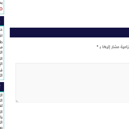
بم
ح
حو
اف
طا
زامية مشار إليها بـ
*
مك
ال
ال
ال
في
ال
ت
ال
لع
ال
با
ال
صا