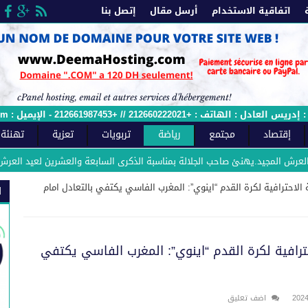
اتفاقية الاستخدام
أرسل مقال
إتصل بنا
 الإيميل : sawtfes.com@gmail.com - وصل الملائمة رقم : 2015/12ج
إقتصاد
مجتمع
رياضة
تربويات
تعزية
تهنئة
مجيد.يهنئ صاحب الجلالة بمناسبة الذكرى السابعة والعشرين لعيد العرش المجيد.
ل28 من البطولة الاحترافية لكرة القدم “اينوي”: المغرب الفاسي يكتفي بالتعادل امام
ا
 البطولة الاحترافية لكرة القدم “اينوي”: المغرب الفاسي يكتفي
اضف تعليق