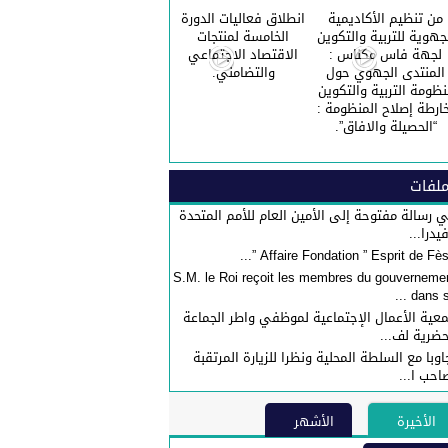
من تنظيم الأكاديمية
انطلاق فعاليات الدورة
جهوية للتربية والتكوين
الخامسة لمنتجات
لجهة فاس مكناس :
الاقتصاد الاجتماعي
المنتدى الجهوي حول
والتضامني.
نظومة التربية والتكوين
ارطة إصلاح المنظومة :
“الحصيلة والافاق”.
لفات
 رسالة مفتوحة إلى الأمين العام للأمم المتحدة
فيدرا...
S.M. le Roi reçoit les membres du gouverneme
dans sa 
عية الأعمال الإجتماعية لموظفي واطر الجماعة
حضرية لف...
اوبا مع السلطة المحلية ونظرا للزيارة المرتقبة
احب ا...
الأخيرة
الأشهر