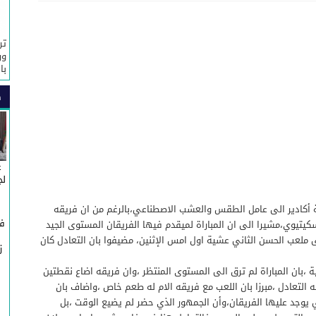
تر
ور
با
ص
غ
لج
 أكادير الى عامل الطقس والعشب الاصطناعي،بالرغم من ان فريقه
في
كيتيوي،مشيرا الى ان المباراة لميقدم فيها الفريقان المستوى الجيد
ى ملعب الحسن الثاني عشية اول امس الإثنين، مضيفوا بان التعادل كان
ز
ج
،بان المباراة لم ترق الى المستوى المنتظر ،وان فريقه اضاع نقطتين
ه التعادل ،مبرزا بان اللعب مع فريقه الام له طعم خاص ،واضاف بان
ي يوجد عليها الفريقان،وأن الجمهور الذي حضر لم يضيع الوقت ،بل