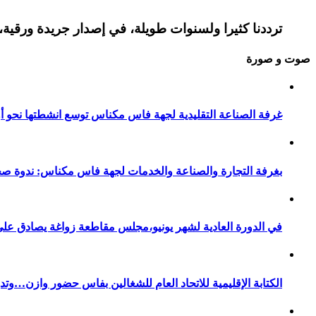
ترددنا كثيرا ولسنوات طويلة، في إصدار جريدة ورقية، 
صوت و صورة
غرفة الصناعة التقليدية لجهة فاس مكناس توسع انشطتها نحو أور
بغرفة التجارة والصناعة والخدمات لجهة فاس مكناس: ندوة صح
في الدورة العادية لشهر يونيو،مجلس مقاطعة زواغة يصادق على 
الكتابة الإقليمية للاتحاد العام للشغالين بفاس حضور وازن…وت