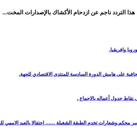
هذا التردد ناجم عن ازدحام الأكشاك بالإصدارات المخت...
وبا وافريقيا.
افية على هامش الدورة السادسة للمنتدى الاقتصادي للجهة.
نقاط جدول أعماله بالاجماع .
دبير محكم.وشعارات تخدم الطبقة الشغيلة …… احتفالا بالعيد الاممي لل