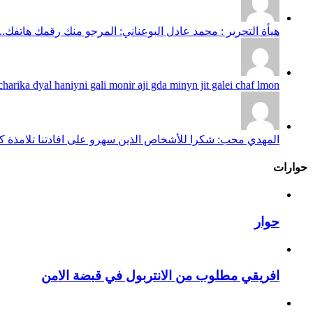
هيأة التحرير : محمد عادل البوعناني: المرجو منك رقمك هاتفك...
harika dyal haniyni gali monir aji gda minyn jit galei chaf lmon...
المهدي محب: شكرا للأشخاص الذين سهرو على افادتنا تلامذة كانو
حوارات
حوار
افريقي مطلوب من الانتربول في قبضة الامن