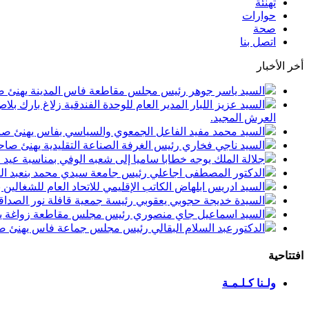
تهنئة
حوارات
صحة
اتصل بنا
أخر الأخبار
السيد ياسر جوهر رئيس مجلس مقاطعة فاس المدينة يهنئ صاحب الجلالة بمن
السيد عزيز اللبار المدير العام للوحدة الفندقية زلاغ بارك
العرش المجيد.
السيد محمد مفيد الفاعل الجمعوي والسياسي بفاس يهنئ صاحب الجلالة بمنا
السيد ناجي فخاري رئيس الغرفة الصناعة التقليدية يهنئ صاحب الجلالة 
جلالة الملك يوجه خطابا ساميا إلى شعبه الوفي بمناسبة عيد
الدكتور المصطفى اجاعلي رئيس جامعة سيدي محمد بنعبد الله
السيد ادريس ابلهاض الكاتب الإقليمي للاتحاد العام للشغال
السيدة خديجة حجوبي يعقوبي رئيسة جمعية قافلة نور الصداقة
السيد اسماعيل جاي منصوري رئيس مجلس مقاطعة زواغة يهني
الدكتورعبد السلام البقالي رئيس مجلس جماعة فاس يهنئ صاح
افتتاحية
ولـنا كـلـمـة