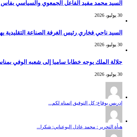
السيد محمد مفيد الفاعل الجمعوي والسياسي بفاس يهنئ صاحب الج
30 يوليو، 2026
السيد ناجي فخاري رئيس الغرفة الصناعة التقليدية يهنئ صاحب 
30 يوليو، 2026
جلالة الملك يوجه خطابا ساميا إلى شعبه الوفي بمنا
30 يوليو، 2026
إدريس بوقاع: كل التوفيق اتمناه لكم...
هيأة التحرير : محمد عادل البوعناني: شكرا...