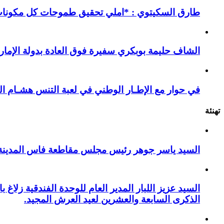
طارق السكيتوي : *املي تحقيق طموحات كل مكونات ا
الشاف حليمة بوبكري سفيرة فوق العادة بدولة الإمارا
في حوار مع الإطـار الوطني في لعبة التنس هشـام ال
تهنئة
السيد ياسر جوهر رئيس مجلس مقاطعة فاس المدينة يهنئ صاحب الج
السيد عزيز اللبار المدير العام للوحدة الفندقية زل
الذكرى السابعة والعشرين لعيد العرش المجيد.