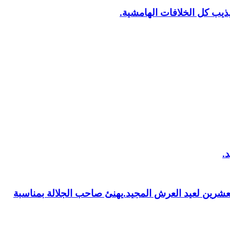
يب كل الخلافات الهامشية.
العشرين لعيد العرش المجيد.يهنئ صاحب الجلالة بمناسبة