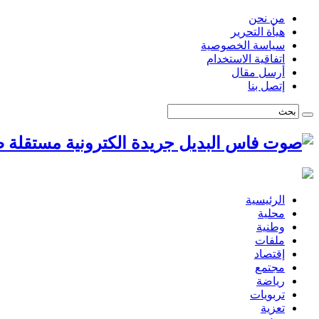
من نحن
هيأة التحرير
سياسة الخصوصية
اتفاقية الاستخدام
أرسل مقال
إتصل بنا
ص
الرئيسية
محلية
وطنية
ملفات
إقتصاد
مجتمع
رياضة
تربويات
تعزية