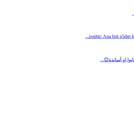
zouhir: Ana brit n5dm fc
ا او أساتذة😊...