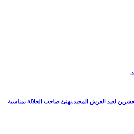
العشرين لعيد العرش المجيد.يهنئ صاحب الجلالة بمناسبة