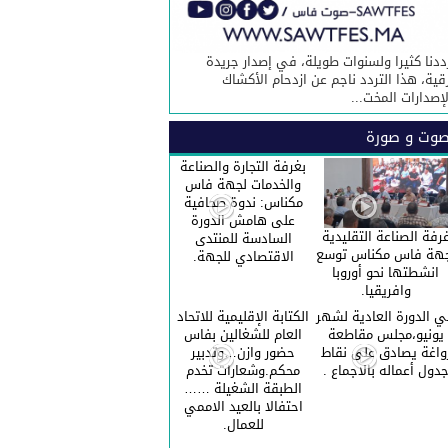
ددنا كثيرا ولسنوات طويلة، في إصدار جريدة
قية، هذا التردد ناجم عن ازدحام الأكشاك
لإصدارات المخت...
وت و صورة
بغرفة التجارة والصناعة
والخدمات لجهة فاس
مكناس: ندوة صحافية
على هامش الدورة
رفة الصناعة التقليدية
السادسة للمنتدى
هة فاس مكناس توسع
الاقتصادي للجهة.
انشطتها نحو أوروبا
وافريقيا.
 الدورة العادية لشهر
الكتابة الإقليمية للاتحاد
يونيو،مجلس مقاطعة
العام للشغالين بفاس
واغة يصادق على نقاط
حضور وازن…وتدبير
دول أعماله بالاجماع .
محكم.وشعارات تخدم
الطبقة الشغيلة ……
احتفالا بالعيد الاممي
للعمال.