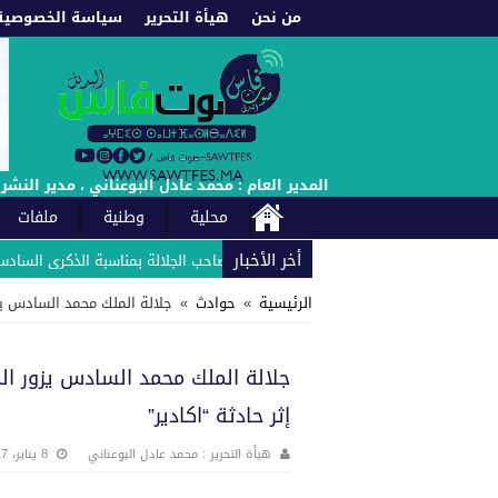
من نحن
هيأة التحرير
سياسة الخصوصية
المدير العام : محمد عادل البوعناني ، مدير النشر : إدريس العادل : الهاتف : +212660222021 // +212661987453 -
محلية
وطنية
ملفات
أخر الأخبار
للوحدة الفندقية زلاغ بارك بلاص يهنئ صاحب الجلالة بمناسبة الذكرى السادسة وال
الرئيسية
»
حوادث
»
جلالة الملك محمد السادس يزو
جلالة الملك محمد السادس يزور ال
إثر حادثة “اكادير”
هيأة التحرير : محمد عادل البوعناني
8 يناير، 2017