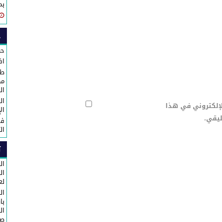
بم
ح
حو
اف
طا
مك
ال
ال
لإلكتروني في هذا
ال
ليقي.
في
ال
ت
ال
لع
ال
با
ال
صا