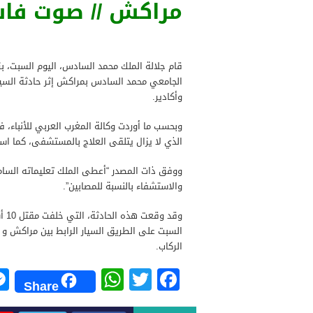
مراكش // صوت فاس
قام جلالة الملك محمد السادس، اليوم السبت، ب
الجامعي محمد السادس بمراكش إثر حادثة السير
وأكادير.
وبحسب ما أوردت وكالة المغرب العربي للأنباء، 
الذي لا يزال يتلقى العلاج بالمستشفى، كما است
ووفق ذات المصدر “أعطى الملك تعليماته السامي
والاستشفاء بالنسبة للمصابين”.
الركاب.
W
T
F
Share
h
wi
a