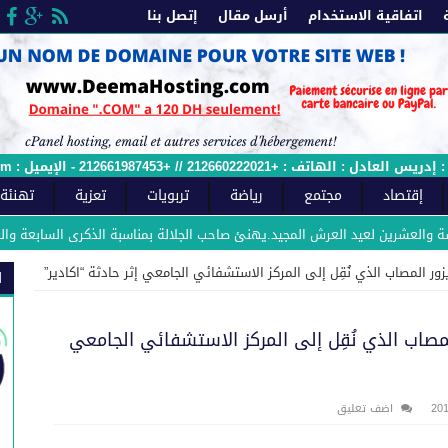
اتفاقية الاستخدام
أرسل مقال
إتصل بنا
 الإيميل : sawtfes.com@gmail.com - وصل الملائمة رقم : 2015/12ج
إقتصاد
مجتمع
رياضة
تربويات
تعزية
تهنئة
عشرين لعيد العرش المجيد.يهنئ صاحب الجلالة بمناسبة الذكرى السابعة والعشرين لع
ر المصاب الذي نُقِل إلى المركز الاستشفائي الجامعي إثر حادثة “اكادير”
ا
مصاب الذي نُقِل إلى المركز الاستشفائي الجامعي
اضف تعليق