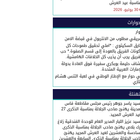
ناسبة عيد العرش
30 يوليو، 2026
وارات
ار
ريقي مطلوب من الانتربول في قبضة الامن
رق السكيتوي : *املي تحقيق طموحات كل
ونات الفريق بالعودة إلى قسم الصفوة.* حب
فريق يجب أن يذيب كل الخلافات الهامشية.
شاف حليمة بوبكري سفيرة فوق العادة بدولة
إمارات العربية المتحدة.
 حوار مع الإطـار الوطني في لعبة التنس هشـام
تازي
هنئة
سيد ياسر جوهر رئيس مجلس مقاطعة فاس
المدينة يهنئ صاحب الجلالة بمناسبة الذكرى 27
يد العرش المجيد.
سيد عزيز اللبار المدير العام للوحدة الفندقية زلاغ
رك بلاص يهنئ صاحب الجلالة بمناسبة الذكرى
سادسة والعشرين لعيد العرش المجيد.يهنئ
حب الجلالة بمناسبة الذكرى السابعة والعشرين