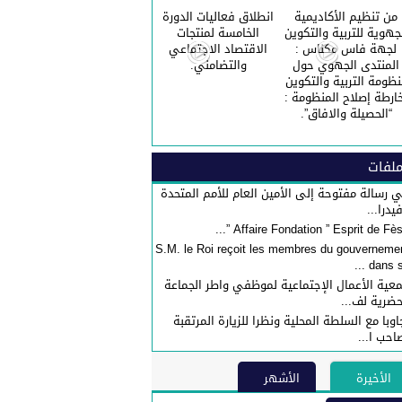
من تنظيم الأكاديمية
انطلاق فعاليات الدورة
جهوية للتربية والتكوين
الخامسة لمنتجات
لجهة فاس مكناس :
الاقتصاد الاجتماعي
المنتدى الجهوي حول
والتضامني.
نظومة التربية والتكوين
ارطة إصلاح المنظومة :
“الحصيلة والافاق”.
لفات
 رسالة مفتوحة إلى الأمين العام للأمم المتحدة
فيدرا...
S.M. le Roi reçoit les membres du gouverneme
dans sa 
عية الأعمال الإجتماعية لموظفي واطر الجماعة
حضرية لف...
اوبا مع السلطة المحلية ونظرا للزيارة المرتقبة
احب ا...
الأخيرة
الأشهر