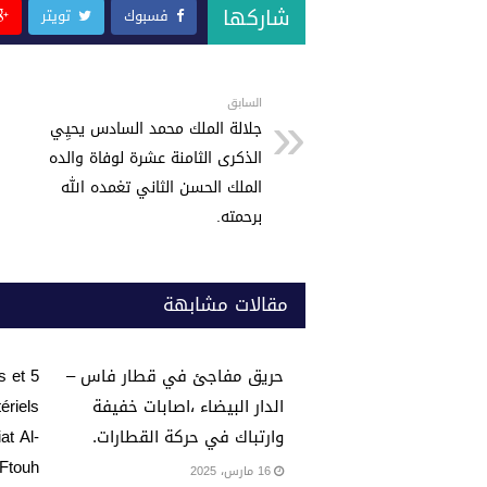
at
tt
c
شاركها
فسبوك
تويتر
s
er
e
A
b
p
o
السابق
جلالة الملك محمد السادس يحيِي
p
o
الذكرى الثامنة عشرة لوفاة والده
k
الملك الحسن الثاني تغمده الله
برحمته.
مقالات مشابهة
حريق مفاجئ في قطار فاس –
s et
الدار البيضاء ،اصابات خفيفة
ériels
وارتباك في حركة القطارات.
at Al-
 Ftouh
16 مارس، 2025