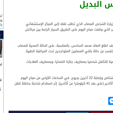
 البديل
تر
ور
زيارة الشخص المصاب الذي تطلب نقله إلى المركز الإستشفائي
با
 التي وقعت صباح اليوم على الطريق السيار الرابط بين مراكش
ص
فقد اطلع الملك محمد السادس، بالمناسبة، على الحالة الصحية للمصاب
فسر عن حالة باقي المصابين المتواجدين تحت المراقبة الطبية.
غ
ة للتكفل شخصيا بمصاريف جنازة الضحايا، وبمصاريف العلاجات
لج
وقد وقعت هذه الحادثة، التي خلفت مقتل 10 أشخاص وإصابة 22 آخرين بجروح، في الساعات الأولى من صباح الیوم
في
السبت على الطریق السیار الرابط بين مراكش و أكادير (على بعد 41 كیلومترا عن أكادیر)، إثر اصطدام شاحنة بحافلة لنقل
ز
ج
M
e