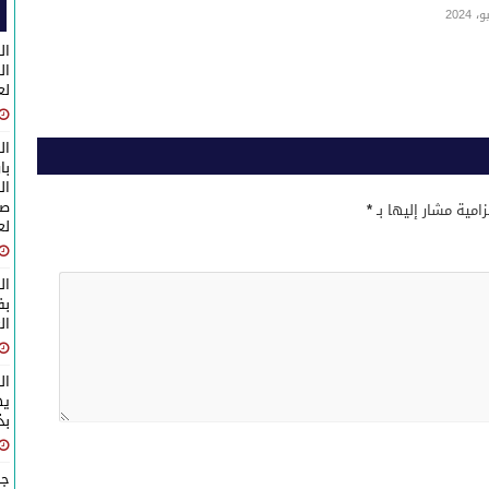
ال
لع
ال
با
ال
صا
زامية مشار إليها بـ
*
لع
ال
ال
ال
يه
بذكرى 
جل