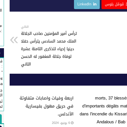
ss
قوقل بلوس
LinkedIn
e
ال
n
م
g
التالي
:خ
ترأس أمير المؤمنين صاحب الجلالة
er
الملك محمد السادس يترأس حفلا
دينيا إحياء للذكرى الثامنة عشرة
م
لوفاة جلالة المغفور له الحسن
في
الثاني
: 
” Affaire Fondation ” Esprit de Fès ”...
nt
...
جم
ال
5 morts, 37 blessé
اربعة وفيات واصابات متفاوتة
تج
d’importants dégâts mat
في حريق مهول بفيسارية
لص
dans l’incendie du Kissari
الأندلس.
Andalous / Bab
6 يونيو، 2024