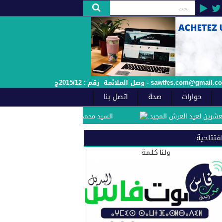
حوارات
صحة
اتصل بنا
يد العرش المجيد.
السيد محمد مفيد الفاعل الجمعوي والسياسي بفاس يهنئ صاحب ا
فتتاحية
ولـنا كـلـمـة