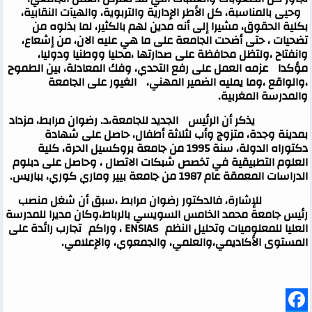
وحيى بالمناسبة، كل الأطر الإدارية والتربوية، والهيآت النقابية،
بكلية الحقوق، مشيرا إلى أنه مدين لهم بالكثير، لما بذلوه من
تضحيات ، حتى أضحت الجامعة على ما هي عليه الان، من إشعاع،
وانفتاح ،ولتظل محافظة على صدارتها ،محليا ووطنيا ودوليا،
مؤكدا عزمه العمل على رفع التحدي، وفك المعادلة، بين الطموح
،والواقع ،وما يمليه الضمير المهني، الغيور على الجامعة
والمدرسة المغربية
.
يذكر أن الرئيس الجديد للجامعة،د. رضوان مرابط، مزداد
بمدينة وجدة، متزوج وأب لثلاثة أطفال، حاصل على شهادة
دكتوراه الدولة، سنة 1995 من جامعة بروكسيل الحرة، كلية
العلوم التطبيقية في تخصص شبكات الاتصال ، وحاصل على دبلوم
الدراسات المعمقة عام 1987 من جامعة بيير وماري كوري، بباريس.
للإشارة، فالدكتور رضوان مرابط ،سبق أن شغل منصب
رئيس جامعة محمد الخامس السويسي بالرباط،وكان مديرا للمدرسة
العليا للمعلوميات وتحليل النظم
ENSIAS
، وراكم
تجارب رائدة على
المستوى الأكاديمي،والعلمي، والجمعوي، والإعلامي
.