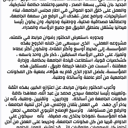
الجديد ،بان يتحلى بسعة الصدر ، والصبر،واعتماد حكامة تشاركية،
والعمل على خلق الجو المواتي في اطار مجلس الجامعة، لبناء
استراتيجيات، وبرامج عمل ،تهدف الى الرفع من سمعة الجامعة،
واعطائها مصداقية محلية، ووطنية ودولية، وان يكون رئيسا
ميدانيا يشتغل بمنطق الفريق مع جميع الرؤساء والمدراء
.
وبدوره ،استعرض الدكتور رضوان مرابط في كلمته،
مشروعه العملي، الذي سيسعى من خلاله الخروج بهذه
المؤسسة، إلى محيط أوسع وأكثر انفتاحا، ولتكون أكثر عطاءا
وتميزا، على خطى الرؤساء السابقين ، ذكر كل واحد باسمه ،
كشخصيات قوية، استطاعت قيادة الجامعة بحكامة، وإدارة
معقلنة ، أسست من خلالها خريطة طريق ، لمستقبل هذه
المؤسسة، بفضل الدور الذي قام به هؤلاء، بمعية كل المكونات
الجامعية من أطر عاملة وأساتذة وطلبة
.
وأعرب الدكتور رضوان مرابط، عن اعتزازه الكبير، بهذه الثقة
،وتعيينه رئيسا لجامعة سيدي محمد بن عبد الله، معاهدا كافة
مكونات الجامعة من أساتذة، وإداريين، وتقنيين ،وطلبة، بأنه لن
يدخر أي جهد، في العمل بتفان وإخلاص، من أجل تنمية الجامعة ،
والرفع من مستواها، وترسيخ الإصلاح التربوي الجامعي، لجعل
هذه المؤسسة ،نموذجا يحتذى به، مضيفا، بأنه سيكون على
الدوام، قريبا من كل مكونات الجامعة، وحريصا على العمل من أجل
تجاوز كل الصعوبات والعقبات التي قد تعترض العمل الجامعي
.