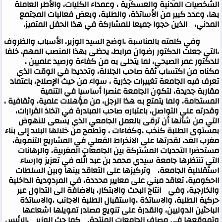
الشخصيات المدنية والعسكرية ، وعمداء الكليات، والأطر العاملة
بها، وعدد كبير من الأساتذة، والطلبة، وبعض فعاليات المجتمع
المدني، الذين حجوا جميعا للمشاركة في هذا الحفل المتميز
.
وفي كلمته بالمناسبة ،اوضح السيد الوزير، الأسباب والظروف
،التي جعلت الدكتور رضوان مرابط، يحظى بهذا المنصب المهم، خلفا
للدكتور عمر الصبحي، لما يتحلى به من كفاءة ورصيد علميين ،
مكناه من اكتساب ثقة صاحب الجلالة، وتحديدا في الوقت الذي
تعرف فيه الجامعة تغييرات جذرية ، سواء من حيث الإصلاح، باعتماد
مقاربة جديدة، لتكون الجامعة عنصرا أساسيا في التنمية
المستدامة، ولما يتمتع به هذا الرجل، من مؤهلات علمية، وثقافية ،
وقدرته على التواصل، باعتباره صاحب المبادرة في اتخاذ القرارات،
التي من شأنها أن ترقى بالعمل الجامعي الذي يسعى للنهوض
بمستوى الطلبة كنخب ،وكفاءات ، وتطمح من خلالها البلاد إلى بناء
مغرب الغد، لقدرتها على الانخراط الفعلي في المشاريع التنموية،
مستحضرا التحديات المشتركة بين الجامعات المغربية، والرهانات
التي تنتظرها جامعة سيدي محمد بن عبد الله في تعزيز وارساء
استقلالية الجامعة، وتركيزها على التعاقد بينها وبين السلطات
ااحكومية، تعاقد مبني على معايير محددة، في المردودية الداخلية
والخارجية، وفي انتاج البحث والابتكار، بالاضافة الى التداول عبر
حركية الطلبة، والاساتذة ،واستقبال الطلبة الاجانب ،والاساتذة
الباحثين الدوليين، والقدرة على تنويع مصادر تمويلها اشعاعها
وتموقعها في مصاف الجامعات المنتجة
.
كما حث الوزير ،الرئيس