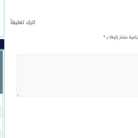
اترك تعليقاً
زامية مشار إليها بـ
*
م
صي