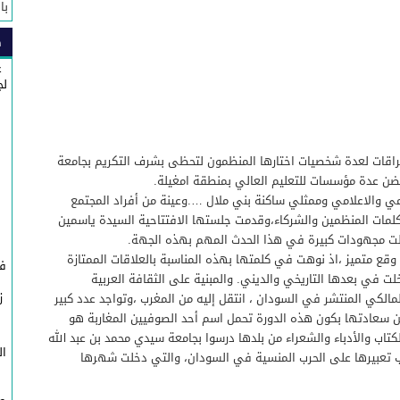
با
سبة الذكرى السابعة والعشرين لعيد العرش المجيد
لذكرى السابعة والعشرين لعيد العرش المجيد.
ص
غ
لج
شراقات لعدة شخصيات اختارها المنظمون لتحظى بشرف التكريم بجامعة
ضن عدة مؤسسات للتعليم العالي بمنطقة امغيلة.
مي والاعلامي وممثلي ساكنة بني ملال ….وعينة من أفراد المجتمع
كلمات المنظمين والشركاء،وقدمت جلستها الافتتاحية السيدة ياسمين
بذلت مجهودات كبيرة في هذا الحدث المهم بهذه الجهة.
قع متميز ،اذ نوهت في كلمتها بهذه المناسبة بالعلاقات الممتازة
في
لت في بعدها التاريخي والديني. والمبنية على الثقافة العربية
ز
مالكي المنتشر في السودان ، انتقل إليه من المغرب ،وتواجد عدد كبير
ج
 عن سعادتها بكون هذه الدورة تحمل اسم أحد الصوفيين المغاربة هو
كتاب والأدباء والشعراء من بلدها درسوا بجامعة سيدي محمد بن عبد الله
ال
 تعبيرها على الحرب المنسية في السودان، والتي دخلت شهرها