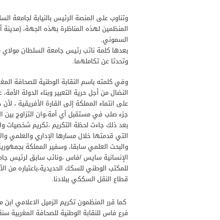
وتناوب على المنصة الرئيس بالنيابة لجامعة ال
المنظمين لهذه المناظرة بهذه الجهة، (مدينة أب
السموني.
بعدها كلمة نائب رئيس جامعة السلطان مولاي سل
وتحدثا عن تكاملهما.
وفي كلمته باسم النقابة الوطنية للصحافة المغر
النضال من أجل حرية التعبير وبناء الدولة الأمة
على انتماء المملكة إلى القارة الأفريقية ، لأ
جزء صلب في مستقبل أي أمة،وان التزاوج بين الث
بعد ذلك جاءت لحظة التكريم ،تكريم شخصيات وازن
التي قدمتها خلال مسارها الإداري والعلمي والاك
والبحث العلمي سابقا، وسفير المملكة بجمهورية 
الإنسانية سايس /فاس ،ونائب سابق لرئيس جامع
قطاع النقل السككي ببلادنا.
كما قرر المنظمون تكريم الزميل الاعلامي ابن 