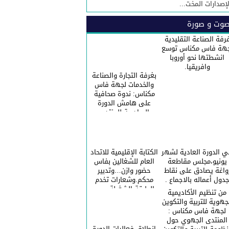
لإصدارات المخت...
وت و صورة
رفة الصناعة التقليدية
هة فاس مكناس توسع
انشطتها نحو أوروبا
وافريقيا.
بغرفة التجارة والصناعة
والخدمات لجهة فاس
مكناس: ندوة صحافية
على هامش الدورة
السادسة للمنتدى
الاقتصادي للجهة.
 الدورة العادية لشهر
الكتابة الإقليمية للاتحاد
يونيو،مجلس مقاطعة
العام للشغالين بفاس
واغة يصادق على نقاط
حضور وازن…وتدبير
دول أعماله بالاجماع .
محكم.وشعارات تخدم
الطبقة الشغيلة ……
من تنظيم الأكاديمية
احتفالا بالعيد الاممي
جهوية للتربية والتكوين
للعمال.
لجهة فاس مكناس :
المنتدى الجهوي حول
انطلاق فعاليات الدورة