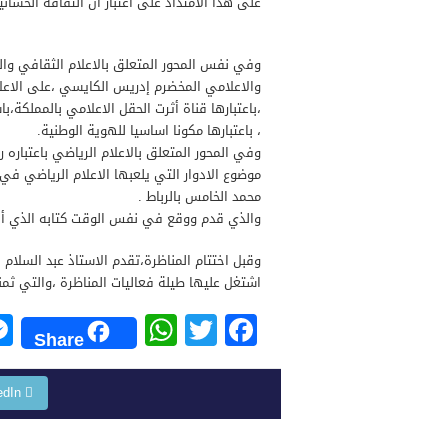
على هذا الامتداد على اعتبار ان الثقافة الحساني
وفي نفس المحور المتعلق بالاعلام الثقافي والتع
والاعلامي المخضرم إدريس الكايسي ،على الاعلام
،باعتبارها قناة أثرت الحقل الاعلامي بالمملكة،ب
، باعتبارها مكونا اساسيا للهوية الوطنية.
وفي المحور المتعلق بالاعلام الرياضي باعتباره 
موضوع الادوار التي يلعبها الاعلام الرياضي في
محمد الخامس بالرباط .
والذي قدم ووقع في نفس الوقت كتابه الذي ألف
وقبل اختتام المناظرة،تقدم الاستاذ عبد السلام 
اشتغل عليها طيلة فعاليات المناظرة ،والتي ثم
W
T
F
Share
h
wi
a
at
tt
c
edIn
s
er
e