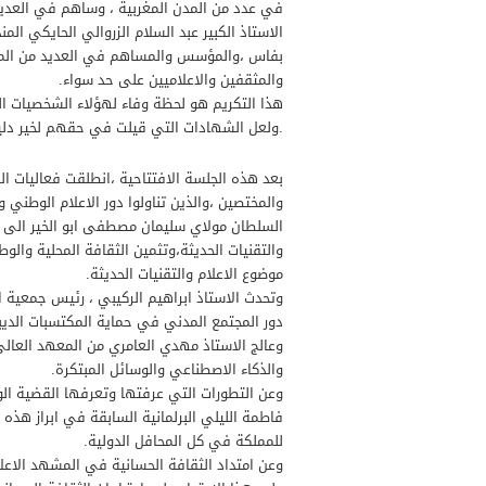
في عدد من المدن المغربية ، وساهم في العديد
الاستاذ الكبير عبد السلام الزروالي الحايكي الم
بفاس ،والمؤسس والمساهم في العديد من المبادر
والمثقفين والاعلاميين على حد سواء.
هذا التكريم هو لحظة وفاء لهؤلاء الشخصيات ا
.ولعل الشهادات التي قيلت في حقهم لخير دلي
بعد هذه الجلسة الافتتاحية ،انطلقت فعاليات ال
والمختصين ،والذين تناولوا دور الاعلام الوطني
السلطان مولاي سليمان مصطفى ابو الخير الى 
والتقنيات الحديثة،وتثمين الثقافة المحلية والو
موضوع الاعلام والتقنيات الحديثة.
وتحدث الاستاذ ابراهيم الركيبي ، رئيس جمعية 
دور المجتمع المدني في حماية المكتسبات الديب
وعالج الاستاذ مهدي العامري من المعهد العالي 
والذكاء الاصطناعي والوسائل المبتكرة.
وعن التطورات التي عرفتها وتعرفها القضية ال
فاطمة الليلي البرلمانية السابقة في ابراز هذه ا
للمملكة في كل المحافل الدولية.
وعن امتداد الثقافة الحسانية في المشهد الاعلا