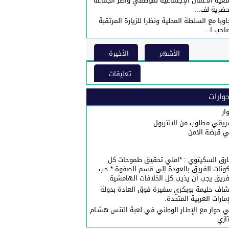
عية الأعمال الإجتماعية لموظفي واطر الجماعة
حضرية لف...
اوبا مع السلطة المحلية ونظرا للزيارة المرتقبة
احب ا...
الأشهر
الأخيرة
تعليقات
وارات
ار
ريقي مطلوب من الانتربول
 قبضة الامن
رق السكيتوي : *املي تحقيق طموحات كل
ونات الفريق بالعودة إلى قسم الصفوة.* حب
فريق يجب أن يذيب كل الخلافات الهامشية.
شاف حليمة بوبكري سفيرة فوق العادة بدولة
إمارات العربية المتحدة.
 حوار مع الإطـار الوطني في لعبة التنس هشـام
تازي