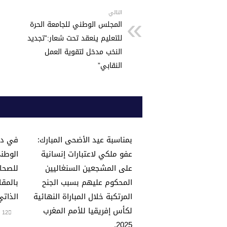
A
b
p
o
التالي
المجلس الوطني للجامعة الحرة
p
o
للتعليم ينعقد تحت شعار:”تجديد
k
النخب مدخل لتقوية العمل
النقابي”
بمناسبة عيد الأضحى المبارك:
في دور
عفو ملكي لاعتبارات إنسانية
الوطني
على المشجعين السنغاليين
للصحاف
المحكوم عليهم بسبب الجنح
بالمقا
المرتكبة خلال المباراة النهائية
الذاتي
لكأس إفريقيا للأمم المغرب
12 يوليو، 2026
2025.