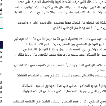
جم
 من الأنشطة التي عرفت اشعاعا كبيرا بالعاصمة العلمية،على عهد
ال
ندوب الجهوي لوزارة الإعلام والاتصال ،الذي كان المحرك لدواليب الاعلام
تج
ات لعل أهمها جائزة فاس للثقافة والإعلام التي كانت منارة للادباء
لص
لفذة لما قدمته من خدمات فيما هوعلمي واكاديمي واداري واعلامي
ل على تالقهم وعملهم الوطني الخالص..
مناظرة في جلساتها العلمية التي اثثها مجموعة من الأساتذة الباحثين
 وتعزيز التواصل الثقافي بين الشعوب،حيث تطرق الاستاذ بجامعة
ح
موضوع راهني ذي أهمية بالغة،حول وسائط التواصل الاجتماعي
حو
طنية اما الاستاذ احمد بنعمو من جامعة محمد الخامس من الرباط فتناول
اف
في
الائتلاف الوطني للدفاع وحماية المقدسات من كلميم ، في مداخلته عن
لوماسية.
طا
للاعلام والاتصال ،موضوع الاعلام الثقافي وفوائد استخدام التقنيات
مك
ال
وطنية ،ودور المجتمع المدني في هذا الموضوع اسهبت الأستاذة
ال
لادوار التي يقوم بها المجتمع المدني دفاعا عن الوحدة الترابية
ال
في
مي الوطني ،ركز ابراهيم الحيسن ،الاستاذ الباحث في الثقافة الحسانية
ال