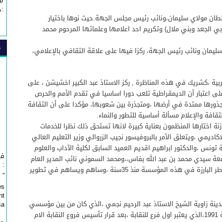
م
:خ
سلطان مولاي سليمان،ونائب رئيس مجلس الجهة.حيث نوها باختيار
ي الجعد وبني ملال) وتكريم احد اعلامها وعلمائها المرحوم محمد
م
يمان ونائب رئيس الجهة، ركزا فيها على علاقة الثقافي بالإعلامي،
بية ،كشريك في هذه المناظرة , ركز الاستاذ عبد الكبير اخشيشن ، على
، على اعتبار أن الديمقراطية تلعب دورا اساسيا في تقدم الأمم والحرص
ن جذورها ممتدة في أرضها ،ومتجذرة بين شعوبها، مؤكدا على أن الثقافة
قافة والإعلام مسألة أساسية للتطور والنماء.
ة اختارها المنظمون بعناية كبيرة لانها تستحق ذلك نظرا للخدمات
اديمي ،ويتعلق الأمر بالبروفيسور نجيب الزروالي وزير التعليم العالي
تونس ،والدكتور ابراهيم اقديم العميد السابق لكلية الآداب والعلوم
في
ة سيدي محمد بن عبد الله بفاس،،ومحمد السموني نائب المدير العام
: 
للمكتب الوطني للسكك الحديدية،باعتباره من الأطر البارزة في هذه المؤسسة منذ 35سنة ،وساهم ويساهم في تطوير
” Affaire Fondation ” Esprit de Fès ”...
es
nt
مدينة زاوية الشيخ الاستاذ عبد الرحيم نجمي ،الذي كان من بين مؤسسي
...
فرع فاس للنقابة الوطنية للصحافة المغربية سنة 1991،الذي يعتبر اول فرع للنقابة ،بعد قرار تأسيس فروع النقابة الام