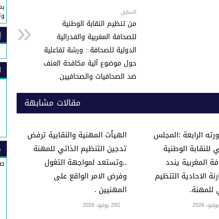
n
بم
g
السابق
وا
من تنظيم النقابة الوطنية
er
إ
للصحافة المغربية والفدرالية
الدولية للصحافة : ورشة تفاعلية
حول موضوع آلية مكافحة العنف
ا
ضد الصحافيات والصحافيين.
مقالات مشابهة
ته الرابعة :المجلس
الهيٱت المهنية والنقابية ترفض
 للنقابة الوطنية
تدجين التنظيم الذاتي للمهنة
ص
ة المغربية يندد
..وتستعد لمواجهة التغول
صي
رنة الاحادية التنظيم
وفرض الامر الواقع على
 للمهنة.
المهنيين .
29 يوليو، 2026