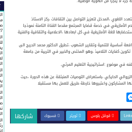
ة جزء لا يتجزا من الهوية الوطنية.
ت
ال
دد اللغوي ،المدخل لتعزيز التواصل بين الثقافات ،ركز الاستاذ
مق
صا
 الأمازيغي في خدمة قضايا المجتمع مقدما القناة الثامنة نموذجا
27 لعيد العرش 
استحضارها للغة الأمازيغية في كل ابعادها ،الاعلامية والثقافية والفنية
ال
لل
رافعة أساسية للتنمية وتقارير الشعوب ،تطرق الدكتور محمد الدريج الى
يه
 تكوين كفايات التلاميذ ،وهو المختص والخبير في التربية من جامعة
ال
لع
ال
ه في موضوع :استراتيجية التعليم المرئي.
ال
ال
الزروالي الحايكي ،باستعراض التوصيات المنبثقة عن هذه الدورة ،حيث
يه
نها المشاركون واعتبروها خارطة طريق للعمل بها مستقبلا
الذكرى
M
ال
ال
e
صا
ss
ال
شاركها
Link
قوقل بلوس
تويتر
فسبوك
e
ال
رئ
ال