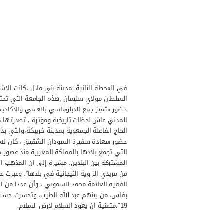
لسيد اسماعيل جاي منصوري رئيس مجلس مقاطعة زواغة يهنيء صاحب الجلالة بمنا
لدكتورعبد السلام البقالي رئيس مجلس جماعة فاس يهنئ صاحب الجلالة بمناسبة ا
في المحطة الثانية بمدينة بني ملال ،كانت الا
السلطان مولاي سليمان ,هذه الجامعة التي تحت
حضور متميز جمع الدبلوماسي بالعلمي والاكادي
المدني عاش لحظات تاريخية ومؤثرة ، تصدرتها 
الحاج الفاعلة الجمعوية بمدينة خريبكة،والتي 
حضور سعادة سفيرة السودان الشقيق ، كان له و
التي تجمع بلادها بالمملكة المغربية منذ عصور خ
المشتركة بين البلدين، مشيرة إلى ان المذهب ال
من مريدي الزاوية التيجانية في بلدها”. وعبرت
الفقيه العلامة محمد السموني ، وأن عددا من ال
بفاس، من بينهم عبد الله الطيب، وتحسرت حسب
19″،متمنية ان يعود السلام لارض السلام.