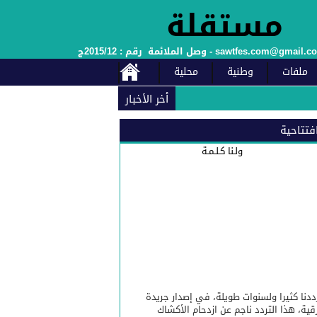
ملفات
وطنية
محلية
أخر الأخبار
فتتاحية
ولـنا كـلـمـة
سبة الذكرى السابعة والعشرين لعيد العرش المجيد.
شعبه الوفي بمناسبة عيد العرش
ددنا كثيرا ولسنوات طويلة، في إصدار جريدة
قية، هذا التردد ناجم عن ازدحام الأكشاك