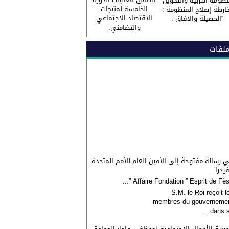
نظومة التربية والتكوين
الخامسة لمنتجات
ارطة إصلاح المنظومة :
الاقتصاد الاجتماعي
“الحصيلة والافاق”.
والتضامني.
لفات
 رسالة مفتوحة إلى الأمين العام للأمم المتحدة
فيدرا...
S.M. le Roi reçoit l
membres du gouverneme
dans sa 