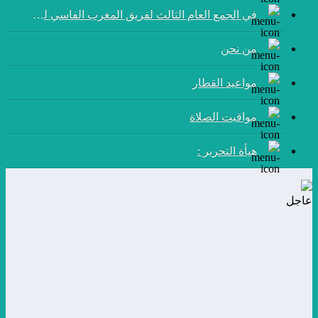
في الجمع العام الثالث لفريق المغرب الفاسي لكرة القدم:
من نحن
مواعيد القطار
مواقيت الصلاة
هيأة التحرير :
عاجل