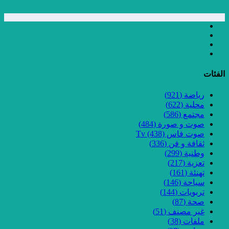
الفئات
رياضة
(921)
محلية
(622)
مجتمع
(586)
صوت و صورة
(484)
صوت فاس Tv
(438)
ثقافة و فن
(336)
وطنية
(299)
تعزية
(217)
تهنئة
(161)
سياحة
(146)
تربويات
(144)
صحة
(87)
غير مصنف
(51)
ملفات
(38)