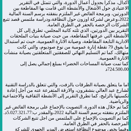
اكدال، مذكرا بجدول أعمال الدورة، والتي تتمثل في التقرير
الاعتيادي حول الأشغال والأنشطة التي قامت بها المقاطعة بين
الدورتين، وبرمجة الفائض غير الملتزم بنفقته برسم السنة المالية
2022،وعرض لشركة اوزون حول النظافة،ودراسة ملتمس قصد تتبع
الشركات الرخصة بالحفر في الطرق العامة.
التقرير بين الدورتين، الذي تلته كاتبة المجلس، تطرق إلى كل
الأنشطة التي عرفتها المقاطعة، من حيث صيانة بنيات الملحقات
الادارية التابعة المقاطعة، وصيانة الانارة العمومية، حيث تم استبدال
ما يفوق 79 نقطة إنارة عمومية من نوع صوديوم، والتي كانت
متهالك، كما تم التسليم النهائي للصفقتين المتعلقتين بصيانة منشآت
الانارة العمومية.
كما تمت صيانة المساحات الخضراء بمبلغ إجمالي يصل إلى
724.500،00د
اما ما يتعلق بصيانة الطرقات بالزفت، والتي تتعلق بالدراسة التقنية
لشارع عبد العالي بنشقرون، والازقة المتفرعة عنه من أجل إعادة
تكسيتها بالزليج، كما تطرق التقرير إلى الأنشطة الثقافية والاجتماعية
والرياضية.
كما تم خلال هذه الدورة، التصويت بالإجماع على برمجة الفائض غير
الملتزم بنفقته برسم السنة المالية 2022،والمقدر ب:5.027.321،77د.
كما تم التصويت بالإجماع على الملتمس من اجل تتبع الشركات
المرخصة بالحفر في الطرق العامة.
وفيما يخص موضوع النظافة استعرض المدير الجهوي للشركة