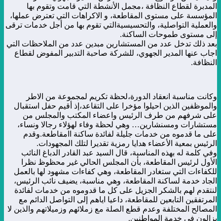
المدبرة لقطاع النظافة ،مجمل الأنشطة التي قامت وتقوم بها
المؤسسة على مستوى المقاطعة، و الاكراهات التي تعترض عملها،
والعملية التواصلية، والتحسيسيةالتي تقوم بها من أجل خدمات ترقى
إلى مستوى طموحات الساكنة.
بعد ذلك تدخل عدد من المستشارين مبدين عدد من الملاحظات التي
اجاب عنها المدير الجهوي، للشركة صاحبة التدبير المفوض لقطاع
النظافة.
وكانت مناسبة انعقاد الدورة،لحظة تكريم لمجموعة من الاطر
والموظفين الذين احيلوا مؤخرا على التقاعد،إذ أقيم حفل استقبال
على شرفهم من طرف الرئيس واعضاء المكتب والمجلس من
مستشارات ومسنشارين… وهي لحظة وفاء لهؤلاء رجالا ونساء،
على ما قدموه من خدمات جليلة لفائدة ساكنة اامقاطعة.وقدم
الرئيس بمعية الأعضاء هدايا رمزية تقديرا لتلك المجهودات.
وفي كلمة له بهذه المناسبة، قال السيد عبد القادر الدباغ النائب
الأول لرئيس المقاطعة، بأن المجلس الحالي غير محظوظ نظرا
للكفاءات التي ستغادر المقاطعة، وهي كفاءات مشهود لها بالعمل
الجاد خدمة لساكنة المقاطعة، وهي مناسبة، يضيف نائب الرئيس،
لنتقدم لهم بالشكر الجزيل على كل ما قدوموه من خدمات لفائدة
المرتفقين التابعين للمقاطعة، داعيا اياهم إلى التواصل الدائم مع
المصالح المختلفة وعدم قطع الصلة مع زملائهم وزميلاتهم والذين لا
يزالون في خدمة المواطنين.