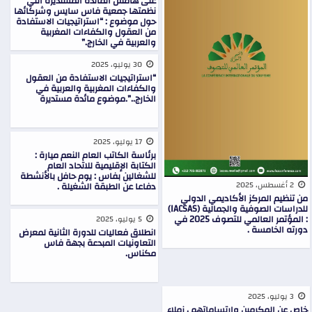
على هامش المائدة المستديرة التي
نظمتها جمعية فاس سايس وشركائها
حول موضوع : “استراتيجيات الاستفادة
من العقول والكفاءات المغربية
والعربية في الخارج.”
30 يوليو، 2025
“استراتيجيات الاستفادة من العقول
والكفاءات المغربية والعربية في
الخارج..”.موضوع مائدة مستديرة
17 يوليو، 2025
برئاسة الكاتب العام النعم ميارة :
الكتابة الإقليمية للاتحاد العام
للشغالين بفاس : يوم حافل بالأنشطة
2 أغسطس، 2025
دفاعا عن الطبقة الشغيلة .
من تنظيم المركز الأكاديمي الدولي
للدراسات الصوفية والجمالية (IACSAS)
: المؤتمر العالمي للتصوف 2025 في
5 يوليو، 2025
دورته الخامسة .
انطلاق فعاليات للدورة الثانية لمعرض
التعاونيات المبدعة بجهة فاس
مكناس.
3 يوليو، 2025
خاص عن المكرمين وارتساماتهم ، زملاء