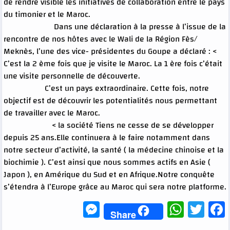
de rendre visible les initiatives de collaboration entre le pays
du timonier et le Maroc.
Dans une déclaration à la presse à l’issue de la
rencontre de nos hôtes avec le Wali de la Région Fès/
Meknès, l’une des vice- présidentes du Goupe a déclaré : <
C’est la 2 ème fois que je visite le Maroc. La 1 ère fois c’était
une visite personnelle de découverte.
C’est un pays extraordinaire. Cette fois, notre
objectif est de découvrir les potentialités nous permettant
de travailler avec le Maroc.
< la société Tiens ne cesse de se développer
depuis 25 ans.Elle continuera à le faire notamment dans
notre secteur d’activité, la santé ( la médecine chinoise et la
biochimie ). C’est ainsi que nous sommes actifs en Asie (
Japon ), en Amérique du Sud et en Afrique.Notre conquête
s’étendra à l’Europe grâce au Maroc qui sera notre platforme.
Messenger
WhatsApp
Twitter
Facebook
Share