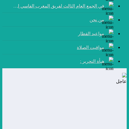
في الجمع العام الثالث لفريق المغرب الفاسي لكرة القدم:
من نحن
مواعيد القطار
مواقيت الصلاة
هيأة التحرير :
عاجل