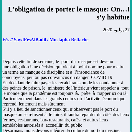
!…L’obligation de porter le masque: On
s’y habitue
27 يوليو، 2020
Fés // SawtFesAlBadil / Mustapha Bettache
Depuis cette fin de semaine, le port du masque est devenu
une obligation.Une décision qui vient à point nommé pour mettre
un terme au manque de discipline et à l’insouciance de
concitoyens peu ou pas convaincus du danger COVID 19
En décidant de faire payer les récalcitrants ou de les condamner à
des peines de prison, le ministère de l’intérieur vient rappeler à tout
le monde que la pandémie est toujours là, prête à frapper ici ou là.
Particulièrement dans les grands centres où l’activité économique
reprend lentement mais sûrement
S’il y a lieu de sanctionner ceux qui n’observent pas le port du
masque ou se refusent à le faire, il faudra regarder du côté des lieux
fermés, restaurants, bar- restaurants, cafés et autres lieux
semblables autorisés à accueillir du public
Desormais, nous devons intégrer la culture du port du masque,