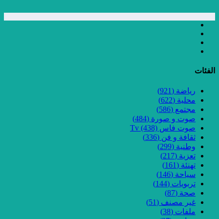
الفئات
رياضة
(921)
محلية
(622)
مجتمع
(586)
صوت و صورة
(484)
صوت فاس Tv
(438)
ثقافة و فن
(336)
وطنية
(299)
تعزية
(217)
تهنئة
(161)
سياحة
(146)
تربويات
(144)
صحة
(87)
غير مصنف
(51)
ملفات
(38)