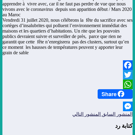
apprendre à vivre avec, car il ne faut pas perdre de vue que nous
vivons avec le coronavirus depuis son apparition début / Mars 2020
au Maroc
Vendredi 31 juillet 2020, nous célébrons la fête du sacrifice avec ses
cortèges d’insalubrites qui polluent l’environnement immédiat des
maisons et les quartiers d’habitations. Un rite que les pouvoirs
publics devraient suivre et surveiller de près, parce que rien ne
garantit que cette fête n’enregisrera pas des clusters, surtout qu’en
ce moment les hausses de températures peuvent y apporter leur
grain de sable
Facebook
Twitter
Share
WhatsApp
المنشور السابق
المنشور التالي
Messenger
كتابة رد