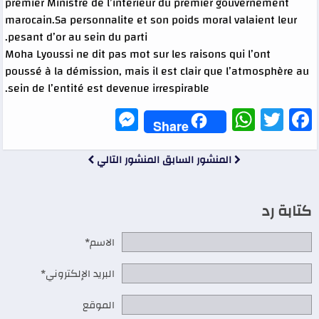
premier Ministre de l’interieur du premier gouvernement
marocain.Sa personnalite et son poids moral valaient leur
pesant d’or au sein du parti.
Moha Lyoussi ne dit pas mot sur les raisons qui l’ont
poussé à la démission, mais il est clair que l’atmosphère au
sein de l’entité est devenue irrespirable.
Messenger
WhatsApp
Twitter
Facebook
Share
المنشور السابق
المنشور التالي
كتابة رد
الاسم*
البريد الإلكتروني*
الموقع