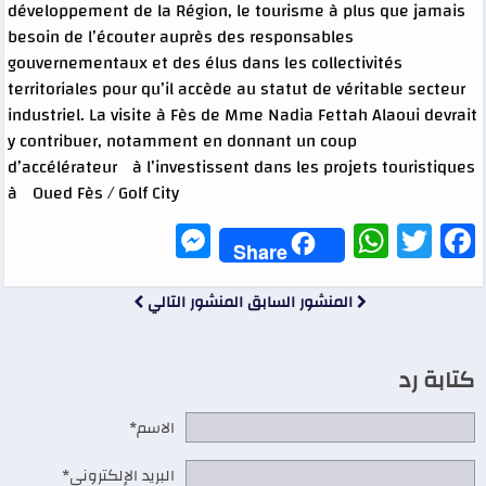
développement de la Région, le tourisme à plus que jamais
besoin de l’écouter auprès des responsables
gouvernementaux et des élus dans les collectivités
territoriales pour qu’il accède au statut de véritable secteur
industriel. La visite à Fès de Mme Nadia Fettah Alaoui devrait
y contribuer, notamment en donnant un coup
d’accélérateur à l’investissent dans les projets touristiques
à Oued Fès / Golf City
Messenger
WhatsApp
Twitter
Facebook
Share
المنشور السابق
المنشور التالي
كتابة رد
الاسم*
البريد الإلكتروني*