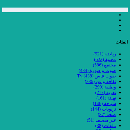
الفئات
رياضة
(921)
محلية
(622)
مجتمع
(586)
صوت و صورة
(484)
صوت فاس Tv
(438)
ثقافة و فن
(336)
وطنية
(299)
تعزية
(217)
تهنئة
(161)
سياحة
(146)
تربويات
(144)
صحة
(87)
غير مصنف
(51)
ملفات
(38)