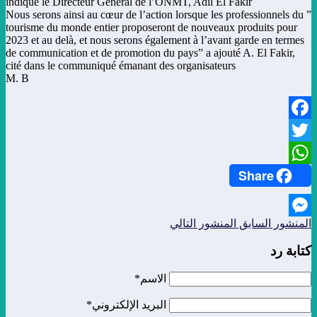
indique le Directeur General de l’ONMT, Adil El Fakir
” Nous serons ainsi au cœur de l’action lorsque les professionnels du
tourisme du monde entier proposeront de nouveaux produits pour
2023 et au delà, et nous serons également à l’avant garde en termes
de communication et de promotion du pays” a ajouté A. El Fakir,
cité dans le communiqué émanant des organisateurs
M. B
Facebook
Twitter
Share
WhatsApp
المنشور السابق
المنشور التالي
Messenger
كتابة رد
الاسم*
البريد الإلكتروني*