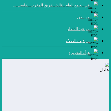
في الجمع العام الثالث لفريق المغرب الفاسي لكرة القدم:
من نحن
مواعيد القطار
مواقيت الصلاة
هيأة التحرير :
عاجل