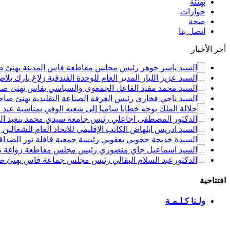
تهنئة
حوارات
صحة
اتصل بنا
أخر الأخبار
السيد ياسر جوهر رئيس مجلس مقاطعة فاس المدينة يهنئ صاحب الجلالة بمن
السيد عزيز اللبار المدير العام للوحدة الفندقية زلاغ بارك
السيد محمد مفيد الفاعل الجمعوي والسياسي بفاس يهنئ صاحب الجلالة بمنا
السيد ناجي فخاري رئيس الغرفة الصناعة التقليدية يهنئ صاحب الجلالة 
جلالة الملك يوجه خطابا ساميا إلى شعبه الوفي بمناسبة عيد
الدكتور المصطفى اجاعلي رئيس جامعة سيدي محمد بنعبد الله
السيد ادريس ابلهاض الكاتب الإقليمي للاتحاد العام للشغال
السيدة خديجة حجوبي يعقوبي رئيسة جمعية قافلة نور الصداقة
السيد اسماعيل جاي منصوري رئيس مجلس مقاطعة زواغة يهني
الدكتورعبد السلام البقالي رئيس مجلس جماعة فاس يهنئ صاح
افتتاحية
ولـنا كـلـمـة