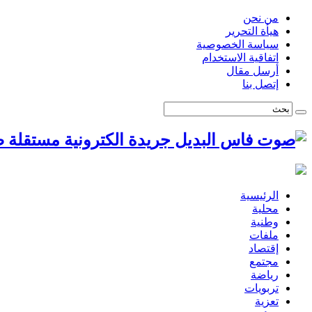
من نحن
هيأة التحرير
سياسة الخصوصية
اتفاقية الاستخدام
أرسل مقال
إتصل بنا
ص
الرئيسية
محلية
وطنية
ملفات
إقتصاد
مجتمع
رياضة
تربويات
تعزية