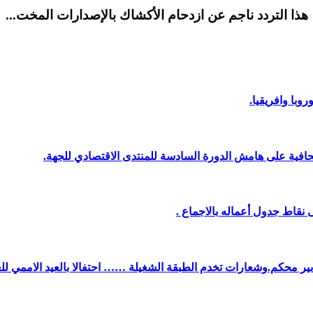
هذا التردد ناجم عن ازدحام الأكشاك بالإصدارات المخت...
وبا وافريقيا.
افية على هامش الدورة السادسة للمنتدى الاقتصادي للجهة.
نقاط جدول أعماله بالاجماع .
دبير محكم.وشعارات تخدم الطبقة الشغيلة …… احتفالا بالعيد الاممي لل