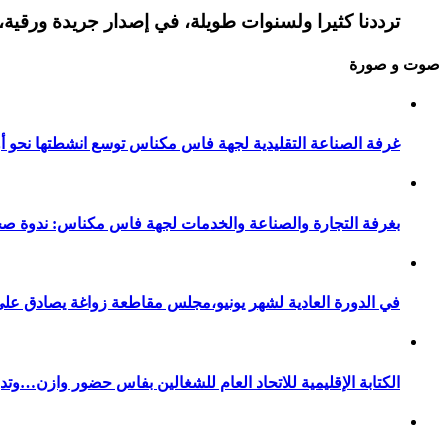
ترددنا كثيرا ولسنوات طويلة، في إصدار جريدة ورقية، 
صوت و صورة
غرفة الصناعة التقليدية لجهة فاس مكناس توسع انشطتها نحو أور
بغرفة التجارة والصناعة والخدمات لجهة فاس مكناس: ندوة صح
في الدورة العادية لشهر يونيو،مجلس مقاطعة زواغة يصادق على 
الكتابة الإقليمية للاتحاد العام للشغالين بفاس حضور وازن…وت