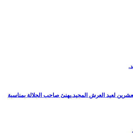
العشرين لعيد العرش المجيد.يهنئ صاحب الجلالة بمناسبة