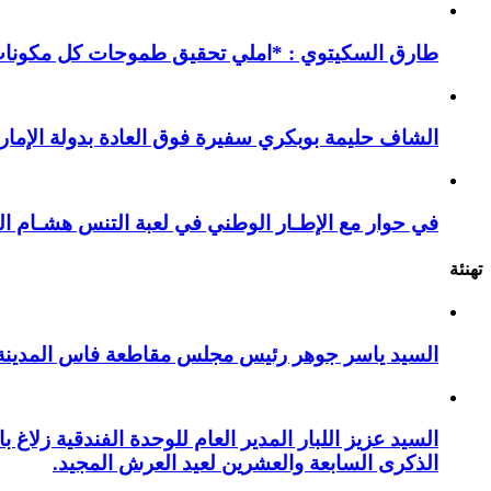
طارق السكيتوي : *املي تحقيق طموحات كل مكونات ا
الشاف حليمة بوبكري سفيرة فوق العادة بدولة الإمارا
في حوار مع الإطـار الوطني في لعبة التنس هشـام ال
تهنئة
السيد ياسر جوهر رئيس مجلس مقاطعة فاس المدينة يهنئ صاحب الج
السيد عزيز اللبار المدير العام للوحدة الفندقية زل
الذكرى السابعة والعشرين لعيد العرش المجيد.