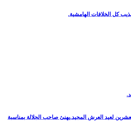
يب كل الخلافات الهامشية.
العشرين لعيد العرش المجيد.يهنئ صاحب الجلالة بمناسبة