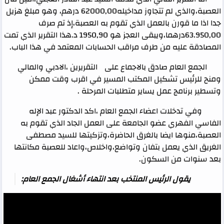
العصبة،والذي لم تتجاوز مداخيله62000,00 درهم، وهو مبلغ هزيل
جدا اذا ما قورن بالعمل الذي تقوم به العصبة،إذ تم صرف
63.950,00درهما،ويبقى العجز هو 1950,90 د.هذا التقرير الذي تمت
المصادقة عليه من طرف مراقب الحسابات المعتمد في هذا الباب.
الجمع العام صادق بالاجماع على التقريرين ،الادبي والمالي
ومنح للرئيس تشكيل المكتب المسير في اقرب وقت ممكن
وتسطير برنامج عمل يساير متطلبات المرحلة .
وفي تدخلات اعضاء الجمع العام ،اكد الدكتور عبد الإله
الفاسي الفهري عضو الجامعة على العمل الجاد الذي تقوم به
العصبة،منوها ايضا بالغرق الحاضرة،وتزكيتها للسيد مصطفى
الغريق الذي يعمل بتفان وتواضع،واخلاص،واعاد للعصبة مكانتها
بعد سنوات من السكون.
يقول الرئيس المنتخب بعد انتهاء أشغال الجمع العام: