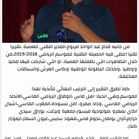
من جانبه قدم عبد الواحد مربوح،المدير التقني للعصبة ،تقريرا
تقنيا اعطى فيه الحصيلة التقنية للموسم الرياضي 2019/2018،من
خلال التظاهرات التي نظمتها العصبة، او التي شاركت فيها محليا
ووطنيا ،وكذلك البطولة الوطنية وكاس العرش،والسباقات
المختلفة.
كما تطرق التقرير إلى الترتيب النهائي للأندية لهذا
الموسم،وهي اندية: اهل فاس ،الوفاق الرياضي الفاسي،الاتحاد
الرياضي الفاسي ،وداد صفرو، امل بنسودة،المغرب الفاسي،اشبال
اكاي بصفرو ،مولودية ميسور،جمعية ويزغت، بوراق سيدي
حرازم،اثران بولمان،نجوم فاس،فهود سايس،عيون السمار،ايموزار
كندر.
اما التقرير المالي الذي قدمه السيد عبد القادر العجلي،امين مال