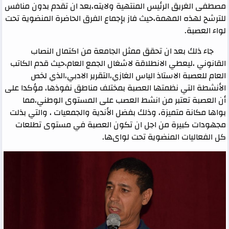
مصطفى الغريق الرئيس المنتهية ولايته،بعد ان تقدم بدون منافس
للترشح لهذه المهمة،حيث فاز بإجماع الفرق الحاضرة المنضوية تحت
لواء العصبة.
جاء ذلك بعد ان تحقق ممثل الجامعة من اكتمال النصاب
القانوني ،ليعطي الانطلاقة لاشغال الجمع العام،حيث قدم الكاتب
العام للعصبة الاستاذ الياس الغازي،التقرير الادبي،الذي لخص
الأنشطة التي نظمتها العصبة بمختلف مناطق نفوذها، مؤكدا على
أن العصبة تعتبر من انشط العصب على المستوى الوطني،مما
بواها مكانة متميزة، وذلك بفضل الأندية والجمعيات ، والتي بذلت
مجهودات كبيرة من اجل ان تكون العصبة في مستوى تطلعات
كل الفعاليات المنضوية تحت لواىها.