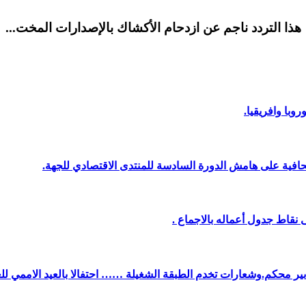
هذا التردد ناجم عن ازدحام الأكشاك بالإصدارات المخت...
وبا وافريقيا.
افية على هامش الدورة السادسة للمنتدى الاقتصادي للجهة.
نقاط جدول أعماله بالاجماع .
دبير محكم.وشعارات تخدم الطبقة الشغيلة …… احتفالا بالعيد الاممي لل