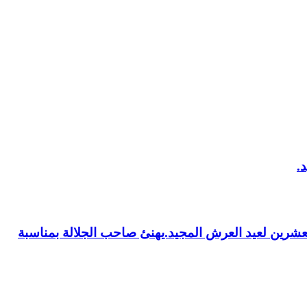
العشرين لعيد العرش المجيد.يهنئ صاحب الجلالة بمناسبة