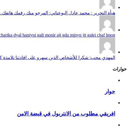
هيأة التحرير : محمد عادل البوعناني: المرجو منك رقمك هاتفك...
harika dyal haniyni gali monir aji gda minyn jit galei chaf lmon...
المهدي محب: شكرا للأشخاص الذين سهرو على افادتنا تلامذة كانو
حوارات
حوار
افريقي مطلوب من الانتربول في قبضة الامن