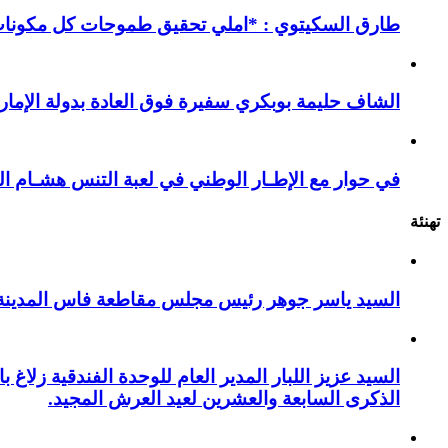
طارق السكيتوي : *املي تحقيق طموحات كل مكونات ا
الشاف حليمة بوبكري سفيرة فوق العادة بدولة الإمارا
في حوار مع الإطـار الوطني في لعبة التنس هشـام ال
تهنئة
السيد ياسر جوهر رئيس مجلس مقاطعة فاس المدينة يهنئ صاحب الج
السيد عزيز اللبار المدير العام للوحدة الفندقية زل
الذكرى السابعة والعشرين لعيد العرش المجيد.