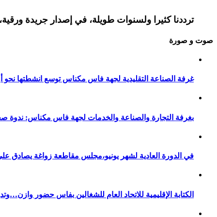
ترددنا كثيرا ولسنوات طويلة، في إصدار جريدة ورقية، 
صوت و صورة
غرفة الصناعة التقليدية لجهة فاس مكناس توسع انشطتها نحو أور
بغرفة التجارة والصناعة والخدمات لجهة فاس مكناس: ندوة صح
في الدورة العادية لشهر يونيو،مجلس مقاطعة زواغة يصادق على 
الكتابة الإقليمية للاتحاد العام للشغالين بفاس حضور وازن…وت