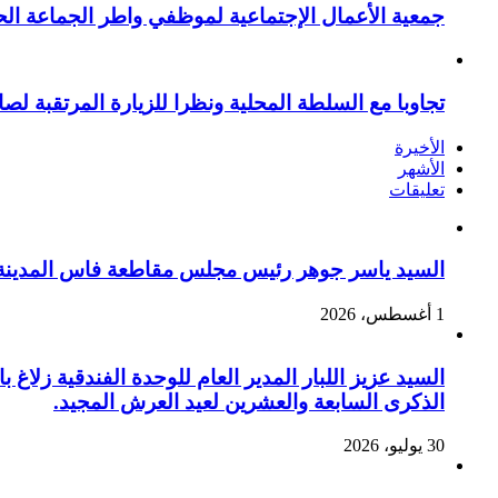
جمعية الأعمال الإجتماعية لموظفي واطر الجماعة الح
تجاوبا مع السلطة المحلية ونظرا للزيارة المرتقبة لصا
الأخيرة
الأشهر
تعليقات
السيد ياسر جوهر رئيس مجلس مقاطعة فاس المدينة يهنئ صاحب الج
1 أغسطس، 2026
السيد عزيز اللبار المدير العام للوحدة الفندقية زل
الذكرى السابعة والعشرين لعيد العرش المجيد.
30 يوليو، 2026