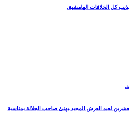
يب كل الخلافات الهامشية.
العشرين لعيد العرش المجيد.يهنئ صاحب الجلالة بمناسبة