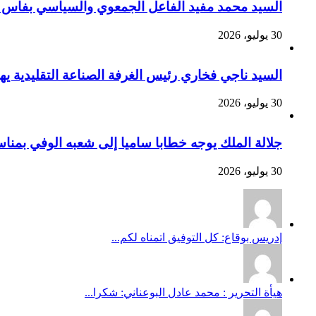
السيد محمد مفيد الفاعل الجمعوي والسياسي بفاس يهنئ صاحب الج
30 يوليو، 2026
السيد ناجي فخاري رئيس الغرفة الصناعة التقليدية يهنئ صاحب 
30 يوليو، 2026
جلالة الملك يوجه خطابا ساميا إلى شعبه الوفي بمنا
30 يوليو، 2026
إدريس بوقاع: كل التوفيق اتمناه لكم...
هيأة التحرير : محمد عادل البوعناني: شكرا...