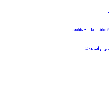
zouhir: Ana brit n5dm fc
ا او أساتذة😊...