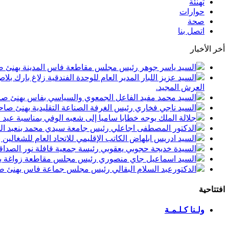
تهنئة
حوارات
صحة
اتصل بنا
أخر الأخبار
السيد ياسر جوهر رئيس مجلس مقاطعة فاس المدينة يهنئ صاحب الجلالة بمن
السيد عزيز اللبار المدير العام للوحدة الفندقية زلاغ بارك
العرش المجيد.
السيد محمد مفيد الفاعل الجمعوي والسياسي بفاس يهنئ صاحب الجلالة بمنا
السيد ناجي فخاري رئيس الغرفة الصناعة التقليدية يهنئ صاحب الجلالة 
جلالة الملك يوجه خطابا ساميا إلى شعبه الوفي بمناسبة عيد
الدكتور المصطفى اجاعلي رئيس جامعة سيدي محمد بنعبد الله
السيد ادريس ابلهاض الكاتب الإقليمي للاتحاد العام للشغال
السيدة خديجة حجوبي يعقوبي رئيسة جمعية قافلة نور الصداقة
السيد اسماعيل جاي منصوري رئيس مجلس مقاطعة زواغة يهني
الدكتورعبد السلام البقالي رئيس مجلس جماعة فاس يهنئ صاح
افتتاحية
ولـنا كـلـمـة