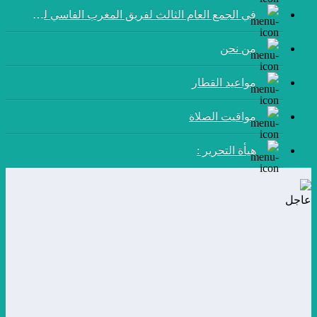
في الجمع العام الثالث لفريق المغرب الفاسي لكرة القدم:
من نحن
مواعيد القطار
مواقيت الصلاة
هيأة التحرير :
عاجل