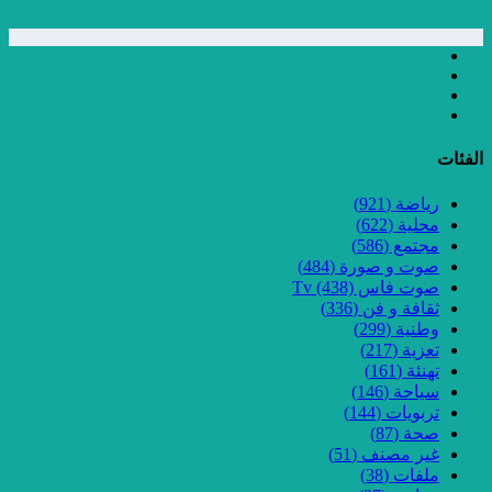
الفئات
رياضة
(921)
محلية
(622)
مجتمع
(586)
صوت و صورة
(484)
صوت فاس Tv
(438)
ثقافة و فن
(336)
وطنية
(299)
تعزية
(217)
تهنئة
(161)
سياحة
(146)
تربويات
(144)
صحة
(87)
غير مصنف
(51)
ملفات
(38)