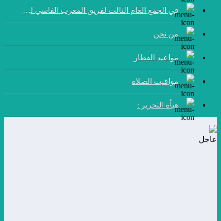
في الجمع العام الثالث لفريق المغرب الفاسي لكرة القدم:
من نحن
مواعيد القطار
مواقيت الصلاة
هيأة التحرير :
عاجل