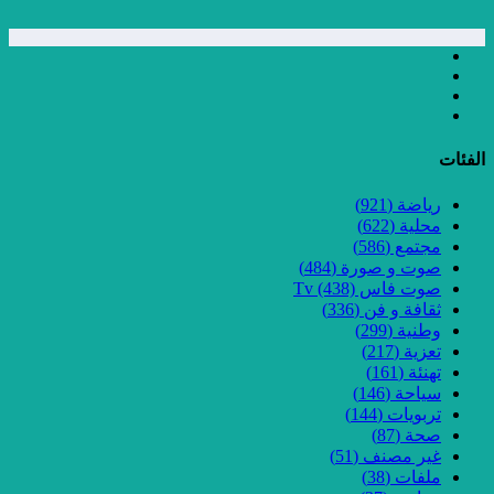
الفئات
رياضة
(921)
محلية
(622)
مجتمع
(586)
صوت و صورة
(484)
صوت فاس Tv
(438)
ثقافة و فن
(336)
وطنية
(299)
تعزية
(217)
تهنئة
(161)
سياحة
(146)
تربويات
(144)
صحة
(87)
غير مصنف
(51)
ملفات
(38)