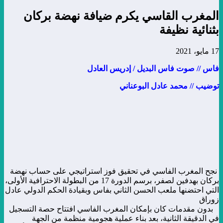
المغرب القاسي يكرم ضيافة نهضة بركان
بثنائية نظيفة
17 مايو، 2021
فاس // صوت فاس البديل / إدريس العادل
توضيب // محمد عادل البوعناني
نجح المغرب الفاسي في تحقيق فوز استراتيجي على حساب نهضة
بركان بهدفين لصفر، برسم الدورة 17 من البطولة الاحترافية الأولى،
التي احتضنها ملعب الحسن الثاني بفاس وبقيادة الحكم الدولي عادل
زوراق
بدون مقدمات كان بإمكان المغرب الفاسي افتتاح حصة التسجيل
في الدقيقة الثانية، بعد بناء عملية هجومية منظمة من الجهة