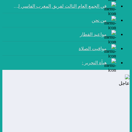
في الجمع العام الثالث لفريق المغرب الفاسي لكرة القدم:
من نحن
مواعيد القطار
مواقيت الصلاة
هيأة التحرير :
عاجل