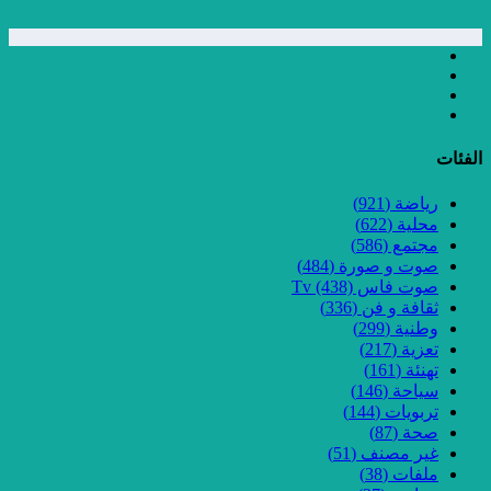
الفئات
رياضة
(921)
محلية
(622)
مجتمع
(586)
صوت و صورة
(484)
صوت فاس Tv
(438)
ثقافة و فن
(336)
وطنية
(299)
تعزية
(217)
تهنئة
(161)
سياحة
(146)
تربويات
(144)
صحة
(87)
غير مصنف
(51)
ملفات
(38)