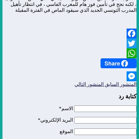
، لكنه نجح في تأمين فوز هام للمغرب الفاسي ، في انتظار تأهيل
المدرب التونسي الجديد الذي سيقود الماص في الفترة المقبلة
Facebook
Twitter
Share
WhatsApp
المنشور السابق
المنشور التالي
Messenger
كتابة رد
الاسم*
البريد الإلكتروني*
الموقع