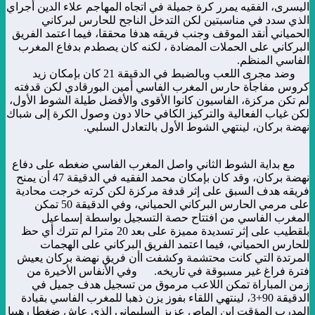
اليسرى، الفقيه يمرر كرة جميلة في اتجاه المهاجم علاء الدين أجراي
الذي سدد في مناسبتين لكن التدخل الناجح للحارس لبركاني
الحمياني أنقد الموقف وجنب فريقه هدفا محققا، فيما اعتمد الفريق
البركاني على الحملات المضادة ، لكنه كان يصطدم بدفاع المغرب
الفاسي المنظم.
وضد مجرى اللعب وبالضبط في الدقيقة 21 كان بإمكان زيد
كروس مفاجأة حارس المغرب الفاسي أمين البورقادي لكن قدفته
لم تكن مركزة، الفاسيون كانوا الأقوى والأفضل طيلة الشوط الأول،
لكن غياب الفعالية والتركيز الكافي حالا دون وصول الكرة إلى شباك
نهضة بركان، لينتهي الشوط الأول بالتعادل السلبي.
مع بداية الشوط الثاني واصل المغرب الفاسي ضغطه على دفاع
نهضة بركان، وقد كان بإمكان محمد الفقيه في الدقيقة 47 أن يمنح
فريقه هدف السبق على إثر قدفة مركزة لكن كرته خرجت محادية
على مرمي الحارس البركاني الحمياني، وفي الدقيقة 50 تمكن
المغرب الفاسي من افتتاح حصة التسجيل بواسطة إسماعيل
بلقطيب على إثر تسديدة مميزة على بعد 20 مترا لم تترك أي حظ
للحارس الحمياني، فيما اعتمد الفريق البركاني على الهجمات
المرتدة التي كانت محتشمة وكشفت اأن فريق نهضة بركان يعيش
فترة فراغ غير مسبوقة في تاريخه. وفي الأنفاس الأخيرة من
زمن المباراة تمكن اللاعب مرموق من تسجيل هدف جميل في
الدقيقة 90+3، لينتهي اللقاء بفوز يزن ذهبا للمغرب الفاسي بقيادة
المدرب المؤقت ابن الماص عزيز السليماني الذي عاش ضغطا رهيبا