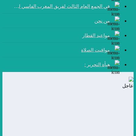
في الجمع العام الثالث لفريق المغرب الفاسي لكرة القدم:
من نحن
مواعيد القطار
مواقيت الصلاة
هيأة التحرير :
عاجل