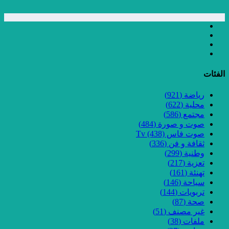
الفئات
رياضة
(921)
محلية
(622)
مجتمع
(586)
صوت و صورة
(484)
صوت فاس Tv
(438)
ثقافة و فن
(336)
وطنية
(299)
تعزية
(217)
تهنئة
(161)
سياحة
(146)
تربويات
(144)
صحة
(87)
غير مصنف
(51)
ملفات
(38)