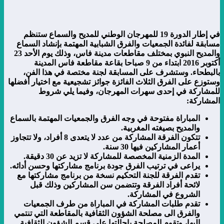
في إطار الدورة 19 للمهرجان الوطني للمديح والسماع ستنظم
مسابقة لفائدة الجمعيات والفرق الشبابية المهتمة بإنشاد السماع
والمديح النبوي بمختلف مقاطعات مدينة فاس، وذلك يوم الأحد 23
أكتوبر 2016 ابتداء من 9 صباحا بقاعة مقاطعة فاس المدينة
بالبطحاء. وستشرف على المسابقة لجنة مختصة في هذا الفن،
وستوزع على الفرق الثلاث الفائزة جوائز تشجيعية مع اختيار أفضلها
للمشاركة في إحدى سهرات المهرجان، وفيما يلي شروط
المشاركة:
المباراة مفتوحة في وجه الفرق والجمعيات المهتمة بالسماع
والمديح بصيغته المغربية.
تتكون الفرقة المشاركة من عدد لا يتعدى 8 أفراد، ولا تتجاوز
أعمار المشاركين فيها 30 سنة.
المدة الزمنية المخصصة للمشاركة لا تزيد عن 30 دقيقة.
يراعى في ترتيب الفرق جودة برنامج مشاركتها وحسن أدائه.
تقدم الفرقة للجنة التحكيم نسخة من برنامج مشاركتها مع
لائحة أفراد الفرقة وتتضمن سن المشاركين وذلك قبل
الشروع في المشاركة.
تقدم طلبات المشاركة في المباراة من طرف الجمعيات
والفرق الى مصلحة الشؤون الثقافية بالمقاطعة التي تنتمي
إليها، وتقوم المصلحة بإحالتها على قسم الشؤون الثقافية