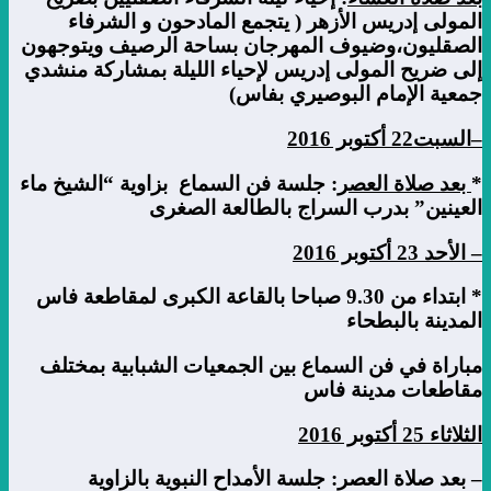
المولى إدريس الأزهر ( يتجمع المادحون و الشرفاء
الصقليون،وضيوف المهرجان بساحة الرصيف ويتوجهون
إلى ضريح المولى إدريس لإحياء الليلة بمشاركة منشدي
جمعية الإمام البوصيري بفاس)
–
السبت
22
أكتوبر
2016
*
بعد صلاة العصر
: جلسة فن السماع بزاوية “الشيخ ماء
العينين” بدرب السراج بالطالعة الصغرى
–
الأحد
23
أكتوبر
2016
* ابتداء من 9.30 صباحا بالقاعة الكبرى لمقاطعة فاس
المدينة بالبطحاء
مباراة في فن السماع بين الجمعيات الشبابية بمختلف
مقاطعات مدينة فاس
الثلاثاء
25
أكتوبر
2016
–
بعد صلاة العصر
: جلسة الأمداح النبوية بالزاوية