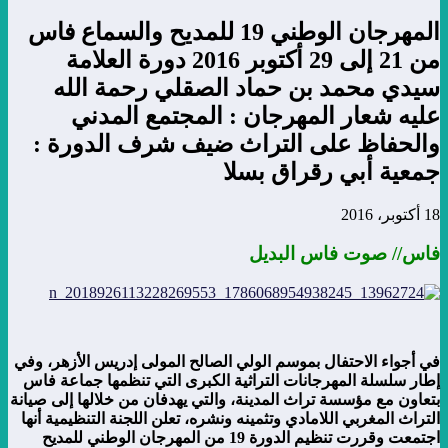
المهرجان الوطني 19 للمديح والسماع فاس
من 21 إلى 29 أكتوبر 2016 دورة العلامة
سيدي محمد بن حماد الصقلي رحمة الله
عليه شعار المهرجان : المجتمع المدني
والحفاظ على التراث ضيف شرف الدورة :
جمعية أبي رقراق بسلا
18 أكتوبر، 2016
فاس// صوت فاس البديل
في أجواء الاحتفال بموسم الولي الصالح المولى إدريس الأزهر، وفي
إطار سلسلة المهرجانات التراثية الكبرى التي تنظمها جماعة فاس
بتعاون مع مؤسسة تراث المدينة، والتي يهدفان من خلالها إلى صيانة
التراث المغربي اللامادي وتثمينه ونشره، تعلن اللجنة التنظيمية أنها
اجتمعت وقررت تنظيم الدورة 19 من المهرجان الوطني للمديح