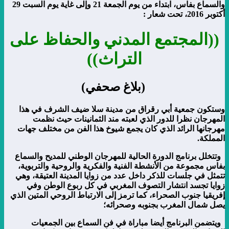
والسماع بفاس، ابتداء من يوم الجمعة 21 وإلى غاية يوم السبت 29
أكتوبر 2016، تحت شعار :
((
المجتمع المدني والحفاظ على
التراث
))
(بلاغ صحفي)
وستكون جمعية أبي رقراق من مدينة سلا ضيف الشرف في هذا
المهرجان نظرا للدور الذي لعبته مند الثمانينات حيث نظمت
مهرجانها الرائد الذي كان يجمع شيوخ هذا الفن من مختلف جهات
المملكة.
وتتخلل برنامج الدورة الحالية للمهرجان الوطني للمديح والسماع
بفاس مجموعة من الأنشطة الفنية والفكرية والروحية والتربوية،
تتمثل في جلسات للذكر داخل عدد من زوايا المدينة العتيقة، وهي
زوايا تجسد انتشار التصوف المغربي في كل ربوع الوطن وفي
إفريقيا جنوب الصحراء، كما ترمز إلى الارتباط الروحي المتين الذي
يصل شمال المغرب بجنوبه وصحرائه؛
ويتضمن البرنامج أيضا مباراة في فن السماع بين الجمعيات