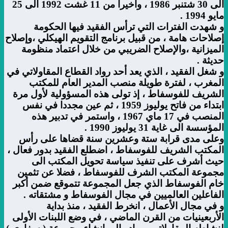
الى 30 شتنبر 1986 ، وأخيرا من 11 غشت 1992 الى 25
مايو 1994 .
و شهدت الفترات التي ترأس الفقيد فيها الحكومة
إصلاحات هامة ، من قبيل برنامج التقويم الهيكلي ،وإصلاح
الميزانية ،والإصلاح الضريبي من خلال اعتماد منظومة
حديثة .
و شغل الفقيد ، الذي يعد أحد رواد القطاع المقاولاتي في
المغرب ، لفترة طويلة منصب المدير العام للمكتب
الشريف للفوسفاط ، إذ تولى هذه المسؤولية لأول مرة
ابتداء من فاتح يوليوز 1959 ، ثم عين مجددا في نفس
المنصب في 17 ماي 1967 ، واستمر في تدبير هذه
المؤسسة الى غاية 31 يوليوز 1990 .
وعلى مدى قرابة ستة وعشرين سنة قضاها على رأس
المكتب الشريف للفوسفاط ، اضطلع الفقيد بدور فعال ،
حيث أشرف على تنفيذ سياسة تحويل المكتب الى
مجموعة المكتب الشرف للفوسفاط ، فضلا عن تثمين
خام الفوسفاط الذي جعل المجموعة تتموقع ضمن أكبر
الفاعلين العالميين في مجال الفوسفاط و مشتقاته .
و في مجال الأعمال ، انخرط الفقيد ، منذ بداية
الأربعينيات من القرن الماضي ، في وضع اللبنات الأولى