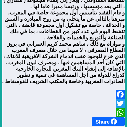
لنشاطه المقاولاتي ، وبادر إلى إنشاء مجموعة ( سفاري )
، التي يعد مؤسسها ، ورئيسا مديرا عاما لها .
و قام الفقيد بتأسيس أول مجموعة خاصة في المغرب،
مبرهنا بالتالي عن ما يتحلى به من روح المبادرة و السبق
و الحداثة ، خاصة مع تشكيل أول مجموعة قابضة ، ،التي
تنشط اليوم في عدد كبير من القطاعات ، بما في ذلك
الصناعة والتوزيع والخدمات والفلاحة .
و موازاة مع ذلك ، ساهم محمد كريم العمراني في بروز
القطاع المصرفي ، لا سيما من خلال مصرف المغرب
الذي خرج للوجود عقب اندماج الشركة الافريقية للابناك ،
التي كان أحد المساهمين فيها ، ومصرف ليون المغرب ،
بالإضافة إلى إنشاء البنك المغربي للتجارة الخارجية
كدراع للدولة من أجل المساهمة في تنمية و تطوير
الصادرات المغربية وخاصة بالمكتب الشريف للفوسفاط .
Facebook
Twitter
Share
WhatsApp