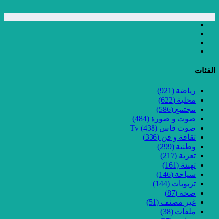
الفئات
رياضة
(921)
محلية
(622)
مجتمع
(586)
صوت و صورة
(484)
صوت فاس Tv
(438)
ثقافة و فن
(336)
وطنية
(299)
تعزية
(217)
تهنئة
(161)
سياحة
(146)
تربويات
(144)
صحة
(87)
غير مصنف
(51)
ملفات
(38)