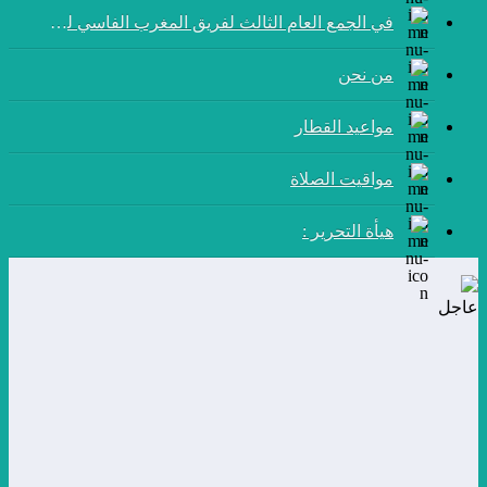
في الجمع العام الثالث لفريق المغرب الفاسي لكرة القدم:
من نحن
مواعيد القطار
مواقيت الصلاة
هيأة التحرير :
عاجل