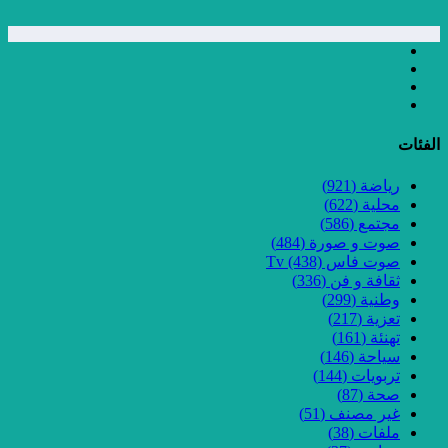
الفئات
رياضة
(921)
محلية
(622)
مجتمع
(586)
صوت و صورة
(484)
صوت فاس Tv
(438)
ثقافة و فن
(336)
وطنية
(299)
تعزية
(217)
تهنئة
(161)
سياحة
(146)
تربويات
(144)
صحة
(87)
غير مصنف
(51)
ملفات
(38)