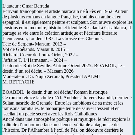
L’auteur : Omar Berrada
Ecrivain francophone et artiste marocain né à Fès en 1952. Auteur
de plusieurs romans en langue française, traduits en arabe et en
espagnol, il est également peintre et sculpteur. Son œuvre explore les
tensions entre mémoire, histoire et identité.Residant à Casablanca, il
partage sa vie entre la création artistique et l’écriture littéraire
-L’enncensoir, fonden 1087- La Croisée des Chemins
– Tête de Serpent- Marsam, 2013
– Vol de Goélands. Marsault. 2015
– Richard, Coeur de Loup- Orion, 2022
– l’affaire T. L’Harmattan, – 2024
– Le dernier Roi de Séville- Afrique Orient 2025- BOABDIL, le
destin d’un roi déchu – Marsam 2026
Modérateur : Dr. Najib Zerouali, Président AALMI
M. BETTACHE
BOABDIL, le destin d’un roi déchu/ Roman historique
< Ce roman retrace la chute d’Al- Andalus à travers Boabdil, dernier
Sultan nasride de Grenade. Entre les ambitions de sa mère et les
trahisons familiales, le monarque tente de sauver l’essentiel en
scellant un pacte secret avec les Rois Catholiques.
Ancré dans une atmosphère poétique et mystique, le récit explore la
solitude d’un homme face au silence. véritable antagoniste de
l’histoire. Dr l’Alhambra à l’exil de Fès, on découvre derrière le