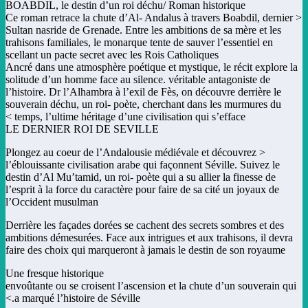
BOABDIL, le destin d’un roi déchu/ Roman historique
< Ce roman retrace la chute d’Al- Andalus à travers Boabdil, dernier
Sultan nasride de Grenade. Entre les ambitions de sa mère et les
trahisons familiales, le monarque tente de sauver l’essentiel en
scellant un pacte secret avec les Rois Catholiques
Ancré dans une atmosphère poétique et mystique, le récit explore la
solitude d’un homme face au silence. véritable antagoniste de
l’histoire. Dr l’Alhambra à l’exil de Fès, on découvre derrière le
souverain déchu, un roi- poète, cherchant dans les murmures du
temps, l’ultime héritage d’une civilisation qui s’efface >
LE DERNIER ROI DE SEVILLE
< Plongez au coeur de l’Andalousie médiévale et découvrez
l’éblouissante civilisation arabe qui façonnent Séville. Suivez le
destin d’Al Mu’tamid, un roi- poète qui a su allier la finesse de
l’esprit à la force du caractère pour faire de sa cité un joyaux de
l’Occident musulman
Derrière les façades dorées se cachent des secrets sombres et des
ambitions démesurées. Face aux intrigues et aux trahisons, il devra
faire des choix qui marqueront à jamais le destin de son royaume
Une fresque historique
envoûtante ou se croisent l’ascension et la chute d’un souverain qui
a marqué l’histoire de Séville.>