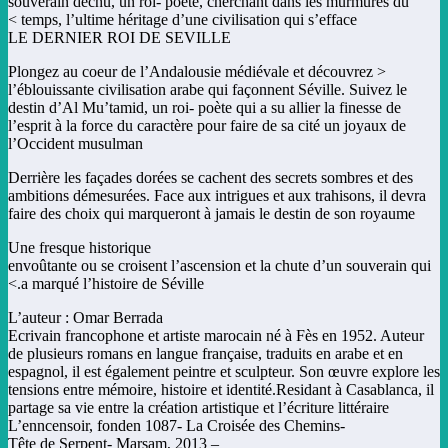
souverain déchu, un roi- poète, cherchant dans les murmures du
temps, l’ultime héritage d’une civilisation qui s’efface >
LE DERNIER ROI DE SEVILLE
< Plongez au coeur de l’Andalousie médiévale et découvrez
l’éblouissante civilisation arabe qui façonnent Séville. Suivez le
destin d’Al Mu’tamid, un roi- poète qui a su allier la finesse de
l’esprit à la force du caractère pour faire de sa cité un joyaux de
l’Occident musulman
Derrière les façades dorées se cachent des secrets sombres et des
ambitions démesurées. Face aux intrigues et aux trahisons, il devra
faire des choix qui marqueront à jamais le destin de son royaume
Une fresque historique
envoûtante ou se croisent l’ascension et la chute d’un souverain qui
a marqué l’histoire de Séville.>
L’auteur : Omar Berrada
Ecrivain francophone et artiste marocain né à Fès en 1952. Auteur
de plusieurs romans en langue française, traduits en arabe et en
espagnol, il est également peintre et sculpteur. Son œuvre explore les
tensions entre mémoire, histoire et identité.Residant à Casablanca, il
partage sa vie entre la création artistique et l’écriture littéraire
-L’enncensoir, fonden 1087- La Croisée des Chemins
– Tête de Serpent- Marsam, 2013