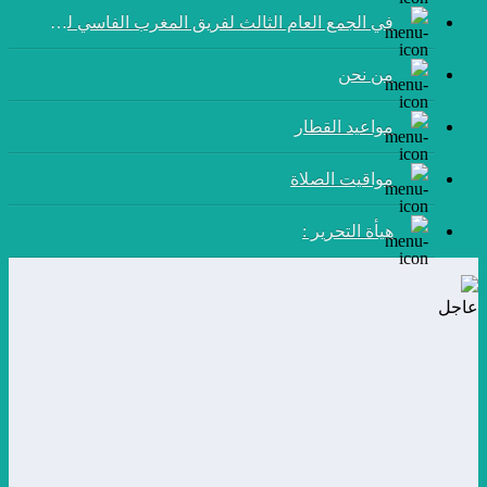
في الجمع العام الثالث لفريق المغرب الفاسي لكرة القدم:
من نحن
مواعيد القطار
مواقيت الصلاة
هيأة التحرير :
عاجل