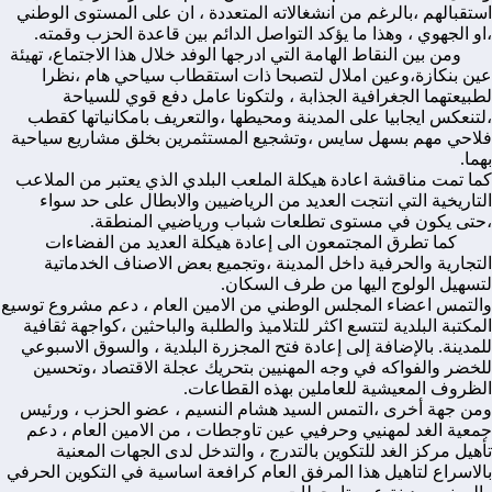
استقبالهم ،بالرغم من انشغالاته المتعددة ، ان على المستوى الوطني
،او الجهوي ، وهذا ما يؤكد التواصل الدائم بين قاعدة الحزب وقمته.
ومن بين النقاط الهامة التي ادرجها الوفد خلال هذا الاجتماع، تهيئة
عين بنكازة،وعين املال لتصبحا ذات استقطاب سياحي هام ،نظرا
لطبيعتهما الجغرافية الجذابة ، ولتكونا عامل دفع قوي للسياحة
،لتنعكس ايجابيا على المدينة ومحيطها ،والتعريف بامكانياتها كقطب
فلاحي مهم بسهل سايس ،وتشجيع المستثمرين بخلق مشاريع سياحية
بهما.
كما تمت مناقشة اعادة هيكلة الملعب البلدي الذي يعتبر من الملاعب
التاريخية التي انتجت العديد من الرياضيين والابطال على حد سواء
،حتى يكون في مستوى تطلعات شباب ورياضيي المنطقة.
كما تطرق المجتمعون الى إعادة هيكلة العديد من الفضاءات
التجارية والحرفية داخل المدينة ،وتجميع بعض الاصناف الخدماتية
لتسهيل الولوج اليها من طرف السكان.
والتمس اعضاء المجلس الوطني من الامين العام ، دعم مشروع توسيع
المكتبة البلدية لتتسع اكثر للتلاميذ والطلبة والباحثين ،كواجهة ثقافية
للمدينة. بالإضافة إلى إعادة فتح المجزرة البلدية ، والسوق الاسبوعي
للخضر والفواكه في وجه المهنيين بتحريك عجلة الاقتصاد ،وتحسين
الظروف المعيشية للعاملين بهذه القطاعات.
ومن جهة أخرى ،التمس السيد هشام النسيم ، عضو الحزب ، ورئيس
جمعية الغد لمهنيي وحرفيي عين تاوجطات ، من الامين العام ، دعم
تأهيل مركز الغد للتكوين بالتدرج ، والتدخل لدى الجهات المعنية
بالاسراع لتاهيل هذا المرفق العام كرافعة اساسية في التكوين الحرفي