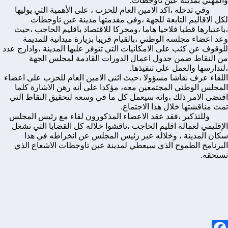
والمهني بمدينة عين تاوجطات.
وفي تدخله ،اكد الامين العام للحزب ، على الأهمية التي يوليها
لكل الاقاليم التابعة للجهة ،وفي مقدمتها مدينة عين تاوجطات
،باعتبارها قطبا فلاحيا هاما ،ومحركا للاقتصاد باقليم الحاجب ،حيث
وعد اعضاء مجلسه الوطني ،بالقيام قريبا بزيارة ميدانية للمديمة
للوقوف عن كثب على الامكانيات التي تتوفر عليها المدينة ،وادارج عدد
من النقاط ضمن جدول اعمال الدورات القادمة لمجلس الجهة
،لتدارسها والعمل على تنفيذها.
اللقاء عرف نقاشا مسؤولا ،حيث اثنى الامين العام للحزب على اعضاء
المجلس الوطني المجتمعين معه، مؤكدا على أنه رهن الاشارة كلما
اقتضى الامر ذلك ،وانه سيعمل كل ما في وسعه لتحقيق النقاط التي
تمت مناقشتها خلال هذا الاجتماع.
وللتذكير ،فقد عقد الاعضاء المذكورون لقاء مع رئيس المجلس
الإقليمي لعمالة اقليم الحاجب ،ناقشوا خلاله كل القضايا التي تشغل
سكان المدينة ، وخلاله عبر رئيس المجلس عن انخراطه في هذا
البرنامج الطموح الذي سيعطي لمدينة عين تاوجطات الاشعاع الذي
تستحقه.