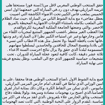
حقق المنتخب الوطني المغربي لاقل من23سنة فوزا مستحقا هلى
غريمه البرازيلي،بهدف دون رد،في المباراة التي جمعتهما اول امس
الخميس بملعب فاس الكبير،تحت الاضواء الكاشفة التي اصيبت
بعطل مفاجىء مع بداية الشوط الثاني من المباراة ،حيث ساد الظلام
على الملعب بكامله باستثناء اللوحات الاشهارية المحيطة بالمربع
الاخضر ،والتي وضعتها الجامعة الملكية المغربية لكرةوالقدم.
هذا العطب الغير منتظر ،اغضب الجمهور المتتبع لمجريات اللقاء من
فاس وخارجها،وعبر عن استياءه الكبير نظرا لان المباراة رغم وديتها
،فانها تحت يافطة الفيفا ،ولا تحتمل مثل هذه الاعطاب التي تسيء
الى بلادنا،وتفسح المجال للحاقدين والحاسدين ليسلطوا سهامهم
المسمومة لبلدنا الذي حقق ولا يزال نتائج اخرست السنة الاعداء .
ثلاثة عشر دقيقة ،كانت كافية لتعود عجلة المباراة للدوران ، تحت
تشجيعات حماسية للجمهور الذي حج الى الملعب ،وظل يشجع فريقه
حتى نهاية المباراة.
فمع بداية الشوط الاول ،اضاع المنتخب الوطني هدفا محققا ،على يد
امين الوزاني الذي تباطا في القذف امام حارس المرمى البرازيلي،
ماتيوس ، الذي تمكن من التقاط الكرة ،وكان ذلك بمثابة انذار لفرق
الصامبا،الذي اصبح يرد بهجومات مضادة وسريعة ،ولولا يقظة دفاع
المنتخب وتالق الحارس علاء بلعروش ،الذي انقذ مرماه في اكثر من
مناسبة ،لتقدم الزوار على النخبة الوطنية ،التي كانت تصد الهجومات