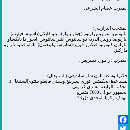
المدرب عصام الشرعي
المنتخب البرازيلي:
ماتيوس. سواريس ارتور (جواو باولو).ميلو كايكي(داسيلفا فيليب)
،باربوصا روبير. اندريه دو سانتوس.ابنير سانتوس. ايجور دا بايكساو.
مارلون كلودينو. فيكتور فيريرا(ساتوس ولينغتون). باولو فيلو. لا زارو
ماركيز.
المدرب : رامون مينيزيس.
حكم الوسط: الون ساو سانديغي (السنيغال).
بمساعدة الحكمتين :توري سيرينغ،وسيني فانطو بينتو،(السنيغال).
الحكمة الرابعة :بشرى كربوبي
الجمهور حوالي 7000 متفرج.
الهدف:زكريا الوحدي دق 73.
Facebook