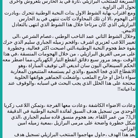
السريعة للمنتخب البرازيلي ،تارة في يد الحارس بلعروش واخرى
تحول الى الزاوية .
ومع اقتراب بهاية الشوط الاول بدات النخبة الوطنية تتحرك ،وبادرت
الى الهجوم ،الا ان تلك المحاولات كانت تنتهي في يد الحارس
البرازيلي الذي كان مرتاحا خلال هذا الشوط الذي انتهى بالتعادل
الابيض.
وخلال الشوط الثاني عمد الناخب الوطني ،عصام الشرعي ،الى
تغيير اللاعب لعزيري اشرف ،واقحم زميله الجباري سليم الذي حرك
بقوة خط هجوم النخبة الوطنية،التي اصبحت اكثر فعالية، وخطورة
على مرمى الفريق البرازيلي ، من خلال الهجومات المنسقة ،في هذا
الوقت ،وبعد مرور سبع دقائق انقطع التيار الكهربائي،مما اضطر معه
الحكم السينغالي اليون سان انديغي الى توقيف المباراة ،وهو
الانقطاع الذي فجا الجميع ،والذي لم يستسغه المتتبعون المغاربة
سواء داخل او خارج الملعب ،واشعلت الجماهير هواتفها الخلوية
محتجة على هذا الخلل الذي يجب البحث في اسبابه ،والوقوف عند
تداعياته!!
وعادت الاضواء الكاشفة ،وعادت معها الفرجة ،وتمكن اللاعب زكريا
الوحدي من تسجيل هدف السبق لفائدة النخبة الوطنية في الدقيقة
ال73 من عمر اللقاء. بعد هجوم منسق قاده سليم الجباري ،الذي
شكل خطورة واضحة على مرمى البرازيل ،بمعية زميله امين
الوزاني.
بعد هذا الهدف ،حاول مهاجموا المنتخب البرازيلي تسجيل هدف