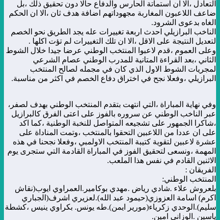
التعادل ،الا ان استماتة الحارس والدفاع حالا دون تحقيق ذلك ،بل
ضاعف اللاعبون المغاربة مجهوداتهم اضافة هدف ثان ،الا ان الحكم
الغاه بدعوى الشرود.
الناخب البرازيلي احدث اربعة تغييرات عله يجد الطريق نحو الخصم
لتعديل النتيجة على الاقل ،الا ان تلك التغييرات لم تؤت اكلها .
وعلى العموم ،قدم لاعبوا المنتخب الوطني عرضا جيدا خلال الشوط
الثاني ،بعد القراءة المتانية للمدرب الوطني عصام الشرعي
لمجريات الشوط الاول الذي كان في مجمله لصالح المنتخب
البرازيلي ،وفعلا نجح في اختراق دفاع الخصم في اكثر من مناسبة.
وفي نهاية المباراة ،التي انتهت بتقدم المنتخب الوطني بهدف لصفر،
عبر الناخب الوطني عن سروره بالفوز على اعتى الفرق كالبرازيل
،شاكرا الجمهور على تشجيعه المتواصل للنخبة الوطنية ،كما اكد
على ان عددا من اللاعبين التحقوا بالمنتخب ،وتمت المناداة على
عشرة لاعبين لتقوية كتيبة المنتخب الاولمبي ،وفعلا نجحنا في هذه
المهمة ،ونسعى لتحقيق الفوز في المباراة القادمة التي ستجرى يوم
الاثنين القادم في نفس هذا الملعب.
الفريقان :
المنتخب الوطني:
بلعروش علاء .شادي رياض .مهدي بوكامير.العمراوي ايوب(نقاش
اكرم) اسامة العزوزي(حيمود عبد الله).لعزيري اشرف(الجباري
سليم).الوحدي زكرياء(مورير ايمن).طه يونس. بكراوي ينيس ،كشطة
ياسين .الوزاني امين.