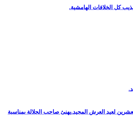
يب كل الخلافات الهامشية.
العشرين لعيد العرش المجيد.يهنئ صاحب الجلالة بمناسبة