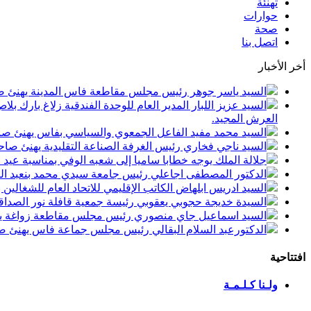
تهنئة
حوارات
صحة
اتصل بنا
أخر الأخبار
السيد ياسر جوهر رئيس مجلس مقاطعة فاس المدينة يهنئ صاحب الجلالة بمن
السيد عزيز اللبار المدير العام للوحدة الفندقية زلاغ بارك
العرش المجيد.
السيد محمد مفيد الفاعل الجمعوي والسياسي بفاس يهنئ صاحب الجلالة بمنا
السيد ناجي فخاري رئيس الغرفة الصناعة التقليدية يهنئ صاحب الجلالة 
جلالة الملك يوجه خطابا ساميا إلى شعبه الوفي بمناسبة عيد
الدكتور المصطفى اجاعلي رئيس جامعة سيدي محمد بنعبد الله
السيد ادريس ابلهاض الكاتب الإقليمي للاتحاد العام للشغال
السيدة خديجة حجوبي يعقوبي رئيسة جمعية قافلة نور الصداقة
السيد اسماعيل جاي منصوري رئيس مجلس مقاطعة زواغة يهني
الدكتورعبد السلام البقالي رئيس مجلس جماعة فاس يهنئ صاح
افتتاحية
ولـنا كـلـمـة