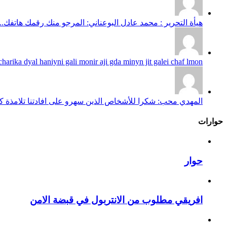
هيأة التحرير : محمد عادل البوعناني: المرجو منك رقمك هاتفك...
harika dyal haniyni gali monir aji gda minyn jit galei chaf lmon...
المهدي محب: شكرا للأشخاص الذين سهرو على افادتنا تلامذة كانو
حوارات
حوار
افريقي مطلوب من الانتربول في قبضة الامن