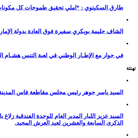
طارق السكيتوي : *املي تحقيق طموحات كل مكونات ا
الشاف حليمة بوبكري سفيرة فوق العادة بدولة الإمارا
في حوار مع الإطـار الوطني في لعبة التنس هشـام ال
تهنئة
السيد ياسر جوهر رئيس مجلس مقاطعة فاس المدينة يهنئ صاحب الج
السيد عزيز اللبار المدير العام للوحدة الفندقية زل
الذكرى السابعة والعشرين لعيد العرش المجيد.