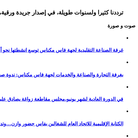
ترددنا كثيرا ولسنوات طويلة، في إصدار جريدة ورقية، 
صوت و صورة
غرفة الصناعة التقليدية لجهة فاس مكناس توسع انشطتها نحو أور
بغرفة التجارة والصناعة والخدمات لجهة فاس مكناس: ندوة صح
في الدورة العادية لشهر يونيو،مجلس مقاطعة زواغة يصادق على 
الكتابة الإقليمية للاتحاد العام للشغالين بفاس حضور وازن…وت