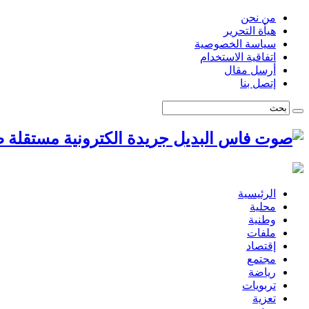
من نحن
هيأة التحرير
سياسة الخصوصية
اتفاقية الاستخدام
أرسل مقال
إتصل بنا
ص
الرئيسية
محلية
وطنية
ملفات
إقتصاد
مجتمع
رياضة
تربويات
تعزية