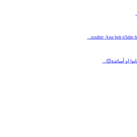
zouhir: Ana brit n5dm fc
ا او أساتذة😊...