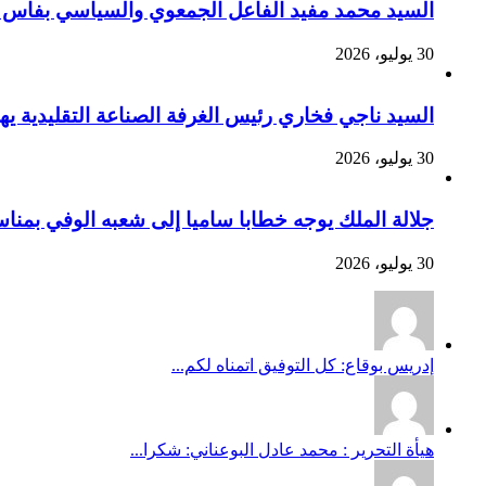
السيد محمد مفيد الفاعل الجمعوي والسياسي بفاس يهنئ صاحب الج
30 يوليو، 2026
السيد ناجي فخاري رئيس الغرفة الصناعة التقليدية يهنئ صاحب 
30 يوليو، 2026
جلالة الملك يوجه خطابا ساميا إلى شعبه الوفي بمنا
30 يوليو، 2026
إدريس بوقاع: كل التوفيق اتمناه لكم...
هيأة التحرير : محمد عادل البوعناني: شكرا...