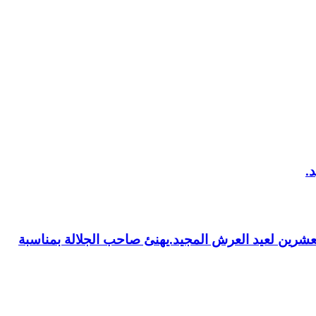
العشرين لعيد العرش المجيد.يهنئ صاحب الجلالة بمناسبة