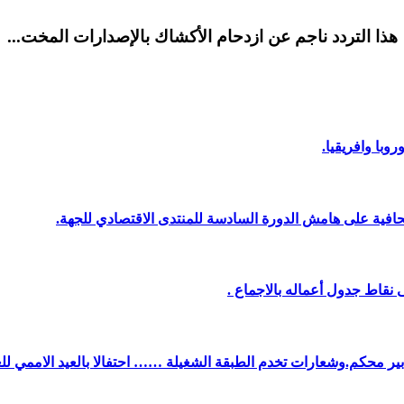
هذا التردد ناجم عن ازدحام الأكشاك بالإصدارات المخت...
وبا وافريقيا.
افية على هامش الدورة السادسة للمنتدى الاقتصادي للجهة.
نقاط جدول أعماله بالاجماع .
دبير محكم.وشعارات تخدم الطبقة الشغيلة …… احتفالا بالعيد الاممي لل