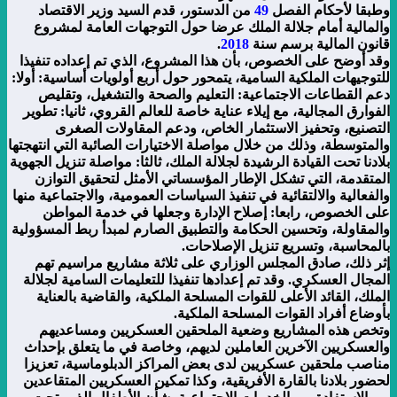
وطبقا لأحكام الفصل
49
من الدستور، قدم السيد وزير الاقتصاد
والمالية أمام جلالة الملك عرضا حول التوجهات العامة لمشروع
قانون المالية برسم سنة
2018
.
وقد أوضح على الخصوص، بأن هذا المشروع، الذي تم إعداده تنفيذا
للتوجيهات الملكية السامية، يتمحور حول أربع أولويات أساسية: أولا:
دعم القطاعات الاجتماعية: التعليم والصحة والتشغيل، وتقليص
الفوارق المجالية، مع إيلاء عناية خاصة للعالم القروي، ثانيا: تطوير
التصنيع، وتحفيز الاستثمار الخاص، ودعم المقاولات الصغرى
والمتوسطة، وذلك من خلال مواصلة الاختيارات الصائبة التي انتهجتها
بلادنا تحت القيادة الرشيدة لجلالة الملك، ثالثا: مواصلة تنزيل الجهوية
المتقدمة، التي تشكل الإطار المؤسساتي الأمثل لتحقيق التوازن
والفعالية والالتقائية في تنفيذ السياسات العمومية، والاجتماعية منها
على الخصوص، رابعا: إصلاح الإدارة وجعلها في خدمة المواطن
والمقاولة، وتحسين الحكامة والتطبيق الصارم لمبدأ ربط المسؤولية
بالمحاسبة، وتسريع تنزيل الإصلاحات.
إثر ذلك، صادق المجلس الوزاري على ثلاثة مشاريع مراسيم تهم
المجال العسكري. وقد تم إعدادها تنفيذا للتعليمات السامية لجلالة
الملك، القائد الأعلى للقوات المسلحة الملكية، والقاضية بالعناية
بأوضاع أفراد القوات المسلحة الملكية.
وتخص هذه المشاريع وضعية الملحقين العسكريين ومساعديهم
والعسكريين الآخرين العاملين لديهم، وخاصة في ما يتعلق بإحداث
مناصب ملحقين عسكريين لدى بعض المراكز الدبلوماسية، تعزيزا
لحضور بلادنا بالقارة الأفريقية، وكذا تمكين العسكريين المتقاعدين