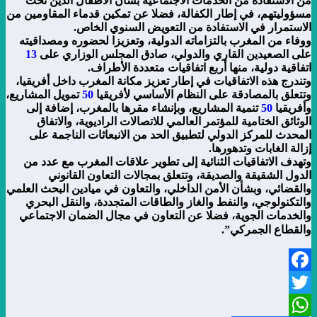
من الاستفادة من الخدمات الاجتماعية بشأن الأطفال الذين تحت
مسؤوليتهم، في إطار الكفالة، فضلا عن تمكين قدماء المقاومين من
الاستمرار في الاستفادة من التعويض السنوي الخاص.
ووفاء من المغرب بالتزاماته الدولية، وتعزيزا لحضوره ومصداقيته
على الصعيدين القاري والدولي، صادق المجلس الوزاري على
13
اتفاقية دولية، منها أربع اتفاقيات متعددة الأطراف.
وتندرج هذه الاتفاقيات في إطار تعزيز مكانة المغرب داخل أفريقيا،
وتتعلق بالمصادقة على النظام الأساسي لأفريقيا
50
تمويل المشاريع،
وأفريقيا
50
تنمية المشاريع، وبإنشاء مقرها بالمغرب، إضافة إلى
الوثائق الختامية للمؤتمر العالمي للاتصالات الراديوية، والاتفاق
المحدث للمركز الدولي لتطبيق الحد من الانبعاثات الناجمة على
إزالة الغابات وتدهورها.
وتهدف الاتفاقيات الثنائية إلى تطوير علاقات المغرب مع عدد من
الدول الشقيقة والصديقة، وتتعلق بمجالات التعاون القانوني
والقضائي، وبشأن الأمن الداخلي، والتعاون في ميادين البحث العلمي
والتكنولوجي، والنفط والغاز والطاقات المتجددة، والنقل البحري
والخدمات الجوية، فضلا عن التعاون في مجال الضمان الاجتماعي
والقطاع الجمركي”.
Facebook
Twitter