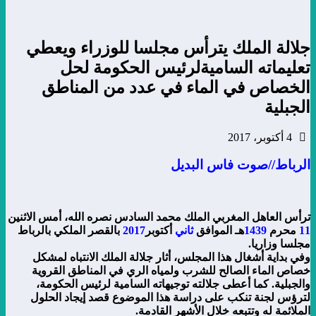
جلالة الملك يترأس مجلسا للوزراء ويعطي
تعليماته الساميةلرئيس الحكومة لحل
الخصاص في الماء في عدد من المناطق
الجبلية
4 أكتوبر، 2017
الرباط//صوت فاس البديل
ترأس العاهل المغربي الملك محمد السادس نصره الله، أمس الاثنين
11
محرم
1439
هـ الموافق
ثاني
أكتوبر
2017
بالقصر الملكي بالرباط
مجلسا وزاريا.
وفي بداية أشغال هذا المجلس، أثار جلالة الملك الانتباه لمشكل
خصاص الماء الصالح للشرب ولمياه الري في المناطق القروية
والجبلية. كما أعطى جلالته توجيهاته السامية لرئيس الحكومة،
لترؤس لجنة تنكب على دراسة هذا الموضوع قصد إيجاد الحلول
الملائمة له وتتبعه خلال الأشهر القادمة.