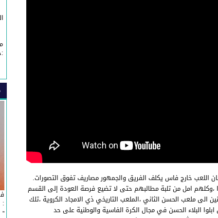
ال
م
:خ
م
بان اللعب خارج فاس يكلف الفريق والجمهور مصاريف تفوق التصورات.
ترا ،وكلهم امل من تلبة مطالبهم حتى لا تضيع فرصة العودة إلى القسم
في
نين الى ملعب الحسن الثاني ،الملعب التاريخي ذي الامجاد الكروية ،تلك
: 
 ابلوا البلاء الحسن في مجال الكرة الفاسية والوطنية على حد
” Affaire Fondation ” Esprit de Fès ”...