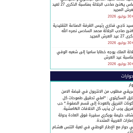
بفاس يهنئ صاحب الجلالة بمناسبة الذكرى 27 لعيد
عرش المجيد
30 يوليو، 2026
سيد ناجي فخاري رئيس الغرفة الصناعة التقليدية
نئ صاحب الجلالة محمد السادس نصره الله
27 عيد العرش المجيد
30 يوليو، 2026
الة الملك يوجه خطابا ساميا إلى شعبه الوفي
ناسبة عيد العرش
30 يوليو، 2026
وارات
ار
ريقي مطلوب من الانتربول في قبضة الامن
رق السكيتوي : *املي تحقيق طموحات كل
ونات الفريق بالعودة إلى قسم الصفوة.* حب
فريق يجب أن يذيب كل الخلافات الهامشية.
شاف حليمة بوبكري سفيرة فوق العادة بدولة
إمارات العربية المتحدة.
 حوار مع الإطـار الوطني في لعبة التنس هشـام
تازي