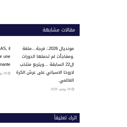
k
مقالات مشابهة
مونديال 2026.: فرجة…متعة
AS, il
.ومفاجٱت لم تحملها الدورات
ur une
ال22 السابقة …ويتربع منتخب
nante…
لاروخا الاسباني على عرش الكرة
26 يوليو، 2026
العالمي.
26 يوليو، 2026
اترك تعليقاً