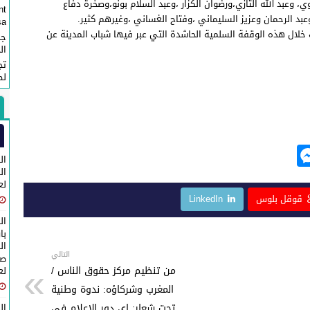
، وعبد الله التازي،ورضوان الكزار ،وعبد السلام بونو،وصخرة دفاع
nt
د الرحمان وعزيز السليماني ،وفتاح الغساني ،وغيرهم كثير.
...
لال هذه الوقفة السلمية الحاشدة التي عبر فيها شباب المدينة عن
جم
ال
تج
لص
M
ال
e
لع
ss
قوقل بلوس
LinkedIn
e
ال
n
با
ال
g
التالي
صا
من تنظيم مركز حقوق الناس /
لع
er
المغرب وشركاؤه: ندوة وطنية
تحت شعار: اي دور الاعلام في
ال