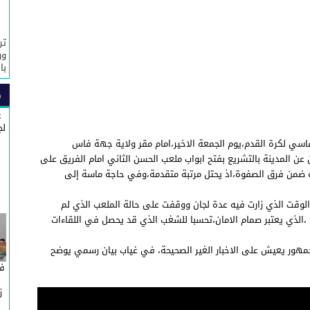
تر
ور
با
ص
غ
لج
ي لكرة القدم،يوم الجمعة الاخير،امام مقر ولاية جهة فاس
ن المدينة بالتشريع بفتح ابواب ملعب الحسن الثاني امام الفريق على
ته ضمن فرق الصفوة،اذ يحتل مرتبة متقدمة،وفي حاجة ماسة إلى
قت الذي زارت فيه عدة لجان ووقفت على حالة الملعب الذي لم
لذي يعتبر صمام الامان،تحسبا للشغب الذي قد يحصل في اللقاءات
جمهور يعيش على الاخبار الغير الصحيحة، في غياب بيان رسمي يوضح
في
ز
ج