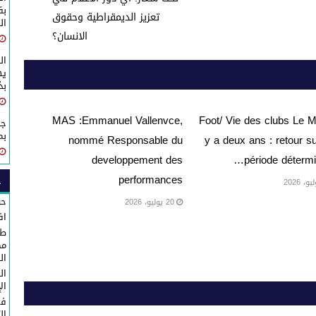
تعزيز الديمقراطية وحقوق
ال
الانسان؟‎
ال
يه
بذكرى 
MAS :Emmanuel Vallenvce,
Foot/ Vie des clubs Le M
جل
بم
nommé Responsable du
y a deux ans : retour s
developpement des
période détermi
performances
ح
حو
20 يوليو، 2026
اف
طا
مك
ال
ال
ال
في
ال