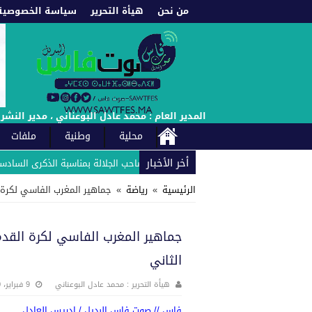
من نحن
هيأة التحرير
سياسة الخصوصية
المدير العام : محمد عادل البوعناني ، مدير النشر : إدريس العادل : الهاتف : +212660222021 // +212661987453 -
محلية
وطنية
ملفات
أخر الأخبار
لوحدة الفندقية زلاغ بارك بلاص يهنئ صاحب الجلالة بمناسبة الذكرى السادسة والعش
الرئيسية
»
رياضة
»
جماهير المغرب الفاسي لكرة ا
جماهير المغرب الفاسي لكرة القد
الثاني‎
هيأة التحرير : محمد عادل البوعناني
9 فبراير، 2020
فاس // صوت فاس البديل / ادريس العادل