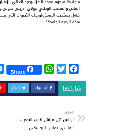
سواء،كالمرحوم محمد الهزاز،وعبد العالي الزهراوي
الماص والمنتخب الوطني مولاي ادريس خنوس،وعب
فهل يستجيب المسؤولون،له الأصوات التي بحت خ
هذه الرغبة الجامحة؟
W
T
F
Share
h
wi
a
at
tt
c
شاركها
فسبوك
تويتر
s
er
e
A
b
p
o
السابق
ايناس تزن فراش لاعب المغرب
p
o
الفاسي يونس اليوسفي .