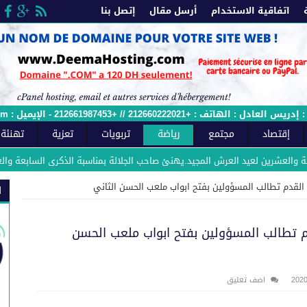
اتفاقية الاستخدام
أرسل مقال
إتصل بنا
 الإيميل : sawtfes.com@gmail.com - وصل الملائمة رقم : 2015/12ج
إقتصاد
مجتمع
رياضة
تربويات
تعزية
تهنئة
رين لعيد العرش المجيد.يهنئ صاحب الجلالة بمناسبة الذكرى السابعة والعشرين لعي
لقدم تطالب المسؤولين بفتح ابواب ملعب الحسن الثاني‎
ا
م تطالب المسؤولين بفتح ابواب ملعب الحسن
اضف تعليق