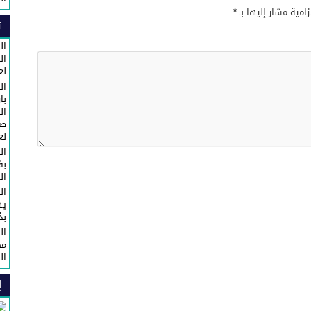
زامية مشار إليها بـ
*
ت
ال
لع
ال
با
ال
صا
لع
ال
ال
ال
يه
بذكرى 
ال
مح
ال
إ