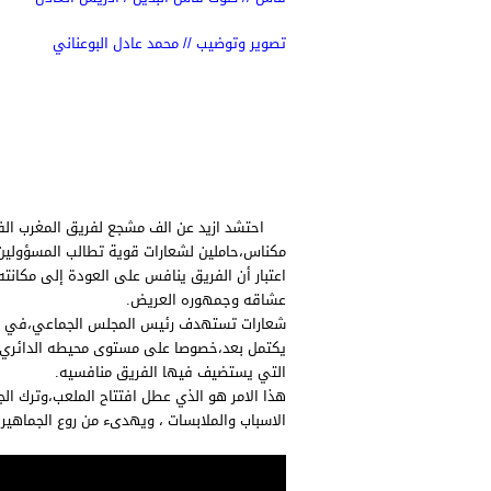
تصوير وتوضيب // محمد عادل البوعناني
احتشد ازيد عن الف مشجع لفريق المغرب الفاس
مكناس،حاملين لشعارات قوية تطالب المسؤولين ع
اعتبار أن الفريق ينافس على العودة إلى مكان
عشاقه وجمهوره العريض.
شعارات تستهدف رئيس المجلس الجماعي،في الو
يكتمل بعد،خصوصا على مستوى محيطه الدائري ،ا
التي يستضيف فيها الفريق منافسيه.
هذا الامر هو الذي عطل افتتاح الملعب،وترك ال
الاسباب والملابسات ، ويهدىء من روع الجماهير