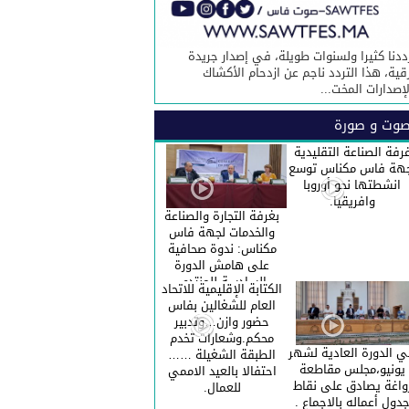
ددنا كثيرا ولسنوات طويلة، في إصدار جريدة
قية، هذا التردد ناجم عن ازدحام الأكشاك
لإصدارات المخت...
وت و صورة
رفة الصناعة التقليدية
هة فاس مكناس توسع
انشطتها نحو أوروبا
وافريقيا.
بغرفة التجارة والصناعة
والخدمات لجهة فاس
مكناس: ندوة صحافية
على هامش الدورة
السادسة للمنتدى
الكتابة الإقليمية للاتحاد
الاقتصادي للجهة.
العام للشغالين بفاس
حضور وازن…وتدبير
محكم.وشعارات تخدم
 الدورة العادية لشهر
الطبقة الشغيلة ……
يونيو،مجلس مقاطعة
احتفالا بالعيد الاممي
واغة يصادق على نقاط
للعمال.
دول أعماله بالاجماع .