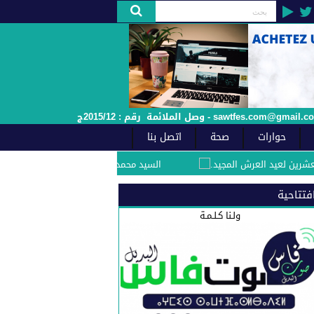
حوارات
صحة
اتصل بنا
د العرش المجيد.
السيد محمد مفيد الفاعل الجمعوي والسياسي بفاس يهنئ صاحب الج
فتتاحية
ولـنا كـلـمـة