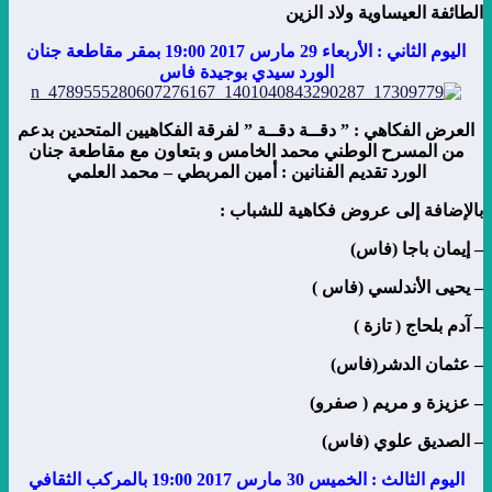
الطائفة العيساوية ولاد الزين
اليوم الثاني : الأربعاء 29 مارس 2017 19:00 بمقر مقاطعة جنان
الورد سيدي بوجيدة فاس
العرض الفكاهي : ” دقــة دقــة ” لفرقة الفكاهيين المتحدين بدعم
من المسرح الوطني محمد الخامس و بتعاون مع مقاطعة جنان
الورد تقديم الفنانين : أمين المربطي – محمد العلمي
بالإضافة إلى عروض فكاهية للشباب :
– إيمان باجا (فاس)
– يحيى الأندلسي (فاس )
– آدم بلحاج ( تازة )
– عثمان الدشر(فاس)
– عزيزة و مريم ( صفرو)
– الصديق علوي (فاس)
اليوم الثالث : الخميس 30 مارس 2017 19:00 بالمركب الثقافي