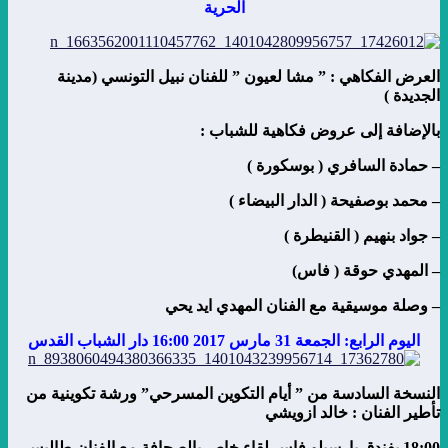
الحرية
العرض الفكاهي : ” مشا لعيون ” للفنان نبيل التونسي (مدينة
الجديدة )
بالإضافة إلى عروض فكاهية للشباب :
– حمادة السافري ( بوسكورة )
– محمد بوصفيحة ( الدار البيضاء )
– جواد بنهيم ( القنيطرة )
– المهدي حوقة ( فاس)
– وصلة موسيقية مع الفنان المهدي ايد يحي
اليوم الرابع: الجمعة 31 مارس 2017 16:00 دار الشباب القدس
النسخة السادسة من ” أيام التكوين المسرحي” ورشة تكوينية من
تأطير الفنان : خالد ازويشي
18:00 بفندق بارسيلو فاس لقاء خاص بالصحافة مع الفنان طاليس