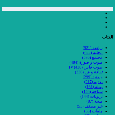
الفئات
رياضة
(921)
محلية
(622)
مجتمع
(586)
صوت و صورة
(484)
صوت فاس Tv
(438)
ثقافة و فن
(336)
وطنية
(299)
تعزية
(217)
تهنئة
(161)
سياحة
(146)
تربويات
(144)
صحة
(87)
غير مصنف
(51)
ملفات
(38)