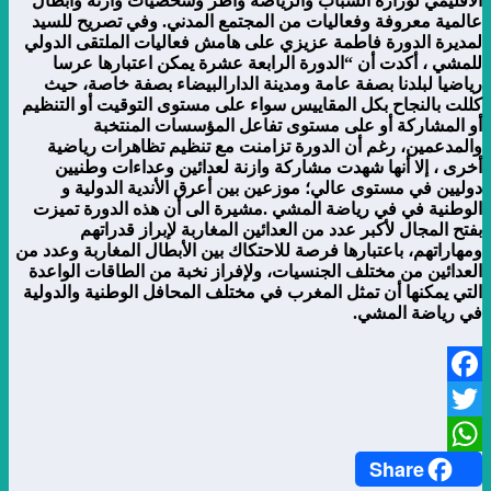
الاقليمي لوزارة الشباب والرياضة واطر وشخصيات وازنة وابطال
عالمية معروفة وفعاليات من المجتمع المدني. وفي تصريح للسيد
لمديرة الدورة فاطمة عزيزي على هامش فعاليات الملتقى الدولي
للمشي ، أكدت أن “الدورة الرابعة عشرة يمكن اعتبارها عرسا
رياضيا لبلدنا بصفة عامة ومدينة الدارالبيضاء بصفة خاصة، حيث
كللت بالنجاح بكل المقاييس سواء على مستوى التوقيت أو التنظيم
أو المشاركة أو على مستوى تفاعل المؤسسات المنتخبة
والمدعمين، رغم أن الدورة تزامنت مع تنظيم تظاهرات رياضية
أخرى ، إلا أنها شهدت مشاركة وازنة لعدائين وعداءات وطنيين
دوليين في مستوى عالي؛ موزعين بين أعرق الأندية الدولية و
الوطنية في في رياضة المشي .
مشيرة الى أن هذه الدورة تميزت
بفتح المجال لأكبر عدد من العدائين المغاربة لإبراز قدراتهم
ومهاراتهم، باعتبارها فرصة للاحتكاك بين الأبطال المغاربة وعدد من
العدائين من مختلف الجنسيات، ولإفراز نخبة من الطاقات الواعدة
التي يمكنها أن تمثل المغرب في مختلف المحافل الوطنية والدولية
في رياضة المشي.
Facebook
Twitter
Share
WhatsApp