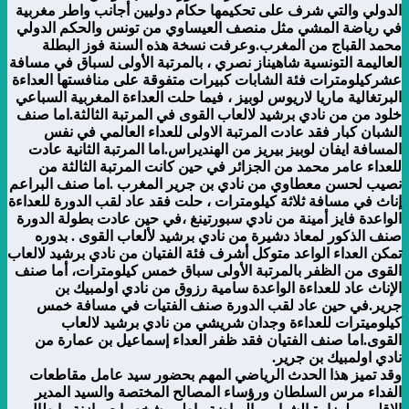
الدولي والتي شرف على تحكيمها حكام دوليين أجانب واطر مغربية
في رياضة المشي مثل منصف العيساوي من تونس والحكم الدولي
محمد القباج من المغرب.وعرفت نسخة هذه السنة فوز البطلة
العاليمة التونسية شاهيناز نصري ، بالمرتبة الأولى لسباق في مسافة
عشركيلومترات فئة الشابات كبيرات متفوقة على منافستها العداءة
البرتغالية ماريا لاريوس لوبيز ، فيما حلت العداءة المغربية السباعي
خلود من من نادي برشيد لالعاب القوى في المرتبة الثالثة.اما صنف
الشبان كبار فقد عادت المرتبة الاولى للعداء العالمي في نفس
المسافة ايفان لوبيز بيريز من الهنديراس.اما المرتبة الثانية عادت
للعداء عامر محمد من الجزائر في حين كانت المرتبة الثالثة من
نصيب لحسن معطاوي من نادي بن جرير المغرب .
اما صنف البراعم
إناث في مسافة ثلاثة كيلومترات ، حلت فقد عاد لقب الدورة للعداءة
الواعدة فايز أمينة من نادي سبورتينغ ،في حين عادت بطولة الدورة
صنف الذكور لمعاذ دشيرة من نادي برشيد لألعاب القوى . بدوره
تمكن العداء الواعد متوكل أشرف فئة الفتيان من نادي برشيد لالعاب
القوى من الظفر بالمرتبة الأولى سباق خمس كيلومترات، أما صنف
الإناث عاد للعداءة الواعدة سامية رزوق من نادي اولمبيك بن
جرير.في حين عاد لقب الدورة صنف الفتيات في مسافة خمس
كيلوميترات للعداءة وجدان شريشي من نادي برشيد لالعاب
القوى.اما صنف الفتيان فقد ظفر العداء إسماعيل بن عمارة من
نادي اولمبيك بن جرير.
وقد تميز هذا الحدث الرياضي المهم بحضور سيد عامل مقاطعات
الفداء مرس السلطان ورؤساء المصالح المختصة والسيد المدير