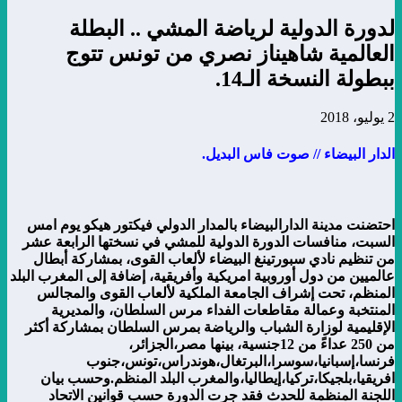
لدورة الدولية لرياضة المشي .. البطلة
العالمية شاهيناز نصري من تونس تتوج
ببطولة النسخة الـ14.
2 يوليو، 2018
الدار البيضاء // صوت فاس البديل.
احتضنت مدينة الدارالبيضاء بالمدار الدولي فيكتور هيكو يوم امس
السبت، منافسات الدورة الدولية للمشي في نسختها الرابعة عشر
من تنظيم نادي سبورتينغ البيضاء لألعاب القوى، بمشاركة أبطال
عالميين من دول أوروبية امريكية وأفريقية، إضافة إلى المغرب البلد
المنظم، تحت إشراف الجامعة الملكية لألعاب القوى والمجالس
المنتخبة وعمالة مقاطعات الفداء مرس السلطان، والمديرية
الإقليمية لوزارة الشباب والرياضة بمرس السلطان بمشاركة أكثر
من 250 عداءً من 12جنسية، بينها مصر،الجزائر،
فرنسا،إسبانيا،سوسرا،البرتغال،هوندراس،تونس،جنوب
افريقيا،بلجيكا،تركيا،إيطاليا،والمغرب البلد المنظم.
وحسب بيان
اللجنة المنظمة للحدث فقد جرت الدورة حسب قوانين الاتحاد