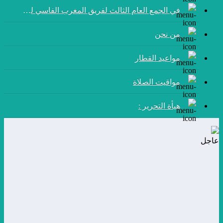
في الجمع العام الثالث لفريق المغرب الفاسي لكرة القدم:
من نحن
مواعيد القطار
مواقيت الصلاة
هيأة التحرير :
عاجل