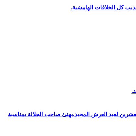
يب كل الخلافات الهامشية.
العشرين لعيد العرش المجيد.يهنئ صاحب الجلالة بمناسبة