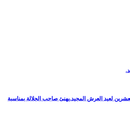
العشرين لعيد العرش المجيد.يهنئ صاحب الجلالة بمناسبة