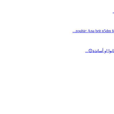
zouhir: Ana brit n5dm fc
ا او أساتذة😊...