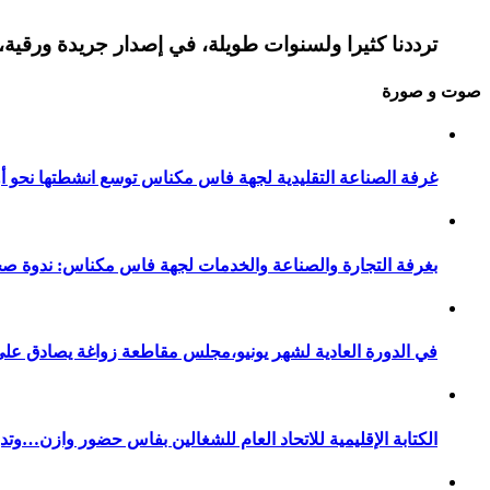
ترددنا كثيرا ولسنوات طويلة، في إصدار جريدة ورقية، 
صوت و صورة
غرفة الصناعة التقليدية لجهة فاس مكناس توسع انشطتها نحو أور
بغرفة التجارة والصناعة والخدمات لجهة فاس مكناس: ندوة صح
في الدورة العادية لشهر يونيو،مجلس مقاطعة زواغة يصادق على 
الكتابة الإقليمية للاتحاد العام للشغالين بفاس حضور وازن…وت