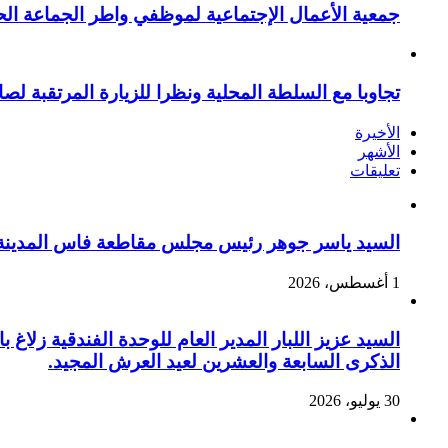
جمعية الأعمال الإجتماعية لموظفي واطر الجماعة الح
تجاوبا مع السلطة المحلية ونظرا للزيارة المرتقبة لصا
الأخيرة
الأشهر
تعليقات
السيد ياسر جوهر رئيس مجلس مقاطعة فاس المدينة يهنئ صاحب الج
1 أغسطس، 2026
السيد عزيز اللبار المدير العام للوحدة الفندقية زل
الذكرى السابعة والعشرين لعيد العرش المجيد.
30 يوليو، 2026