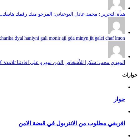
هيأة التحرير : محمد عادل البوعناني: المرجو منك رقمك هاتفك...
harika dyal haniyni gali monir aji gda minyn jit galei chaf lmon...
المهدي محب: شكرا للأشخاص الذين سهرو على افادتنا تلامذة كانو
حوارات
حوار
افريقي مطلوب من الانتربول في قبضة الامن