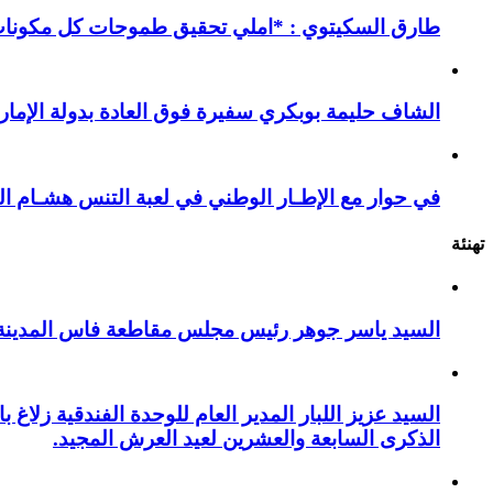
طارق السكيتوي : *املي تحقيق طموحات كل مكونات ا
الشاف حليمة بوبكري سفيرة فوق العادة بدولة الإمارا
في حوار مع الإطـار الوطني في لعبة التنس هشـام ال
تهنئة
السيد ياسر جوهر رئيس مجلس مقاطعة فاس المدينة يهنئ صاحب الج
السيد عزيز اللبار المدير العام للوحدة الفندقية زل
الذكرى السابعة والعشرين لعيد العرش المجيد.