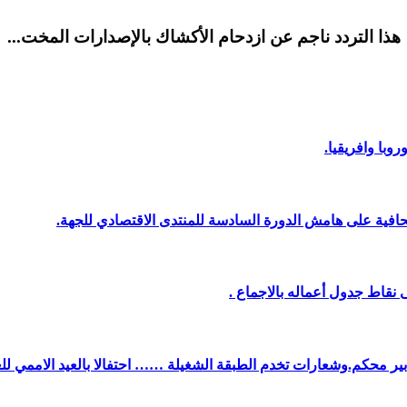
هذا التردد ناجم عن ازدحام الأكشاك بالإصدارات المخت...
وبا وافريقيا.
افية على هامش الدورة السادسة للمنتدى الاقتصادي للجهة.
نقاط جدول أعماله بالاجماع .
دبير محكم.وشعارات تخدم الطبقة الشغيلة …… احتفالا بالعيد الاممي لل