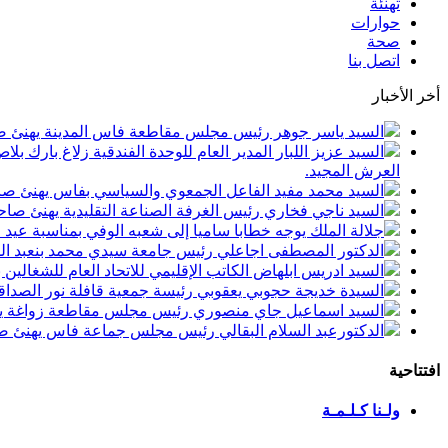
تهنئة
حوارات
صحة
اتصل بنا
أخر الأخبار
السيد ياسر جوهر رئيس مجلس مقاطعة فاس المدينة يهنئ صاحب الجلالة بمن
السيد عزيز اللبار المدير العام للوحدة الفندقية زلاغ بارك
العرش المجيد.
السيد محمد مفيد الفاعل الجمعوي والسياسي بفاس يهنئ صاحب الجلالة بمنا
السيد ناجي فخاري رئيس الغرفة الصناعة التقليدية يهنئ صاحب الجلالة 
جلالة الملك يوجه خطابا ساميا إلى شعبه الوفي بمناسبة عيد
الدكتور المصطفى اجاعلي رئيس جامعة سيدي محمد بنعبد الله
السيد ادريس ابلهاض الكاتب الإقليمي للاتحاد العام للشغال
السيدة خديجة حجوبي يعقوبي رئيسة جمعية قافلة نور الصداقة
السيد اسماعيل جاي منصوري رئيس مجلس مقاطعة زواغة يهني
الدكتورعبد السلام البقالي رئيس مجلس جماعة فاس يهنئ صاح
افتتاحية
ولـنا كـلـمـة