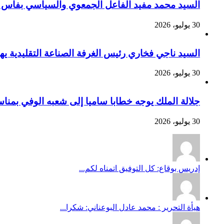
السيد محمد مفيد الفاعل الجمعوي والسياسي بفاس يهنئ صاحب الج
30 يوليو، 2026
السيد ناجي فخاري رئيس الغرفة الصناعة التقليدية يهنئ صاحب 
30 يوليو، 2026
جلالة الملك يوجه خطابا ساميا إلى شعبه الوفي بمنا
30 يوليو، 2026
إدريس بوقاع: كل التوفيق اتمناه لكم...
هيأة التحرير : محمد عادل البوعناني: شكرا...