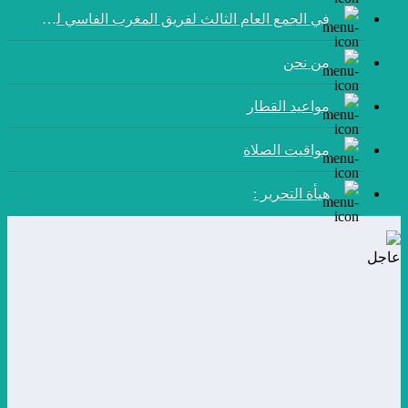
في الجمع العام الثالث لفريق المغرب الفاسي لكرة القدم:
من نحن
مواعيد القطار
مواقيت الصلاة
هيأة التحرير :
عاجل