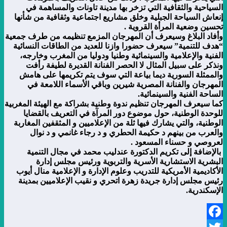
السياحية والثقافية التي تزخر بها مدينة تاونات والمساهمة في
إنعاش السياحة الجبلية وخلق مشاريع اجتماعية وثقافية من شأنها
تحسين وضعية المرأة القروية
.
وأفاد البلاغ وسيعرف أن المهرجان المزمع تنظيمه من طرف جمعية
“هدف للتنمية” سيعرف حضورا وازنا للعديد من الطاقات النسائية
الفنية والإعلامية والسينمائية وطنيا ودوليا من المغرب وخارجه،
ونذكر على سبيل المثال لا الحصر الفنانة القديرة لطيفة رأفت
والممثلة السورية ديما بياعة التي سوف يتم تكريمها على هامش
المهرجان والفنانة المصرية شيرين وباقي الأسماء اللامعة في
الساحة الفنية والسينمائية
.
كما سيعرف المهرجان تنظيم ندوة وطنية بشراكة مع الهيئة المغربية
للوحدة الوطنية، حول موضوع دور المرآة في التعريف بالقضايا
الوطنية، والتي يشارك فيها ثلة من الإعلاميين و المثقفين المغاربة
والعرب من بينهم د حكيمة الحطري و د رجاء غانمي و د نوال
لعروصي و حسناء المسعود
.
بالإضافة إلى تكريم الدكتورة عندليب محمد في مجال التنمية
البشرية الاستشارية الأسرية والتربوية ورئيس مجلس إدارة
الأكاديمية الأمريكية للتدريب وعلوم الإدارة و الإعلامية منال أيوب
رئيس مجلس إدارة جريدة زهرة اتحري و نقيب الإعلاميين بمدينة
الإسكندرية.