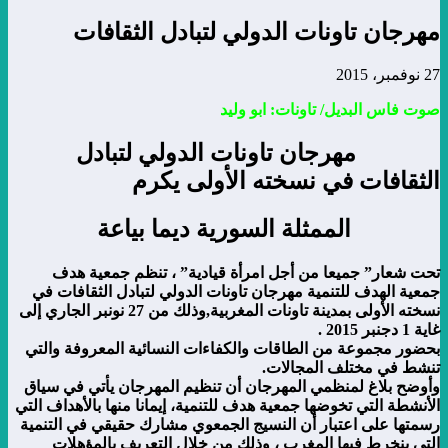
مهرجان تاونات الدولي لتبادل الثقافات
27 نوفمبر، 2015
صوت فاس البديل/ تاونات: ابو وليد
مهرجان تاونات الدولي لتبادل
الثقافات في نسخته الأولى يكرم
الممثلة السورية ديما بياعة
تحت شعار” جميعا من أجل امرأة قيادية” ، تنظم جمعية هدف
جمعية الهدف للتنمية مهرجان تاونات الدولي لتبادل الثقافات في
نسخته الأولى بمدينة تاونات المغربية,وذلك من 27 نونبر الجاري إلى
غاية 1 دجنبر 2015
.
بحضور مجموعة من الطاقات والكفاءات النسائية المعروفة والتي
تنشط في مختلف المجالات
.
وأوضح بلاغ لمنظمي المهرجان أن تنظيم المهرجان يأتي في سياق
الأنشطة التي تخوضها جمعية هدف للتنمية، إيمانا منها بالأهداف التي
رسمتها على اعتبار أن النسيج الجمعوي مشارك حقيقي في التنمية
التي ينخرط فيها المغرب ، وذلك من خلال التعريف بالمؤهلات