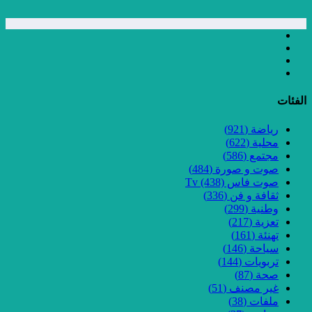
الفئات
رياضة
(921)
محلية
(622)
مجتمع
(586)
صوت و صورة
(484)
صوت فاس Tv
(438)
ثقافة و فن
(336)
وطنية
(299)
تعزية
(217)
تهنئة
(161)
سياحة
(146)
تربويات
(144)
صحة
(87)
غير مصنف
(51)
ملفات
(38)