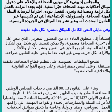
والمجلس إذ يهنيء كل مهنيي الصحافة والإعلام على دخول
ميثاق أخلاقيات مهنة الصحافة حيّز التنفيذ، فإنه يجدد التزامه بالعمل
بكل نزاهة ومصداقية وتجرد، لتفعيل بنوده، احتراما للرسالة النبيلة
لمهنة الصحافة، ولمسؤوليته الإجتماعية، التي تم تكريسها عبر
القانون المحدث له، وعبر نشر هذا الميثاق في الجريدة الرسمية.
وفي مايلي النص الكامل للميثاق ،ننسره لكل غاية مفيدة
استناداً إلى منطوق المادة 28 من الدستور المغربي، الذي ينص على
أن “حرية الصحافة مضمونة، ولا يمكن تقييدها بأي شكل من أشكال
الرقابة القبلية، للجميع الحق في التعبير ونشر الأخبار والأفكار
والآراء، بكل حرية، ومن غير قيد، عدا ما ينص عليه القانون صراحة.
تشجع السلطات العمومية على تنظيم قطاع الصحافة، بكيفية
مستقلة، وعلى أسس ديمقراطية، وعلى وضع القواعد القانونية
والأخلاقية المتعلقة به”.
وبناء على القانون 13 .90 القاضي بإحداث المجلس الوطني
للصحافة، الصادر بتنفيذه الظهير الشريف رقم 24 .16 .1 بتاريخ
جمادى الأولى 1437(10 مارس 2016)، ولاسيما المادة 2 منه، واعتباراً
للأعراف النبيلة والممارسات الجيدة والقواعد المهنية، التي راكمها
العمل الصحافي، وطنيا ودولياً، وخاصة ما يتعلق بمواثيق أخلاقيات
الصحافة وآدابها، وكذا بمبادئ حقوق الإنسان وحرية التعبير، يضع