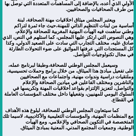
الأولي الذي أعده، بالإضافة إلى المساهمات المتعددة التي توصل بها
من طرف الصحافيات والصحافيين.
ويعتبر المجلس ميثاق اخلاقيات مهنة الصحافة، لبنة
أساسية من لبنات التنظيم الذاتي للمهنة،حيث جاء ثمرة لتراكم
وطني ساهمت فيه الهيآت المهنية المغربية للصحافة والإعلام،
وهي النصوص التي ارتكز عليها المجلس، كما استلهم في النص، الذي
صادق عليه، مختلف التجارب التي سادت على الصعيد الدولي، وكذا
كل المستجدات التي عرفتها المواثيق على ضوء التحولات الطارئة
في مجال تكنولوجيات التواصل.
وسيعمل المجلس الوطني للصحافة،وطبقا لبرنامج عمله،
على تفعيل مبادئ هذا الميثاق، من خلال برامج وحملات تحسيسية،
وملتقيات دراسية وندوات مهنية، واجتماعات مع الصحافيين
والناشرين ومختلف الفاعلين في ميادين الصحافة والإعلام
والتواصل، لتعزيز الإلتزام بقواعد أخلاقيات المهنة وتكريسها في
السلوك اليومي للمهنيين، وتفعيلها داخل مختلف المؤسسات العاملة
في القطاع.
كما سيتعاون المجلس الوطني للصحافة، لبلوغ هذه الأهداف
مع المنظمات المهنية، والمؤسسات التعليمية والأكاديمية، لاسيما تلك
المتخصصة في التكوين الصحافي والإعلامي، ومع الهيآت
الوطنية، وجمعيات المجتمع المدني، المعنية بمبادئ الميثاق.