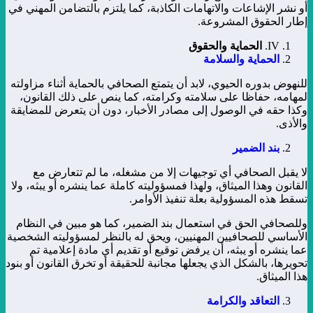
أو نشر الإشاعات والاتهامات الكاذبة، كما يلتزم بالتضامن المهني في
إطار الحقوق المشروعة.
IV.
الحماية والحقوق
الحماية والسلامة
للنهوض بدوره الحيوي، لابد أن يتمتع الصحافي بالحماية أثناء مزاولته
لمهامه، حفاظا على سلامته وكرامته، كما ينص على ذلك القانون،
وكذا حقه في الوصول إلى مصادر الأخبار، دون أن يتعرض للمضايقة
والأذى.
بند الضمير
لا يقبل الصحافي أي توجيهات إلا من مشغله، ما لم تتعارض مع
القانون وهذا الميثاق، ولهذا فمسؤوليته كاملة عما ينشره أو يبثه، ولا
تسقط هذه المسؤولية بعلة تنفيذ الأوامر.
وللصحافي الحق في استعمال بند الضمير، كما هو مبين في النظام
الأساسي للصحافيين المهنيين، ويحق له بالنظر لمسؤوليته الشخصية
عما ينشره أو يبثه، أن يرفض توقيع أو تقديم أي مادة إعلامية تم
تحويرها، بالشكل الذي يجعلها مجانبة للحقيقة أو تخرق القانون أو بنود
هذا الميثاق.
التعاقد والكرامة