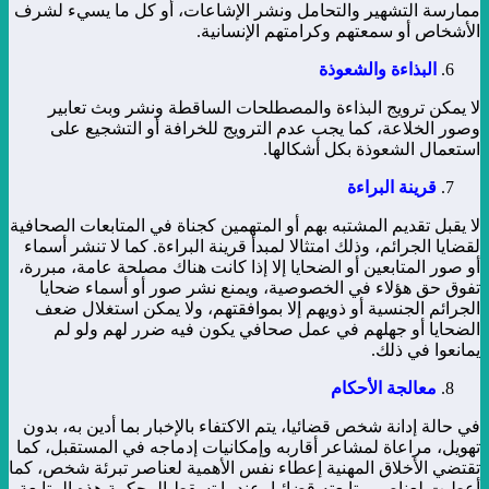
ممارسة التشهير والتحامل ونشر الإشاعات، أو كل ما يسيء لشرف
الأشخاص أو سمعتهم وكرامتهم الإنسانية.
البذاءة والشعوذة
لا يمكن ترويج البذاءة والمصطلحات الساقطة ونشر وبث تعابير
وصور الخلاعة، كما يجب عدم الترويج للخرافة أو التشجيع على
استعمال الشعوذة بكل أشكالها.
قرينة البراءة
لا يقبل تقديم المشتبه بهم أو المتهمين كجناة في المتابعات الصحافية
لقضايا الجرائم، وذلك امتثالا لمبدأ قرينة البراءة. كما لا تنشر أسماء
أو صور المتابعين أو الضحايا إلا إذا كانت هناك مصلحة عامة، مبررة،
تفوق حق هؤلاء في الخصوصية، ويمنع نشر صور أو أسماء ضحايا
الجرائم الجنسية أو ذويهم إلا بموافقتهم، ولا يمكن استغلال ضعف
الضحايا أو جهلهم في عمل صحافي يكون فيه ضرر لهم ولو لم
يمانعوا في ذلك.
معالجة الأحكام
في حالة إدانة شخص قضائيا، يتم الاكتفاء بالإخبار بما أدين به، بدون
تهويل، مراعاة لمشاعر أقاربه وإمكانيات إدماجه في المستقبل، كما
تقتضي الأخلاق المهنية إعطاء نفس الأهمية لعناصر تبرئة شخص، كما
أعطيت لعناصر متابعته قضائيا، عندما تسقط المحكمة هذه المتابعة.