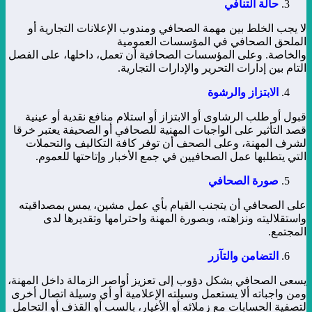
حالة التنافي
لا يجب الخلط بين مهمة الصحافي ومندوب الإعلانات التجارية أو
الملحق الصحافي في المؤسسات العمومية
والخاصة. وعلى المؤسسات الصحافية أن تعمل، داخلها، على الفصل
التام بين إدارات التحرير والإدارات التجارية.
الابتزاز والرشوة
قبول أو طلب الرشاوى أو الابتزاز أو استلام منافع نقدية أو عينية
قصد التأثير على الواجبات المهنية للصحافي أو الصحيفة يعتبر خرقا
لشرف المهنة، وعلى الصحف أن توفر كافة التكاليف والتحملات
التي يتطلبها عمل الصحافيين في جمع الأخبار وإتاحتها للعموم.
صورة الصحافي
على الصحافي أن يتجنب القيام بأي عمل مشين، يمس بمصداقيته
واستقلاليته ونزاهته، وبصورة المهنة واحترامها وتقديرها لدى
المجتمع.
التضامن والتآزر
يسعى الصحافي بشكل دؤوب إلى تعزيز أواصر الزمالة داخل المهنة،
ومن واجباته ألا يستعمل وسيلته الإعلامية أو أي وسيلة اتصال أخرى
لتصفية الحسابات مع زملائه أو الأغيار، بالسب أو القذف أو التحامل