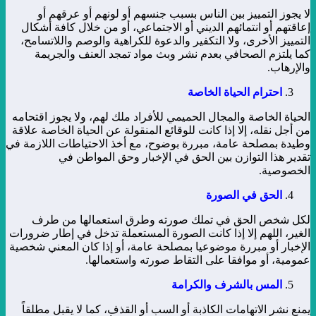
لا يجوز التمييز بين الناس بسبب جنسهم أو لونهم أو عرقهم أو
إعاقتهم أو انتمائهم الديني أو الاجتماعي، أو من خلال كافة أشكال
التمييز الأخرى، ولا التكفير والدعوة للكراهية والوصم واللاتسامح،
كما يلتزم الصحافي بعدم نشر وبث مواد تمجد العنف والجريمة
والإرهاب.
احترام الحياة الخاصة
الحياة الخاصة والمجال الحميمي للأفراد ملك لهم، ولا يجوز اقتحامه
من أجل نقله، إلا إذا كانت للوقائع المنقولة عن الحياة الخاصة علاقة
وطيدة بمصلحة عامة، مبررة بوضوح، مع أخذ الاحتياطات اللازمة في
تقدير هذا التوازن بين الحق في الإخبار وحق المواطن في
الخصوصية.
الحق في الصورة
لكل شخص الحق في تملك صورته وطرق استعمالها من طرف
الغير، اللهم إلا إذا كانت الصورة المستعملة تدخل في إطار ضرورات
الإخبار أو مبررة موضوعيا بمصلحة عامة، أو إذا كان المعني شخصية
عمومية، أو موافقا على التقاط صورته واستعمالها.
المس بالشرف والكرامة
يمنع نشر الاتهامات الكاذبة أو السب أو القذف، كما لا يقبل مطلقاً