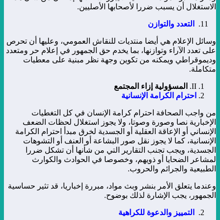
الاستغلال أن يسبب ضررا لأصحابها الأصليين.
التعدد والتوازن
وسائل الإعلام هي أيضا منتديات للنقاش العمومي، وعليها أن تحرص
على تعدد الآراء وتوازنها، بما يخدم حق الجمهور في إعلام حر ومتعدد
وديموقراطي ويمكنه من تكوين وجهة نظر مبنية على معطيات
متكاملة.
II.
المسؤولية إزاء المجتمع
احترام الكرامة الإنسانية
من واجب الصحافة احترام كرامة الإنسان في كل التغطيات
الإخبارية نصا وصورة وصوتا، ولا يجوز استغلال لحظات الضعف
الإنساني أو الإعاقة العقلية أو الجسدية لخرق مبدأ احترام الكرامة
الإنسانية، كما لا يجوز نقل صور البشاعة أو العنف أو التشوهات
الجسدية، ويجب تجنب التقارير التي من شأنها أن تشكل ضررا
لمشاعر الضحايا أو ذويهم، وخصوصا في الحوادث والكوارث
الطبيعية والجرائم والحروب.
وعندما يتعلق الأمر بنشر وبث مواد، مبررة إخباريا، قد تثير حساسية
الجمهور، يجب الإشارة لذلك بوضوح.
التمييز والدعوة للكراهية