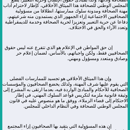
المجلس الوطني للصحافة هذا الميثاق الأخلاقي، كإطار لاحترام آداب
مهنة الصحافة ومدونة سلوك ممارستها، انطلاقا من مسؤولية
الصحافيين الاجتماعية إزاء الجمهور الذي يستمدون منه شرعيتهم،
دفاعا عن حرية التعبير وتعزيزا لحرية الصحافة وخدمة للديمقراطية
وتعدد الآراء والحق في الاختلاف.
إن حق المواطن في الإعلام هو الذي تتفرع عنه ليس حقوق
الصحافيين فقط، ولكن واجباتهم، بالأساس، لضمان إعلام حر
وصادق ومتعدد ومسؤول ومهني.
وإن هذا الميثاق الأخلاقي هو تجسيد للممارسات الفضلى
التي يقوم عليها شرف المهنة، ولذلك يخضع الصحافيون والمؤسسات
الصحافية للأحكام والمبادئ الواردة فيه، بعدما ارتقى به المشرع إلى
وثيقة قانونية ملزمة لتكريس قواعد السلوك المهني، في إطار
الاحتكام إلى قضاء الزملاء، ووفق ما هو منصوص عليه في قانون
المجلس الوطني للصحافة وفي النظام الداخلي للمجلس.
إن هذه المسؤولية التي يتقيد بها الصحافيون إزاء المجتمع