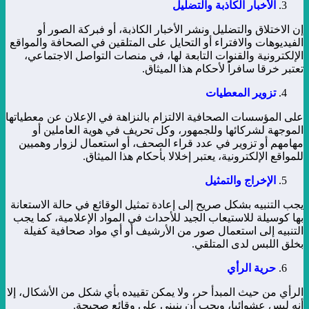
الأخبار الكاذبة والتضليل
إن الاختلاق والتضليل ونشر الأخبار الكاذبة، أو فبركة الصور أو
الفيديوهات والافتراء أو التحايل على المتلقين في الصحافة والمواقع
الإلكترونية والقنوات التابعة لها، في منصات التواصل الاجتماعي،
تعتبر خرقا سافراً لأحكام هذا الميثاق.
تزوير المعطيات
على المؤسسات الصحافية الالتزام بالنزاهة في الإعلان عن معطياتها
الموجهة لشركائها وللجمهور، وكل تحريف في هوية العاملين أو
مهامهم أو تزوير في عدد قراء الصحف، أو استعمال لزوار وهميين
للمواقع الإلكترونية، يعتبر إخلالا بأحكام هذا الميثاق.
الإخراج والتمثيل
يجب التنبيه بشكل صريح إلى إعادة تمثيل الوقائع في حالة الاستعانة
بها كوسيلة للاستيعاب الجيد للأحداث في المواد الإعلامية، كما يجب
التنبيه إلى استعمال صور من الأرشيف أو أي مواد صحافية كفيلة
بخلق اللبس لدى المتلقي.
حرية الرأي
الرأي من حيث المبدأ حر، ولا يمكن تقييده بأي شكل من الأشكال، إلا
أنه ليس عشوائيا، ويجب أن ينبني على وقائع صحيحة.