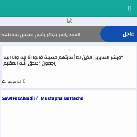
عاجل
السيد ياسر جوهر رئيس مجلس مقاطعة فاس المدينة 
“وبشر الصابرين الذين اذا أصابتهم مصيبة قالوا انا لله وانا اليه
راجعون “صدق الله العظيم
23 يونيو، 2021
SawtFesAlBadil /
Mustapha Bettache