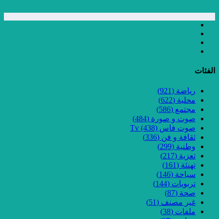
الفئات
رياضة
(921)
محلية
(622)
مجتمع
(586)
صوت و صورة
(484)
صوت فاس Tv
(438)
ثقافة و فن
(336)
وطنية
(299)
تعزية
(217)
تهنئة
(161)
سياحة
(146)
تربويات
(144)
صحة
(87)
غير مصنف
(51)
ملفات
(38)