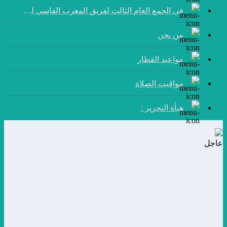
في الجمع العام الثالث لفريق المغرب الفاسي لكرة القدم:
من نحن
مواعيد القطار
مواقيت الصلاة
هيأة التحرير :
عاجل