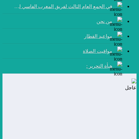
في الجمع العام الثالث لفريق المغرب الفاسي لكرة القدم:
من نحن
مواعيد القطار
مواقيت الصلاة
هيأة التحرير :
عاجل