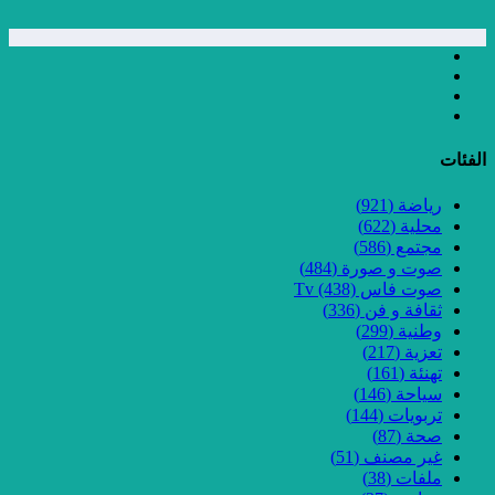
الفئات
رياضة
(921)
محلية
(622)
مجتمع
(586)
صوت و صورة
(484)
صوت فاس Tv
(438)
ثقافة و فن
(336)
وطنية
(299)
تعزية
(217)
تهنئة
(161)
سياحة
(146)
تربويات
(144)
صحة
(87)
غير مصنف
(51)
ملفات
(38)