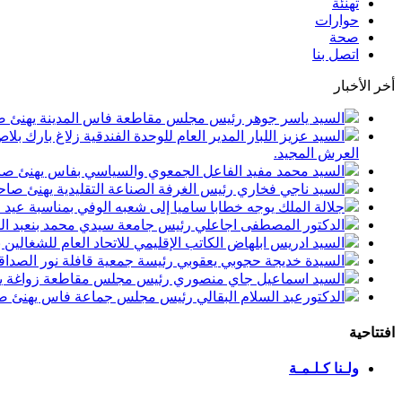
تهنئة
حوارات
صحة
اتصل بنا
أخر الأخبار
السيد ياسر جوهر رئيس مجلس مقاطعة فاس المدينة يهنئ صاحب الجلالة بمن
السيد عزيز اللبار المدير العام للوحدة الفندقية زلاغ بارك
العرش المجيد.
السيد محمد مفيد الفاعل الجمعوي والسياسي بفاس يهنئ صاحب الجلالة بمنا
السيد ناجي فخاري رئيس الغرفة الصناعة التقليدية يهنئ صاحب الجلالة 
جلالة الملك يوجه خطابا ساميا إلى شعبه الوفي بمناسبة عيد
الدكتور المصطفى اجاعلي رئيس جامعة سيدي محمد بنعبد الله
السيد ادريس ابلهاض الكاتب الإقليمي للاتحاد العام للشغال
السيدة خديجة حجوبي يعقوبي رئيسة جمعية قافلة نور الصداقة
السيد اسماعيل جاي منصوري رئيس مجلس مقاطعة زواغة يهني
الدكتورعبد السلام البقالي رئيس مجلس جماعة فاس يهنئ صاح
افتتاحية
ولـنا كـلـمـة