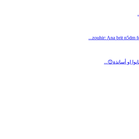
zouhir: Ana brit n5dm fc
ا او أساتذة😊...