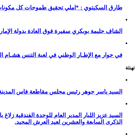
طارق السكيتوي : *املي تحقيق طموحات كل مكونات ا
الشاف حليمة بوبكري سفيرة فوق العادة بدولة الإمارا
في حوار مع الإطـار الوطني في لعبة التنس هشـام ال
تهنئة
السيد ياسر جوهر رئيس مجلس مقاطعة فاس المدينة يهنئ صاحب الج
السيد عزيز اللبار المدير العام للوحدة الفندقية زل
الذكرى السابعة والعشرين لعيد العرش المجيد.