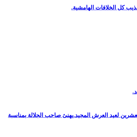
يب كل الخلافات الهامشية.
العشرين لعيد العرش المجيد.يهنئ صاحب الجلالة بمناسبة