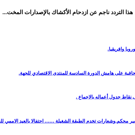
هذا التردد ناجم عن ازدحام الأكشاك بالإصدارات المخت...
وبا وافريقيا.
افية على هامش الدورة السادسة للمنتدى الاقتصادي للجهة.
نقاط جدول أعماله بالاجماع .
دبير محكم.وشعارات تخدم الطبقة الشغيلة …… احتفالا بالعيد الاممي لل