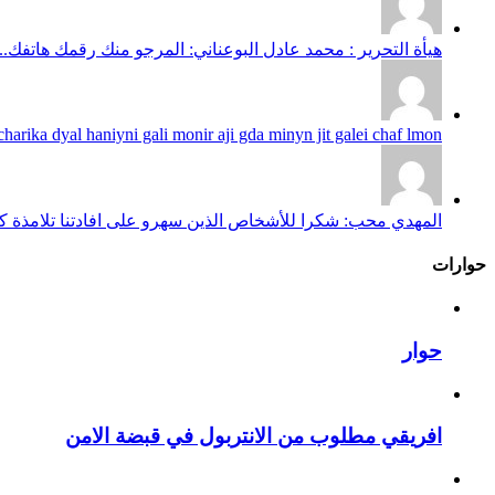
هيأة التحرير : محمد عادل البوعناني: المرجو منك رقمك هاتفك...
harika dyal haniyni gali monir aji gda minyn jit galei chaf lmon...
المهدي محب: شكرا للأشخاص الذين سهرو على افادتنا تلامذة كانو
حوارات
حوار
افريقي مطلوب من الانتربول في قبضة الامن