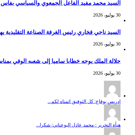
السيد محمد مفيد الفاعل الجمعوي والسياسي بفاس يهنئ صاحب الج
30 يوليو، 2026
السيد ناجي فخاري رئيس الغرفة الصناعة التقليدية يهنئ صاحب 
30 يوليو، 2026
جلالة الملك يوجه خطابا ساميا إلى شعبه الوفي بمنا
30 يوليو، 2026
إدريس بوقاع: كل التوفيق اتمناه لكم...
هيأة التحرير : محمد عادل البوعناني: شكرا...