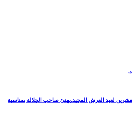
العشرين لعيد العرش المجيد.يهنئ صاحب الجلالة بمناسبة