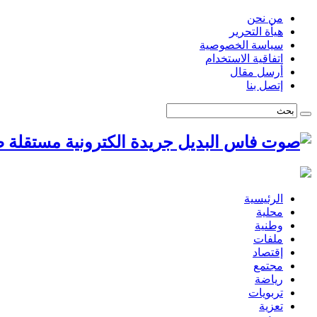
من نحن
هيأة التحرير
سياسة الخصوصية
اتفاقية الاستخدام
أرسل مقال
إتصل بنا
ص
الرئيسية
محلية
وطنية
ملفات
إقتصاد
مجتمع
رياضة
تربويات
تعزية