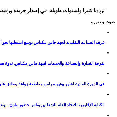
ترددنا كثيرا ولسنوات طويلة، في إصدار جريدة ورقية، 
صوت و صورة
غرفة الصناعة التقليدية لجهة فاس مكناس توسع انشطتها نحو أور
بغرفة التجارة والصناعة والخدمات لجهة فاس مكناس: ندوة صح
في الدورة العادية لشهر يونيو،مجلس مقاطعة زواغة يصادق على 
الكتابة الإقليمية للاتحاد العام للشغالين بفاس حضور وازن…وت