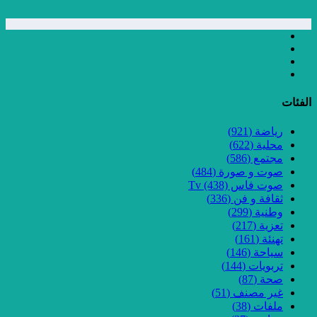
الفئات
رياضة
(921)
محلية
(622)
مجتمع
(586)
صوت و صورة
(484)
صوت فاس Tv
(438)
ثقافة و فن
(336)
وطنية
(299)
تعزية
(217)
تهنئة
(161)
سياحة
(146)
تربويات
(144)
صحة
(87)
غير مصنف
(51)
ملفات
(38)