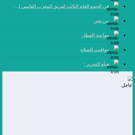
في الجمع العام الثالث لفريق المغرب الفاسي لكرة القدم:
من نحن
مواعيد القطار
مواقيت الصلاة
هيأة التحرير :
عاجل