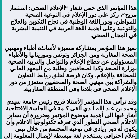
هذا المؤتمر الذي حمل شعار “الإعلام الصحي: استثمار
مربح”، ركز على دور الإعلام في التوعية الصحية
للمواطن، ودور اللغة الوطنية في نجاح التكوين والعلاج
والتوعية وعلى أهمية اللغة العربية في التنمية البشرية
في المجال الصحي.
تميز هذا المؤتمر بمشاركة متميزة لأساتذة أطباء ومهنيي
الصحة المغاربة ومن الجزائر وتونس وموريتانيا والأطباء
المسؤولين عن قطاع الإعلام والتواصل والتربية الصحية
بوزارة الصحة وكذا لصحافيين وطلبة من المعهد العالي
للصحافة والإعلام. وكان فرصة لخلق روابط التعاون
والشراكة بين مهنيي الصحة والصحفيين ستعزز من دور
الإعلام الصحي في بلادنا وفي المنطقة المغاربية.
وقد ترأس هذا المؤتمر الأستاذ فريح رئيس جامعة سيدي
محمد بن عبد الله الذي ألقى كلمة في الجلسة الافتتاحية
أشار فيها الى أهمية موضوع المؤتمر وضرورة أن يساير
الاعلام الصحي التطور الذي تعرفه تكنولوجيا الاعلام وأن
يكون له دور ريادي في توعية المجتمع من خلال تبني
إعلام احترافي يستخدم لغة مبسطة لإيصال المعلومة إلى