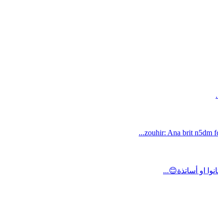
zouhir: Ana brit n5dm fc
ا او أساتذة😊...