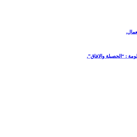
عمال.
مة : “الحصيلة والافاق”.