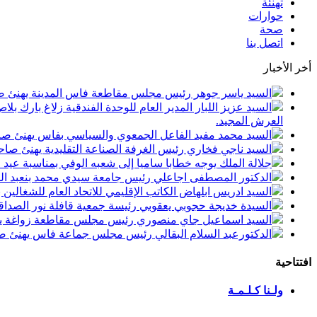
تهنئة
حوارات
صحة
اتصل بنا
أخر الأخبار
السيد ياسر جوهر رئيس مجلس مقاطعة فاس المدينة يهنئ صاحب الجلالة بمن
السيد عزيز اللبار المدير العام للوحدة الفندقية زلاغ بارك
العرش المجيد.
السيد محمد مفيد الفاعل الجمعوي والسياسي بفاس يهنئ صاحب الجلالة بمنا
السيد ناجي فخاري رئيس الغرفة الصناعة التقليدية يهنئ صاحب الجلالة 
جلالة الملك يوجه خطابا ساميا إلى شعبه الوفي بمناسبة عيد
الدكتور المصطفى اجاعلي رئيس جامعة سيدي محمد بنعبد الله
السيد ادريس ابلهاض الكاتب الإقليمي للاتحاد العام للشغال
السيدة خديجة حجوبي يعقوبي رئيسة جمعية قافلة نور الصداقة
السيد اسماعيل جاي منصوري رئيس مجلس مقاطعة زواغة يهني
الدكتورعبد السلام البقالي رئيس مجلس جماعة فاس يهنئ صاح
افتتاحية
ولـنا كـلـمـة