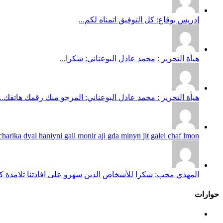
إدريس بوقاع: كل التوفيق اتمناه لكم...
هيأة التحرير : محمد عادل البوعناني: شكرا...
هيأة التحرير : محمد عادل البوعناني: المرجو منك رقمك هاتفك...
harika dyal haniyni gali monir aji gda minyn jit galei chaf lmon...
المهدي محب: شكرا للأشخاص الذين سهرو على افادتنا تلامذة كانو
حوارات