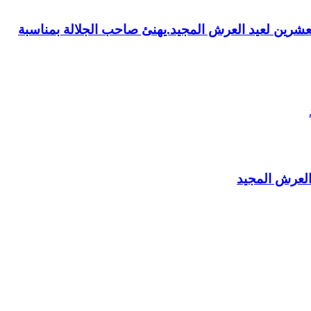
العشرين لعيد العرش المجيد.يهنئ صاحب الجلالة بمناسبة