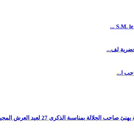
S.M. le
ضرية لف...
حب ا...
لالة بمناسبة الذكرى 27 لعيد العرش المجيد.