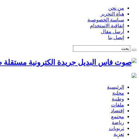
من نحن
هيأة التحرير
سياسة الخصوصية
اتفاقية الاستخدام
أرسل مقال
إتصل بنا
ص
الرئيسية
محلية
وطنية
ملفات
إقتصاد
مجتمع
رياضة
تربويات
تعزية