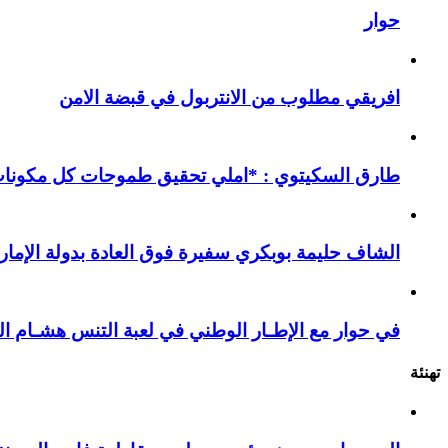
حوار
افريقي مطلوب من الانتربول في قبضة الامن
طارق السكيتوي : *املي تحقيق طموحات كل مكونات ا
الشاف حليمة بوبكري سفيرة فوق العادة بدولة الإمارا
في حوار مع الإطـار الوطني في لعبة التنس هشـام ال
تهنئة